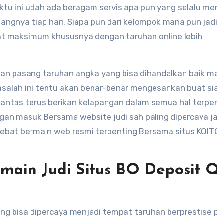
tu ini udah ada beragam servis apa pun yang selalu m
gnya tiap hari. Siapa pun dari kelompok mana pun jadi
t maksimum khususnya dengan taruhan online lebih
han pasang taruhan angka yang bisa dihandalkan baik m
asalah ini tentu akan benar-benar mengesankan buat si
 lantas terus berikan kelapangan dalam semua hal terpe
an masuk Bersama website judi sah paling dipercaya ja
hebat bermain web resmi terpenting Bersama situs KOI
ermain Judi Situs BO Deposit 
ang bisa dipercaya menjadi tempat taruhan berprestise p