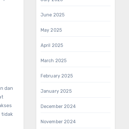
June 2025
May 2025
April 2025
March 2025
February 2025
un dan
January 2025
at
akses
December 2024
 tidak
November 2024