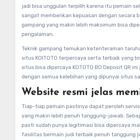
jadi bisa unggulan terpilih karena itu pemain se
sangat memberikan kepuasan dengan secara be
gampang yang makin lebih maksimum bisa dipe
pengalaman.
Teknik gampang temukan ketenteraman taruhan 
situs KOITOTO terpercaya serta terbaik yang b
situs bisa dipercaya KOTOTO BO Deposit QR ini
dengan semua kelebihan yang dipunyai situs s
Website resmi jelas mem
Tiap-tiap pemain pastinya dapat peroleh servi
yang makin lebih penuh tanggung-jawab. Sebagai
pasti sudah punya legitimasi bisa dipercaya ma
fasilitas bermain judi terbaik penuh tanggung