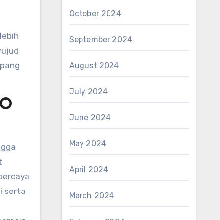
October 2024
lebih
September 2024
wujud
mpang
August 2024
July 2024
BO
June 2024
May 2024
ngga
t
April 2024
percaya
i serta
March 2024