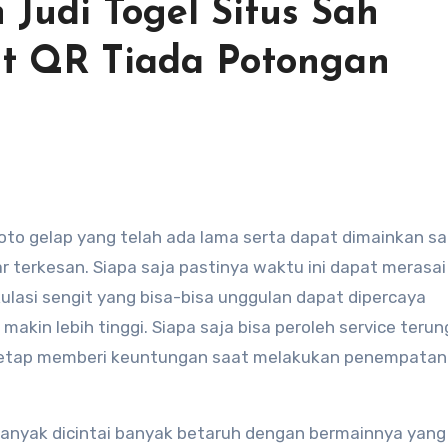
Judi Togel Situs Sah
t QR Tiada Potongan
ar terkesan. Siapa saja pastinya waktu ini dapat merasa
asi sengit yang bisa-bisa unggulan dapat dipercaya
kin lebih tinggi. Siapa saja bisa peroleh service terun
n tetap memberi keuntungan saat melakukan penempatan
banyak dicintai banyak betaruh dengan bermainnya yang