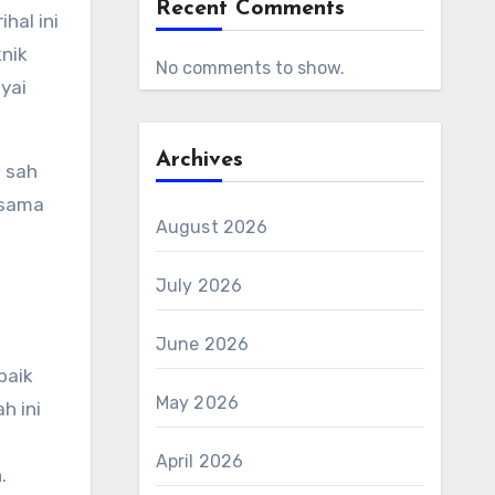
Recent Comments
hal ini
nik
No comments to show.
yai
Archives
 sah
rsama
August 2026
July 2026
June 2026
baik
May 2026
h ini
u
April 2026
.