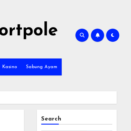
ortpole
e Kasino
Sabung Ayam
Search