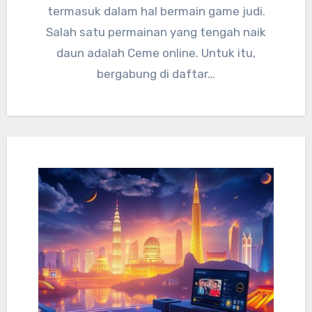
termasuk dalam hal bermain game judi.
Salah satu permainan yang tengah naik
daun adalah Ceme online. Untuk itu,
bergabung di daftar…