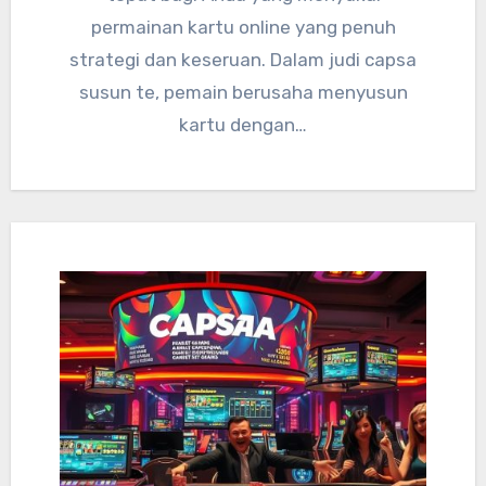
permainan kartu online yang penuh
strategi dan keseruan. Dalam judi capsa
susun te, pemain berusaha menyusun
kartu dengan…