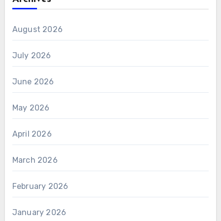
August 2026
July 2026
June 2026
May 2026
April 2026
March 2026
February 2026
January 2026