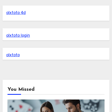
olxtoto 4d
olxtoto login
olxtoto
You Missed