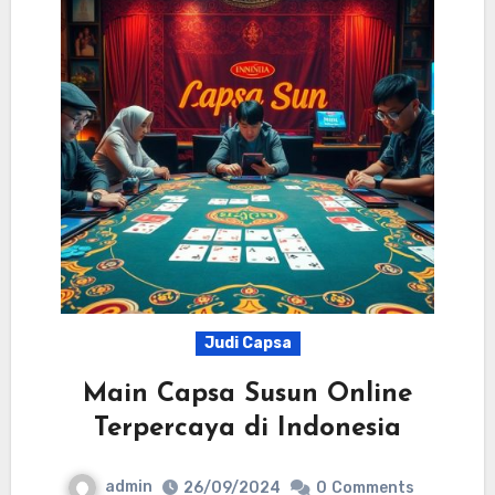
Judi Capsa
Main Capsa Susun Online
Terpercaya di Indonesia
admin
26/09/2024
0
Comments