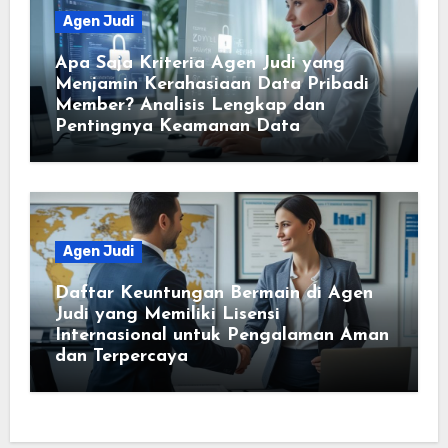
Agen Judi
Apa Saja Kriteria Agen Judi yang
Menjamin Kerahasiaan Data Pribadi
Member? Analisis Lengkap dan
Pentingnya Keamanan Data
Agen Judi
Daftar Keuntungan Bermain di Agen
Judi yang Memiliki Lisensi
Internasional untuk Pengalaman Aman
dan Terpercaya