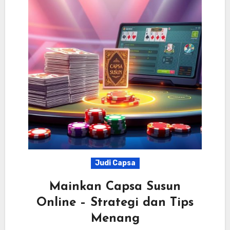
Judi Capsa
Mainkan Capsa Susun
Online – Strategi dan Tips
Menang