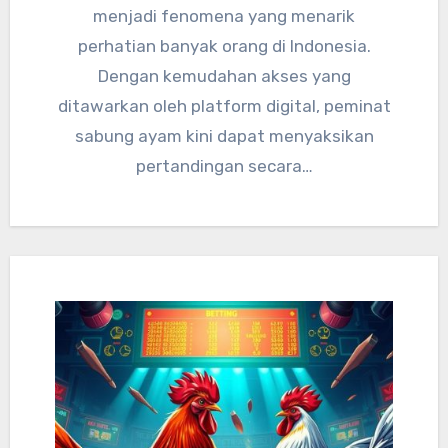
menjadi fenomena yang menarik
perhatian banyak orang di Indonesia.
Dengan kemudahan akses yang
ditawarkan oleh platform digital, peminat
sabung ayam kini dapat menyaksikan
pertandingan secara…