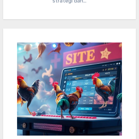
strategi dan…