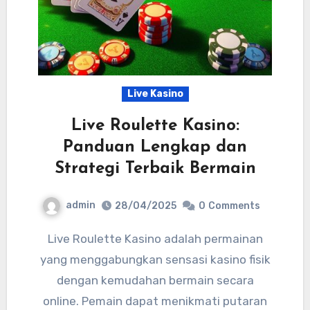
Live Kasino
Live Roulette Kasino:
Panduan Lengkap dan
Strategi Terbaik Bermain
admin
28/04/2025
0
Comments
Live Roulette Kasino adalah permainan
yang menggabungkan sensasi kasino fisik
dengan kemudahan bermain secara
online. Pemain dapat menikmati putaran