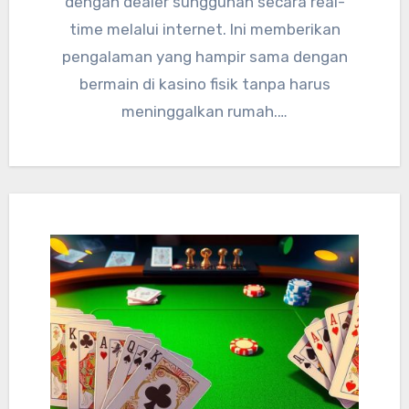
dengan dealer sungguhan secara real-
time melalui internet. Ini memberikan
pengalaman yang hampir sama dengan
bermain di kasino fisik tanpa harus
meninggalkan rumah.…