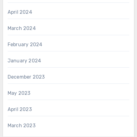
April 2024
March 2024
February 2024
January 2024
December 2023
May 2023
April 2023
March 2023