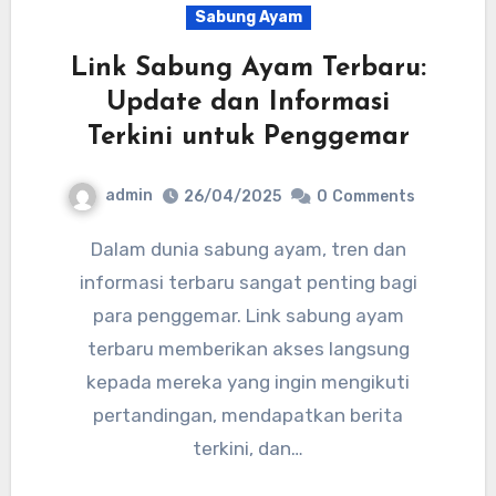
Sabung Ayam
Link Sabung Ayam Terbaru:
Update dan Informasi
Terkini untuk Penggemar
admin
26/04/2025
0
Comments
Dalam dunia sabung ayam, tren dan
informasi terbaru sangat penting bagi
para penggemar. Link sabung ayam
terbaru memberikan akses langsung
kepada mereka yang ingin mengikuti
pertandingan, mendapatkan berita
terkini, dan…