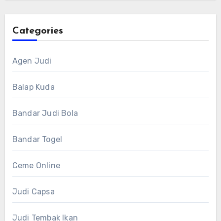
Categories
Agen Judi
Balap Kuda
Bandar Judi Bola
Bandar Togel
Ceme Online
Judi Capsa
Judi Tembak Ikan