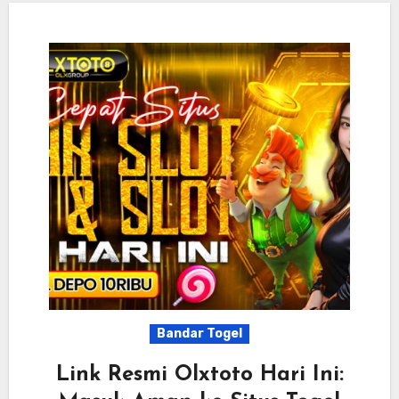
Bandar Togel
Link Resmi Olxtoto Hari Ini: