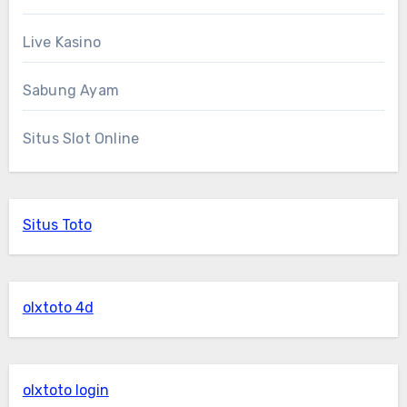
Live Kasino
Sabung Ayam
Situs Slot Online
Situs Toto
olxtoto 4d
olxtoto login