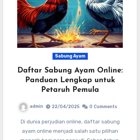
Sabung Ayam
Daftar Sabung Ayam Online:
Panduan Lengkap untuk
Petaruh Pemula
admin
22/04/2025
0
Comments
Di dunia perjudian online, daftar sabung
ayam online menjadi salah satu pilihan