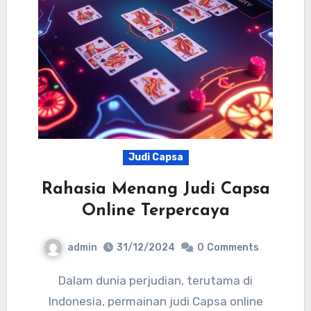
Judi Capsa
Rahasia Menang Judi Capsa
Online Terpercaya
admin
31/12/2024
0
Comments
Dalam dunia perjudian, terutama di
Indonesia, permainan judi Capsa online