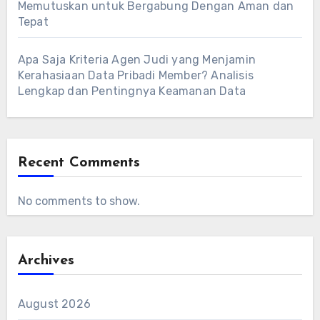
Memutuskan untuk Bergabung Dengan Aman dan
Tepat
Apa Saja Kriteria Agen Judi yang Menjamin
Kerahasiaan Data Pribadi Member? Analisis
Lengkap dan Pentingnya Keamanan Data
Recent Comments
No comments to show.
Archives
August 2026