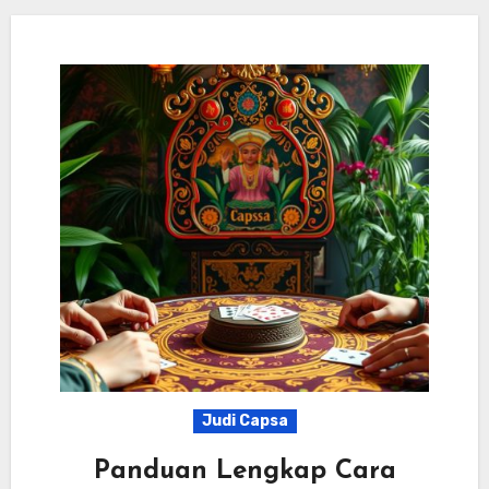
Judi Capsa
Panduan Lengkap Cara