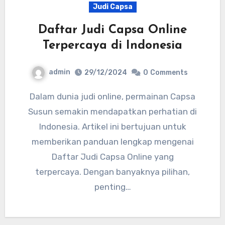
Judi Capsa
Daftar Judi Capsa Online
Terpercaya di Indonesia
admin
29/12/2024
0
Comments
Dalam dunia judi online, permainan Capsa
Susun semakin mendapatkan perhatian di
Indonesia. Artikel ini bertujuan untuk
memberikan panduan lengkap mengenai
Daftar Judi Capsa Online yang
terpercaya. Dengan banyaknya pilihan,
penting…