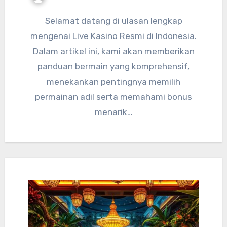
Selamat datang di ulasan lengkap
mengenai Live Kasino Resmi di Indonesia.
Dalam artikel ini, kami akan memberikan
panduan bermain yang komprehensif,
menekankan pentingnya memilih
permainan adil serta memahami bonus
menarik…