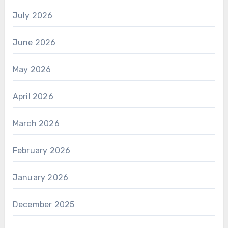
July 2026
June 2026
May 2026
April 2026
March 2026
February 2026
January 2026
December 2025