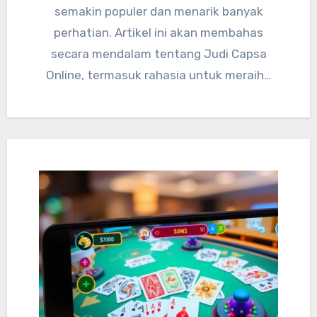
semakin populer dan menarik banyak
perhatian. Artikel ini akan membahas
secara mendalam tentang Judi Capsa
Online, termasuk rahasia untuk meraih…