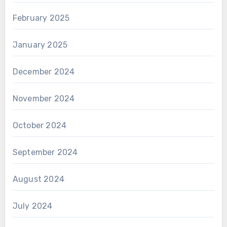
February 2025
January 2025
December 2024
November 2024
October 2024
September 2024
August 2024
July 2024