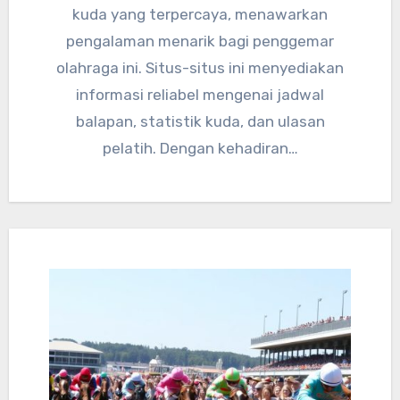
kuda yang terpercaya, menawarkan
pengalaman menarik bagi penggemar
olahraga ini. Situs-situs ini menyediakan
informasi reliabel mengenai jadwal
balapan, statistik kuda, dan ulasan
pelatih. Dengan kehadiran…