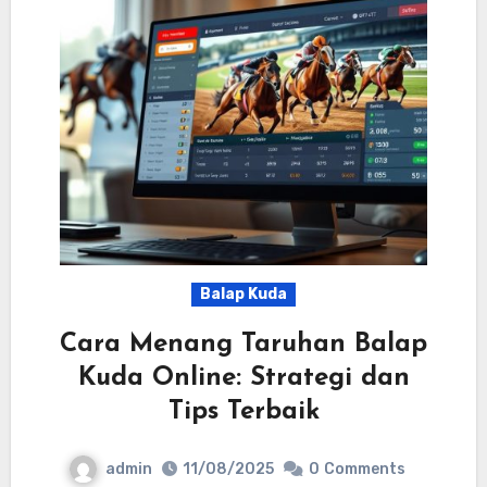
Balap Kuda
Cara Menang Taruhan Balap
Kuda Online: Strategi dan
Tips Terbaik
admin
11/08/2025
0
Comments