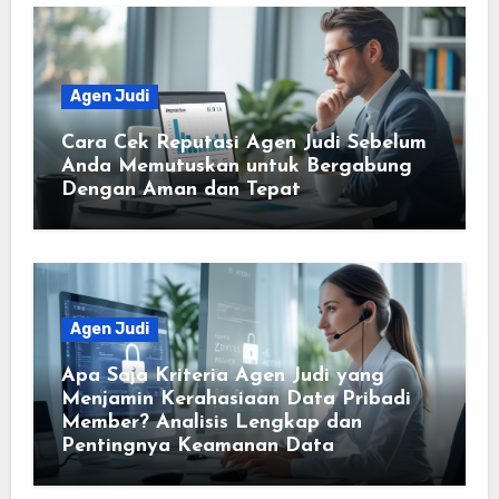
Agen Judi
Cara Cek Reputasi Agen Judi Sebelum
Anda Memutuskan untuk Bergabung
Dengan Aman dan Tepat
Agen Judi
Apa Saja Kriteria Agen Judi yang
Menjamin Kerahasiaan Data Pribadi
Member? Analisis Lengkap dan
Pentingnya Keamanan Data