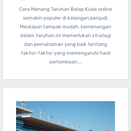
Cara Menang Taruhan Balap Kuda online
semakin populer di kalangan penjudi.
Meskipun tampak mudah, kemenangan
dalam taruhan ini memerlukan strategi
dan pemahaman yang baik tentang
faktor-faktor yang memengaruhi hasil
perlombaan.…