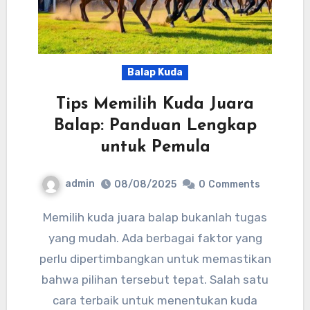
Balap Kuda
Tips Memilih Kuda Juara
Balap: Panduan Lengkap
untuk Pemula
admin
08/08/2025
0
Comments
Memilih kuda juara balap bukanlah tugas
yang mudah. Ada berbagai faktor yang
perlu dipertimbangkan untuk memastikan
bahwa pilihan tersebut tepat. Salah satu
cara terbaik untuk menentukan kuda