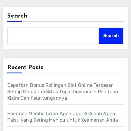
Search
Search
Recent Posts
Dapatkan Bonus Rollingan Slot Online Terbesar
Setiap Minggu di Situs Triple Diamond – Panduan
Klaim Dan Keuntungannya
Panduan Membedakan Agen Judi Asli dan Agen
Palsu yang Sering Menipu untuk Keamanan Anda