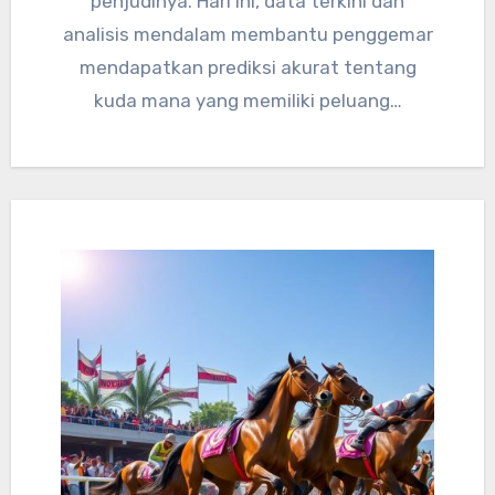
penjudinya. Hari ini, data terkini dan
analisis mendalam membantu penggemar
mendapatkan prediksi akurat tentang
kuda mana yang memiliki peluang…