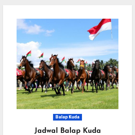
Balap Kuda
Jadwal Balap Kuda