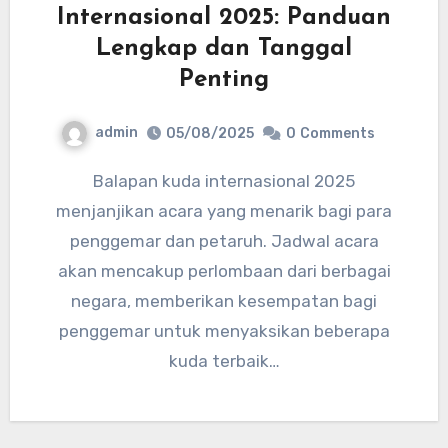
Internasional 2025: Panduan
Lengkap dan Tanggal
Penting
admin
05/08/2025
0
Comments
Balapan kuda internasional 2025
menjanjikan acara yang menarik bagi para
penggemar dan petaruh. Jadwal acara
akan mencakup perlombaan dari berbagai
negara, memberikan kesempatan bagi
penggemar untuk menyaksikan beberapa
kuda terbaik…