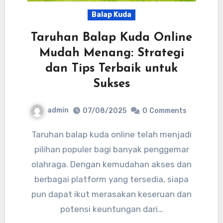
Balap Kuda
Taruhan Balap Kuda Online
Mudah Menang: Strategi
dan Tips Terbaik untuk
Sukses
admin
07/08/2025
0
Comments
Taruhan balap kuda online telah menjadi
pilihan populer bagi banyak penggemar
olahraga. Dengan kemudahan akses dan
berbagai platform yang tersedia, siapa
pun dapat ikut merasakan keseruan dan
potensi keuntungan dari…