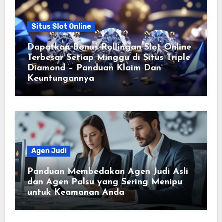
Situs Slot Online
Dapatkan Bonus Rollingan Slot Online
Terbesar Setiap Minggu di Situs Triple
Diamond – Panduan Klaim Dan
Keuntungannya
Agen Judi
Panduan Membedakan Agen Judi Asli
dan Agen Palsu yang Sering Menipu
untuk Keamanan Anda