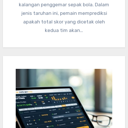
kalangan penggemar sepak bola. Dalam
jenis taruhan ini, pemain memprediksi
apakah total skor yang dicetak oleh
kedua tim akan…