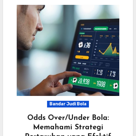
Bandar Judi Bola
Odds Over/Under Bola:
Memahami Strategi