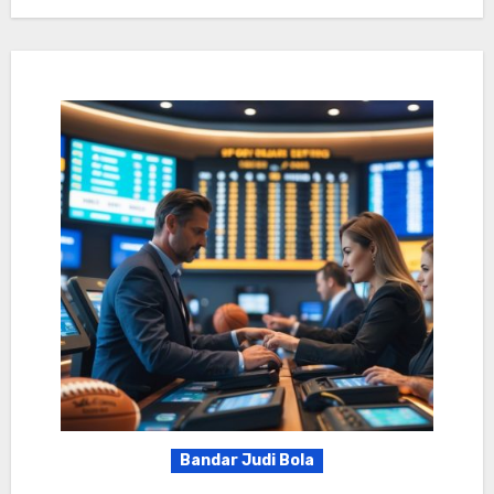
Bandar Judi Bola