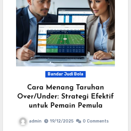
Bandar Judi Bola
Cara Menang Taruhan
Over/Under: Strategi Efektif
untuk Pemain Pemula
admin
19/12/2025
0
Comments