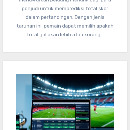
penjudi untuk memprediksi total skor
dalam pertandingan. Dengan jenis
taruhan ini, pemain dapat memilih apakah
total gol akan lebih atau kurang…