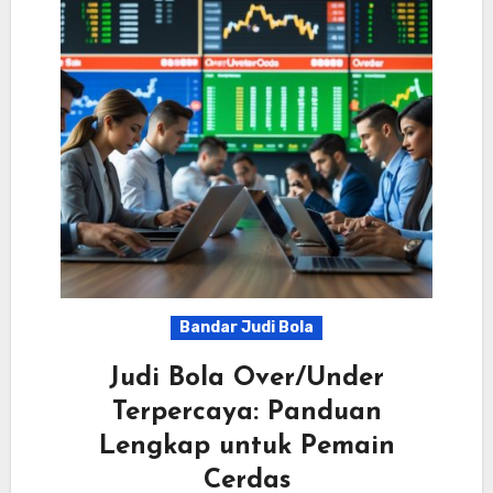
Bandar Judi Bola
Judi Bola Over/Under
Terpercaya: Panduan
Lengkap untuk Pemain
Cerdas