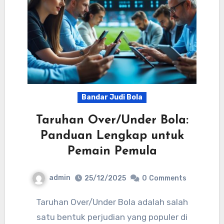
Bandar Judi Bola
Taruhan Over/Under Bola:
Panduan Lengkap untuk
Pemain Pemula
admin
25/12/2025
0
Comments
Taruhan Over/Under Bola adalah salah
satu bentuk perjudian yang populer di