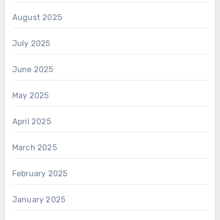
August 2025
July 2025
June 2025
May 2025
April 2025
March 2025
February 2025
January 2025