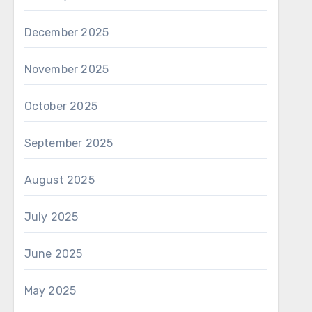
December 2025
November 2025
October 2025
September 2025
August 2025
July 2025
June 2025
May 2025