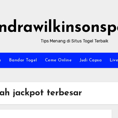
ndrawilkinsonsp
Tips Menang di Situs Togel Terbaik
a
Bandar Togel
Ceme Online
Judi Capsa
Liv
ah jackpot terbesar