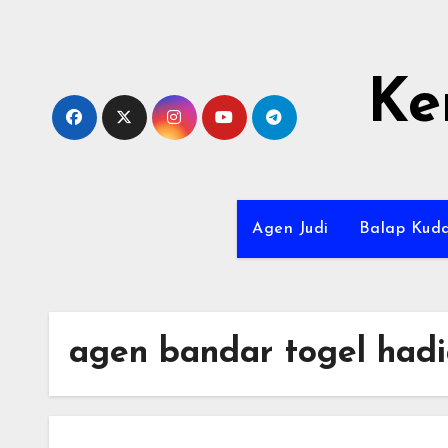
Skip
to
content
Ke
Agen Judi
Balap Kud
agen bandar togel hadi