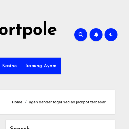
ortpole
e Kasino
Sabung Ayam
Home
agen bandar togel hadiah jackpot terbesar