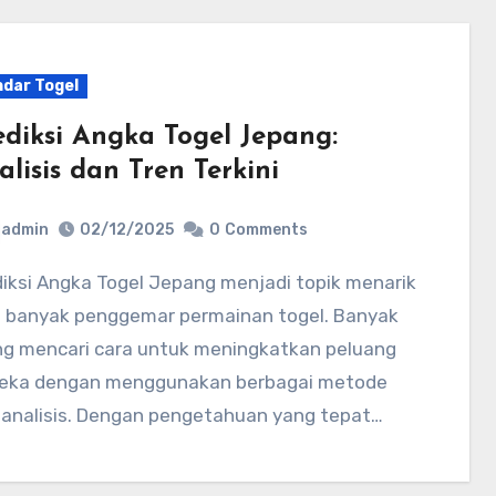
dar Togel
ediksi Angka Togel Jepang:
alisis dan Tren Terkini
admin
02/12/2025
0
Comments
i banyak penggemar permainan togel. Banyak
ng mencari cara untuk meningkatkan peluang
eka dengan menggunakan berbagai metode
 analisis. Dengan pengetahuan yang tepat…