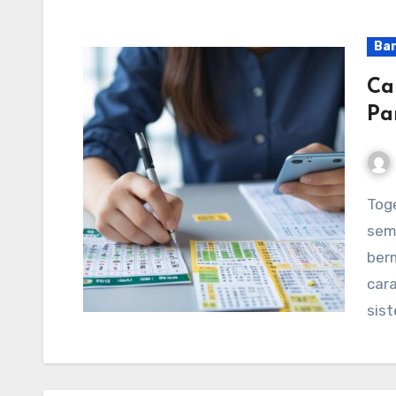
Ban
Ca
Pa
Togel Jepang menjadi salah satu permainan yang
sema
ber
car
sis