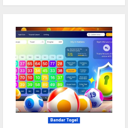
Bandar Togel