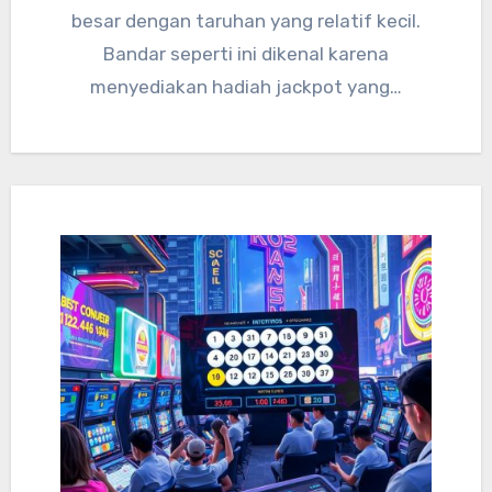
besar dengan taruhan yang relatif kecil.
Bandar seperti ini dikenal karena
menyediakan hadiah jackpot yang…