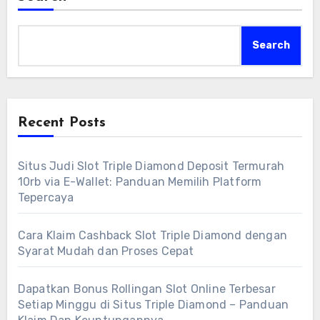
Search
Recent Posts
Situs Judi Slot Triple Diamond Deposit Termurah
10rb via E-Wallet: Panduan Memilih Platform
Tepercaya
Cara Klaim Cashback Slot Triple Diamond dengan
Syarat Mudah dan Proses Cepat
Dapatkan Bonus Rollingan Slot Online Terbesar
Setiap Minggu di Situs Triple Diamond – Panduan