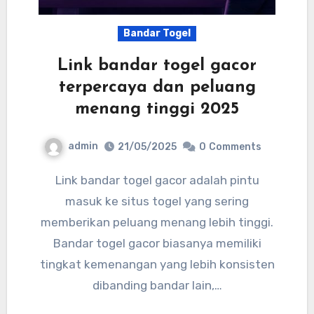
Bandar Togel
Link bandar togel gacor
terpercaya dan peluang
menang tinggi 2025
admin
21/05/2025
0
Comments
Link bandar togel gacor adalah pintu
masuk ke situs togel yang sering
memberikan peluang menang lebih tinggi.
Bandar togel gacor biasanya memiliki
tingkat kemenangan yang lebih konsisten
dibanding bandar lain,…