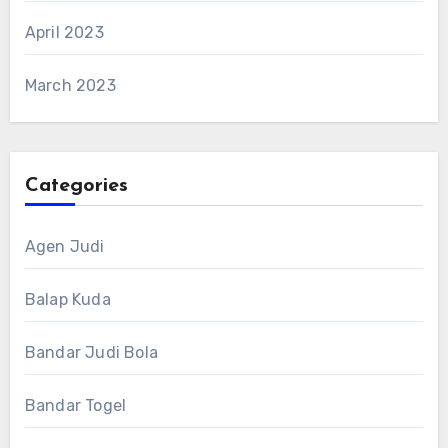
April 2023
March 2023
Categories
Agen Judi
Balap Kuda
Bandar Judi Bola
Bandar Togel