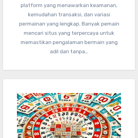
platform yang menawarkan keamanan,
kemudahan transaksi, dan variasi
permainan yang lengkap. Banyak pemain
mencari situs yang terpercaya untuk
memastikan pengalaman bermain yang
adil dan tanpa…