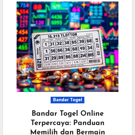
Bandar Togel
Bandar Togel Online
Terpercaya: Panduan
Memilih dan Bermain