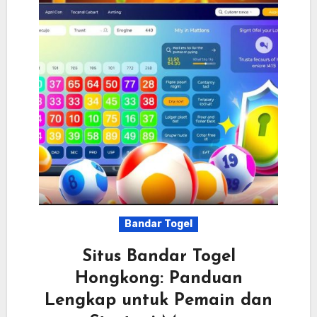
Bandar Togel
Situs Bandar Togel
Hongkong: Panduan
Lengkap untuk Pemain dan