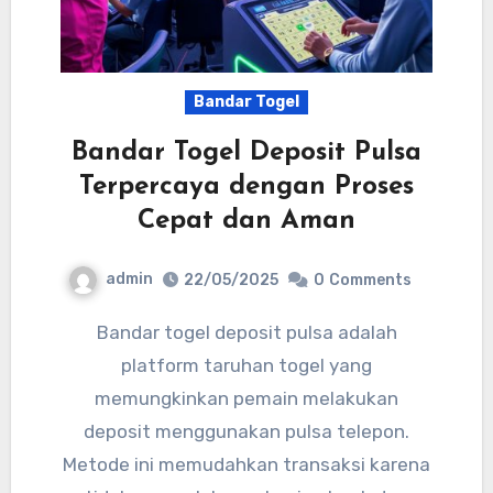
Bandar Togel
Bandar Togel Deposit Pulsa
Terpercaya dengan Proses
Cepat dan Aman
admin
22/05/2025
0
Comments
Bandar togel deposit pulsa adalah
platform taruhan togel yang
memungkinkan pemain melakukan
deposit menggunakan pulsa telepon.
Metode ini memudahkan transaksi karena