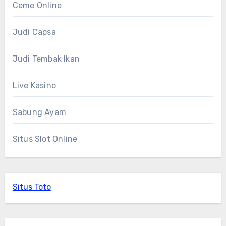
Ceme Online
Judi Capsa
Judi Tembak Ikan
Live Kasino
Sabung Ayam
Situs Slot Online
Situs Toto