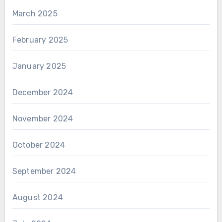
March 2025
February 2025
January 2025
December 2024
November 2024
October 2024
September 2024
August 2024