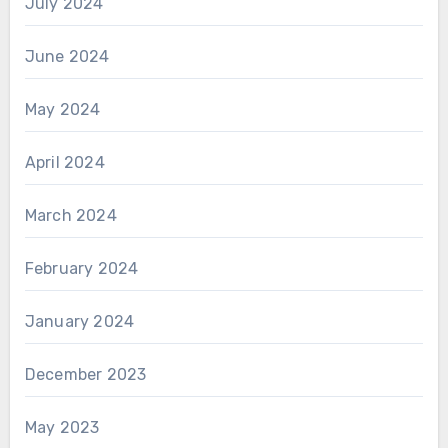
July 2024
June 2024
May 2024
April 2024
March 2024
February 2024
January 2024
December 2023
May 2023