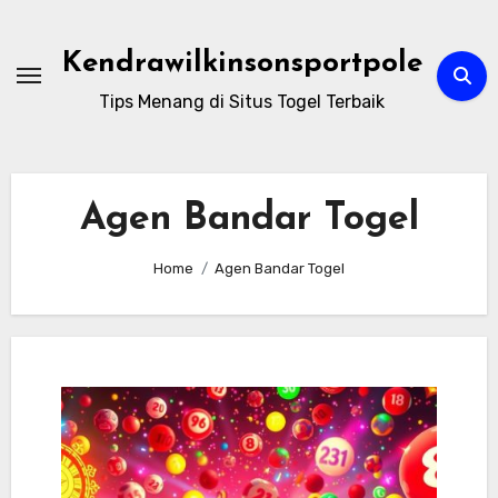
Skip
to
Kendrawilkinsonsportpole
content
Tips Menang di Situs Togel Terbaik
Agen Bandar Togel
Home
Agen Bandar Togel