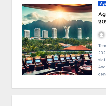
Age
Ag
20
Temukan agen judi slot terbaik di Indonesia tahun
202
slo
Anda
den