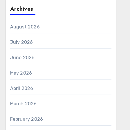
Archives
August 2026
July 2026
June 2026
May 2026
April 2026
March 2026
February 2026