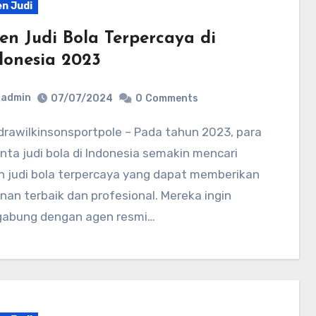
n Judi
en Judi Bola Terpercaya di
donesia 2023
admin
07/07/2024
0
Comments
nta judi bola di Indonesia semakin mencari
n judi bola terpercaya yang dapat memberikan
nan terbaik dan profesional. Mereka ingin
gabung dengan agen resmi…