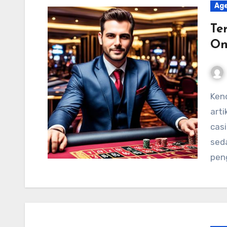
Age
Te
On
Kendrawilkinsonsportpole – Selamat datang di
art
casi
sed
pen