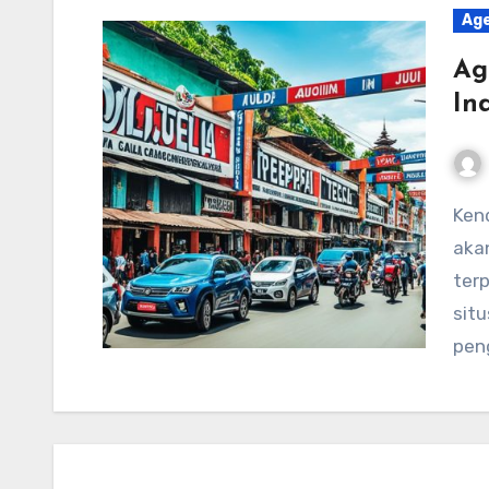
Age
Ag
In
Kendrawilkinsonsportpole – Dalam artikel ini, kami
aka
ter
situ
pen