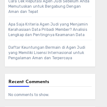
Cara Cek Reputasi Agen Judi Sebelum Anda
Memutuskan untuk Bergabung Dengan
Aman dan Tepat
Apa Saja Kriteria Agen Judi yang Menjamin
Kerahasiaan Data Pribadi Member? Analisis
Lengkap dan Pentingnya Keamanan Data
Daftar Keuntungan Bermain di Agen Judi
yang Memiliki Lisensi Internasional untuk
Pengalaman Aman dan Terpercaya
Recent Comments
No comments to show.