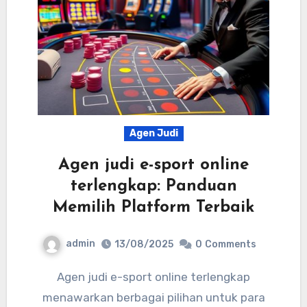
Agen Judi
Agen judi e-sport online
terlengkap: Panduan
Memilih Platform Terbaik
admin
13/08/2025
0
Comments
Agen judi e-sport online terlengkap
menawarkan berbagai pilihan untuk para