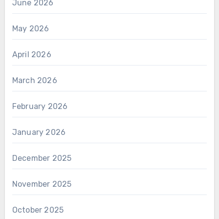
June 2026
May 2026
April 2026
March 2026
February 2026
January 2026
December 2025
November 2025
October 2025