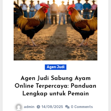
Agen Judi
Agen Judi Sabung Ayam
Online Terpercaya: Panduan
Lengkap untuk Pemain
admin
14/08/2025
0
Comments