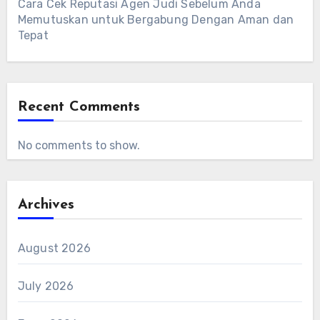
Cara Cek Reputasi Agen Judi Sebelum Anda
Memutuskan untuk Bergabung Dengan Aman dan
Tepat
Recent Comments
No comments to show.
Archives
August 2026
July 2026