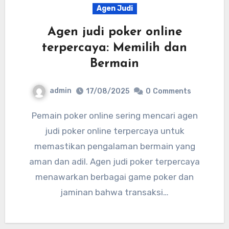
Agen Judi
Agen judi poker online
terpercaya: Memilih dan
Bermain
admin
17/08/2025
0
Comments
Pemain poker online sering mencari agen
judi poker online terpercaya untuk
memastikan pengalaman bermain yang
aman dan adil. Agen judi poker terpercaya
menawarkan berbagai game poker dan
jaminan bahwa transaksi…