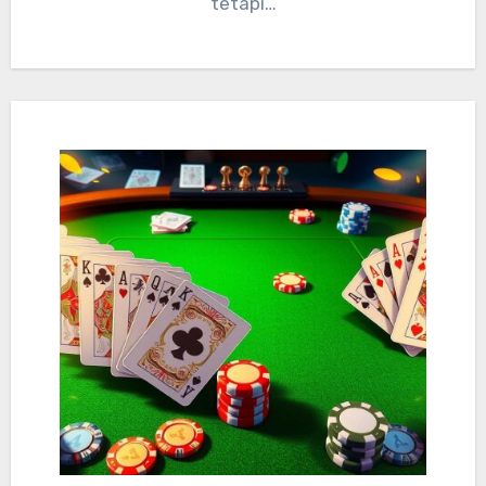
tetapi…