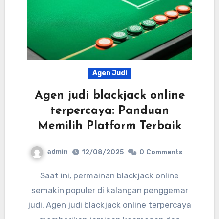
Agen Judi
Agen judi blackjack online
terpercaya: Panduan
Memilih Platform Terbaik
admin
12/08/2025
0
Comments
Saat ini, permainan blackjack online
semakin populer di kalangan penggemar
judi. Agen judi blackjack online terpercaya