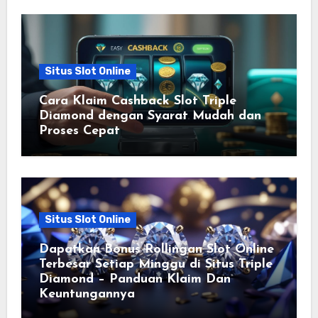
Situs Slot Online
Cara Klaim Cashback Slot Triple
Diamond dengan Syarat Mudah dan
Proses Cepat
Situs Slot Online
Dapatkan Bonus Rollingan Slot Online
Terbesar Setiap Minggu di Situs Triple
Diamond – Panduan Klaim Dan
Keuntungannya