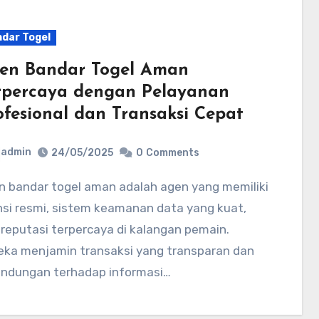
dar Togel
en Bandar Togel Aman
rpercaya dengan Pelayanan
ofesional dan Transaksi Cepat
admin
24/05/2025
0
Comments
nsi resmi, sistem keamanan data yang kuat,
reputasi terpercaya di kalangan pemain.
eka menjamin transaksi yang transparan dan
lindungan terhadap informasi…