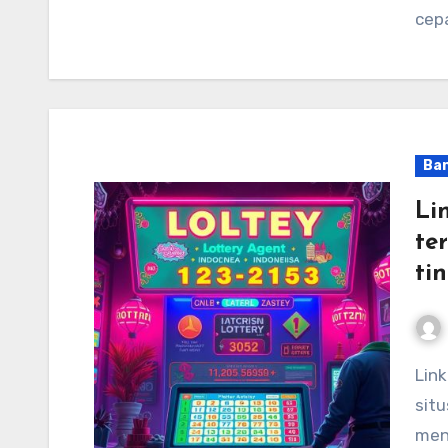
cep
Ban
Li
te
ti
Link bandar togel gacor adalah pintu masuk ke
sit
mena