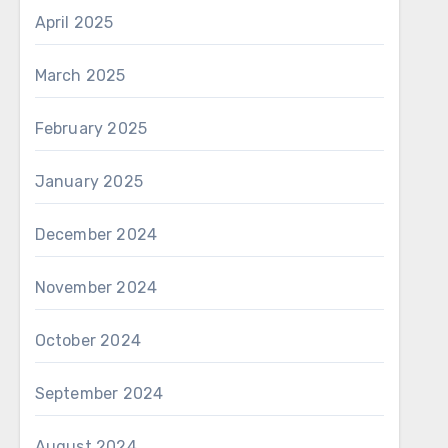
April 2025
March 2025
February 2025
January 2025
December 2024
November 2024
October 2024
September 2024
August 2024