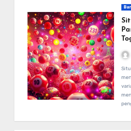
Ban
Si
Pa
To
Situs bandar togel terbaik adalah platform yang
men
var
men
pen