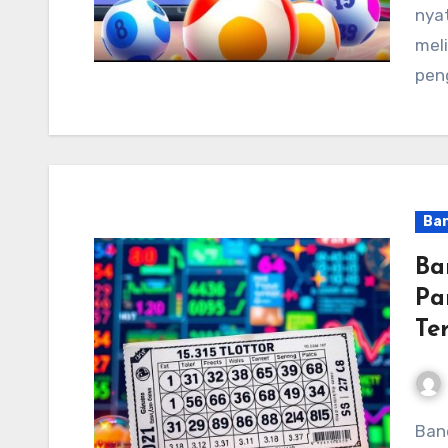
nya
mel
pen
Ban
Ba
Pa
Te
Bandar togel pasaran lengkap menawarkan