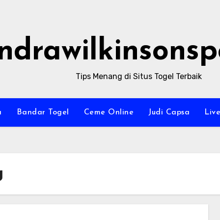
ndrawilkinsonsp
Tips Menang di Situs Togel Terbaik
a
Bandar Togel
Ceme Online
Judi Capsa
Liv
g