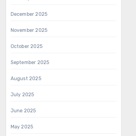
December 2025
November 2025
October 2025
September 2025
August 2025
July 2025
June 2025
May 2025