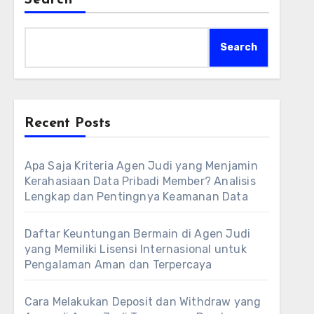
Search
Search
Recent Posts
Apa Saja Kriteria Agen Judi yang Menjamin
Kerahasiaan Data Pribadi Member? Analisis
Lengkap dan Pentingnya Keamanan Data
Daftar Keuntungan Bermain di Agen Judi
yang Memiliki Lisensi Internasional untuk
Pengalaman Aman dan Terpercaya
Cara Melakukan Deposit dan Withdraw yang