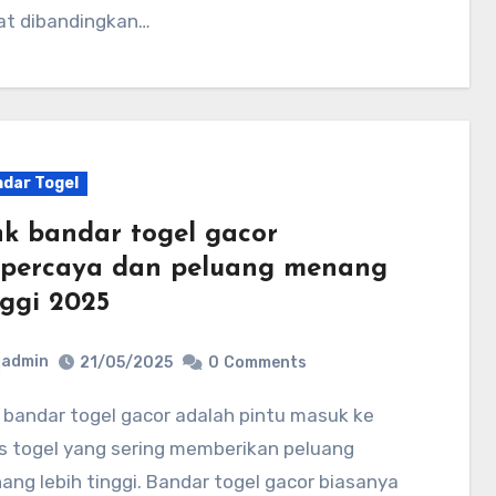
at dibandingkan…
dar Togel
nk bandar togel gacor
rpercaya dan peluang menang
nggi 2025
admin
21/05/2025
0
Comments
us togel yang sering memberikan peluang
ng lebih tinggi. Bandar togel gacor biasanya