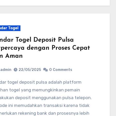
dar Togel
ndar Togel Deposit Pulsa
rpercaya dengan Proses Cepat
n Aman
admin
22/05/2025
0
Comments
uhan togel yang memungkinkan pemain
akukan deposit menggunakan pulsa telepon.
ode ini memudahkan transaksi karena tidak
erlukan rekening bank dan prosesnya lebih