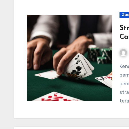
Jud
St
Ca
Kendrawilkinsonsportpole – Menang dalam
perm
pem
stra
ter