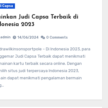
i Capsa
inkan Judi Capsa Terbaik di
donesia 2023
admin
14/06/2024
0
Comments
ggemar Judi Capsa Terbaik dapat menikmati
ainan kartu terbaik secara online. Dengan
lih situs judi terpercaya Indonesia 2023,
ain dapat menikmati pengalaman bermain
g…