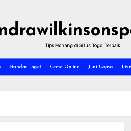
ndrawilkinsonsp
Tips Menang di Situs Togel Terbaik
a
Bandar Togel
Ceme Online
Judi Capsa
Liv