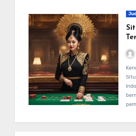
Jud
Si
Te
Kendrawilkinsonsportpole -Apakah Anda mencari
Situ
Ind
ber
pema