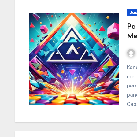
Jud
Pa
Me
Kendrawilkinsonsportpole – Apakah Anda ingin
men
perm
pan
Cap