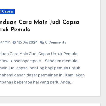
i Capsa
nduan Cara Main Judi Capsa
tuk Pemula
admin
12/06/2024
0
Comments
drawilkinsonsportpole – Sebelum memulai
ain judi capsa, penting bagi pemula untuk
ahami dasar-dasar permainan ini. Kami akan
bahas beberapa hal yang perlu Anda…