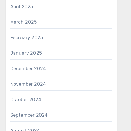
April 2025
March 2025
February 2025
January 2025
December 2024
November 2024
October 2024
September 2024
August 2024