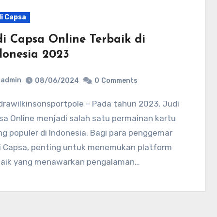
i Capsa
di Capsa Online Terbaik di
donesia 2023
admin
08/06/2024
0
Comments
sa Online menjadi salah satu permainan kartu
ng populer di Indonesia. Bagi para penggemar
i Capsa, penting untuk menemukan platform
baik yang menawarkan pengalaman…