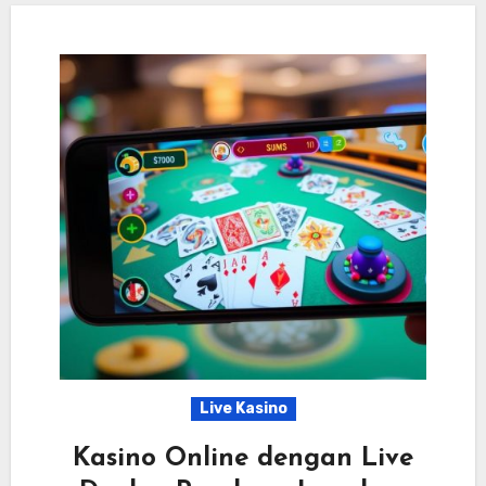
Live Kasino
Kasino Online dengan Live