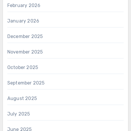
February 2026
January 2026
December 2025
November 2025
October 2025
September 2025
August 2025
July 2025
June 2025