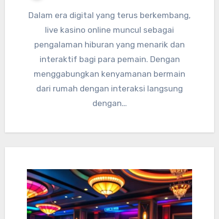
Dalam era digital yang terus berkembang,
live kasino online muncul sebagai
pengalaman hiburan yang menarik dan
interaktif bagi para pemain. Dengan
menggabungkan kenyamanan bermain
dari rumah dengan interaksi langsung
dengan…