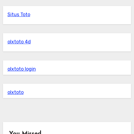
Situs Toto
olxtoto 4d
olxtoto login
olxtoto
You Missed