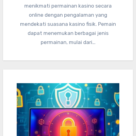
menikmati permainan kasino secara
online dengan pengalaman yang
mendekati suasana kasino fisik. Pemain
dapat menemukan berbagai jenis
permainan, mulai dari…