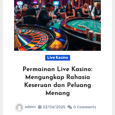
Live Kasino
Permainan Live Kasino:
Mengungkap Rahasia
Keseruan dan Peluang
Menang
admin
22/06/2025
0
Comments