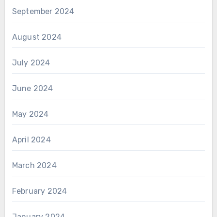
September 2024
August 2024
July 2024
June 2024
May 2024
April 2024
March 2024
February 2024
January 2024