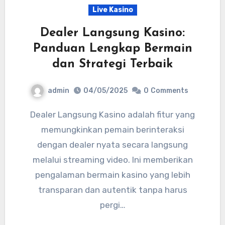
Live Kasino
Dealer Langsung Kasino:
Panduan Lengkap Bermain
dan Strategi Terbaik
admin
04/05/2025
0
Comments
Dealer Langsung Kasino adalah fitur yang
memungkinkan pemain berinteraksi
dengan dealer nyata secara langsung
melalui streaming video. Ini memberikan
pengalaman bermain kasino yang lebih
transparan dan autentik tanpa harus
pergi…