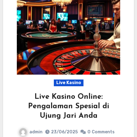
Live Kasino
Live Kasino Online:
Pengalaman Spesial di
Ujung Jari Anda
admin
23/06/2025
0
Comments