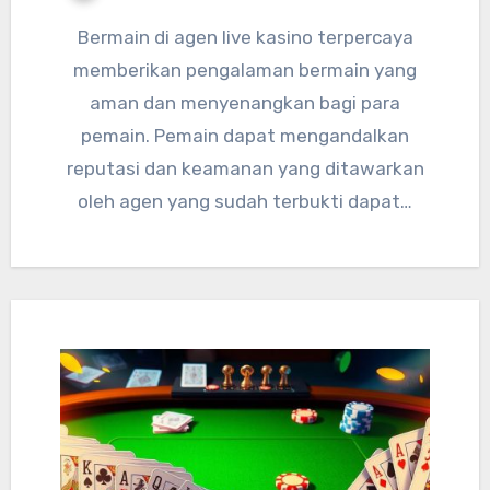
Bermain di agen live kasino terpercaya
memberikan pengalaman bermain yang
aman dan menyenangkan bagi para
pemain. Pemain dapat mengandalkan
reputasi dan keamanan yang ditawarkan
oleh agen yang sudah terbukti dapat…