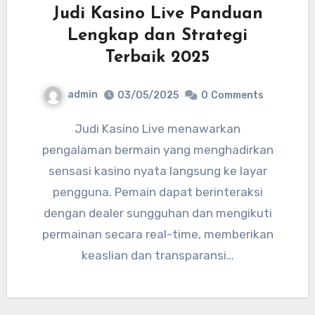
Judi Kasino Live Panduan
Lengkap dan Strategi
Terbaik 2025
admin
03/05/2025
0
Comments
Judi Kasino Live menawarkan
pengalaman bermain yang menghadirkan
sensasi kasino nyata langsung ke layar
pengguna. Pemain dapat berinteraksi
dengan dealer sungguhan dan mengikuti
permainan secara real-time, memberikan
keaslian dan transparansi…