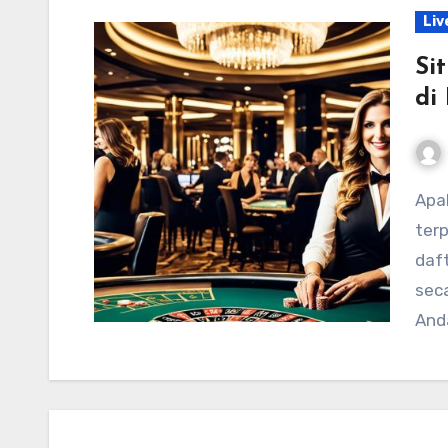
Liv
Si
di
Apakah Anda mencari situs judi live kasino
terp
daft
seca
And