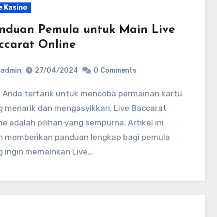
e Kasino
nduan Pemula untuk Main Live
ccarat Online
admin
27/04/2024
0
Comments
g menarik dan mengasyikkan, Live Baccarat
ne adalah pilihan yang sempurna. Artikel ini
n memberikan panduan lengkap bagi pemula
g ingin memainkan Live…