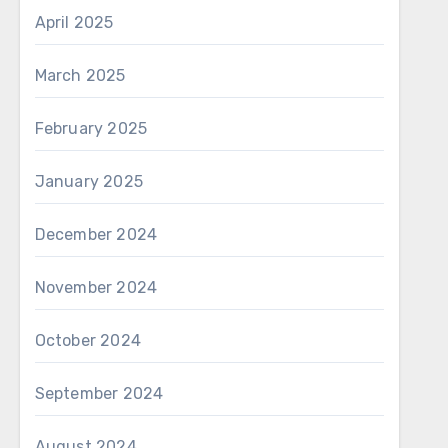
April 2025
March 2025
February 2025
January 2025
December 2024
November 2024
October 2024
September 2024
August 2024