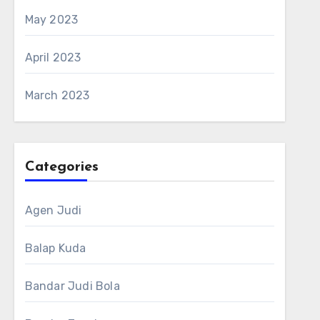
May 2023
April 2023
March 2023
Categories
Agen Judi
Balap Kuda
Bandar Judi Bola