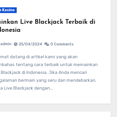
e Kasino
inkan Live Blackjack Terbaik di
donesia
admin
25/04/2024
0
Comments
bahas tentang cara terbaik untuk memainkan
 Blackjack di Indonesia. Jika Anda mencari
galaman bermain yang seru dan mendebarkan,
a Live Blackjack dengan…