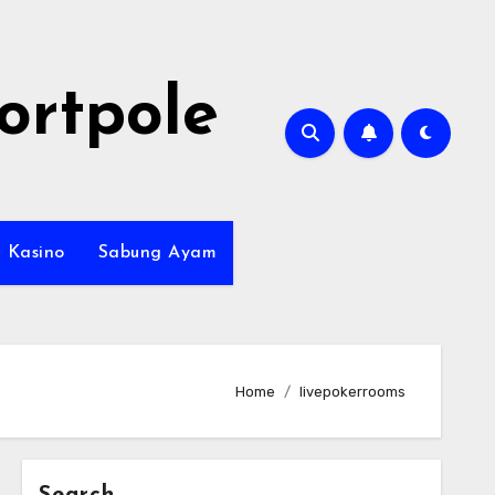
ortpole
e Kasino
Sabung Ayam
Home
livepokerrooms