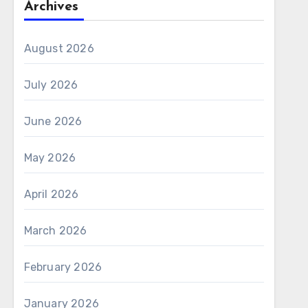
Archives
August 2026
July 2026
June 2026
May 2026
April 2026
March 2026
February 2026
January 2026