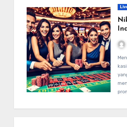
Liv
Ni
In
Mencari keseruan dan keuntungan dalam bermain
kasi
yang
men
pro