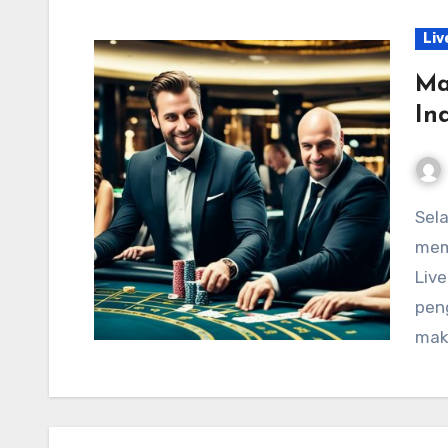
Liv
Ma
In
Selamat datang di artikel kami yang akan
mem
Live
pen
mak