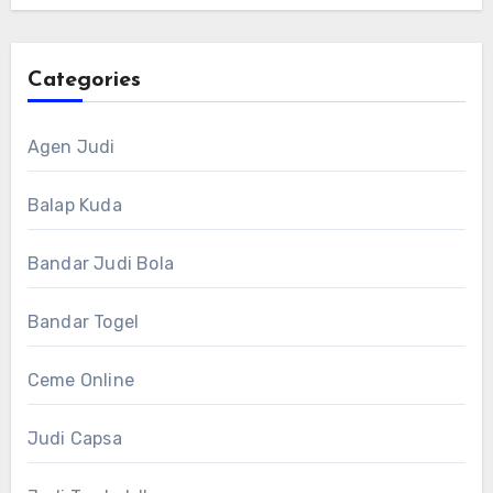
Categories
Agen Judi
Balap Kuda
Bandar Judi Bola
Bandar Togel
Ceme Online
Judi Capsa