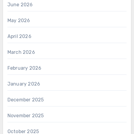
June 2026
May 2026
April 2026
March 2026
February 2026
January 2026
December 2025
November 2025
October 2025