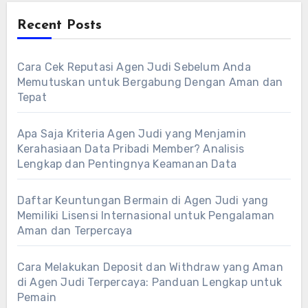
Recent Posts
Cara Cek Reputasi Agen Judi Sebelum Anda
Memutuskan untuk Bergabung Dengan Aman dan
Tepat
Apa Saja Kriteria Agen Judi yang Menjamin
Kerahasiaan Data Pribadi Member? Analisis
Lengkap dan Pentingnya Keamanan Data
Daftar Keuntungan Bermain di Agen Judi yang
Memiliki Lisensi Internasional untuk Pengalaman
Aman dan Terpercaya
Cara Melakukan Deposit dan Withdraw yang Aman
di Agen Judi Terpercaya: Panduan Lengkap untuk
Pemain