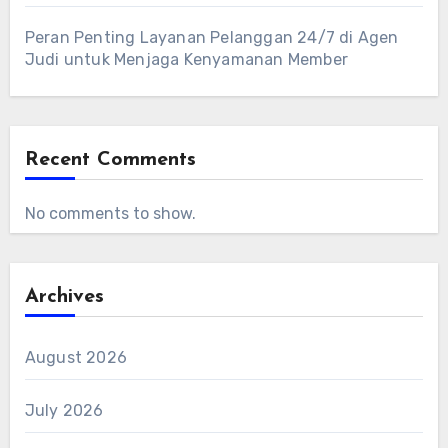
Peran Penting Layanan Pelanggan 24/7 di Agen
Judi untuk Menjaga Kenyamanan Member
Recent Comments
No comments to show.
Archives
August 2026
July 2026