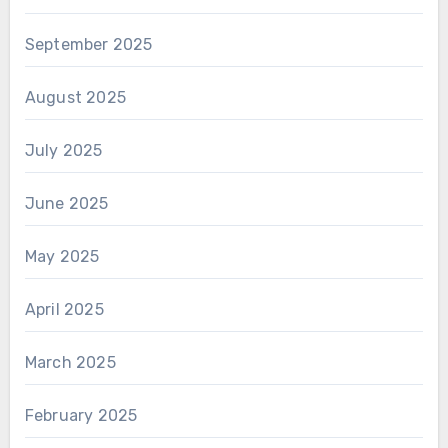
September 2025
August 2025
July 2025
June 2025
May 2025
April 2025
March 2025
February 2025