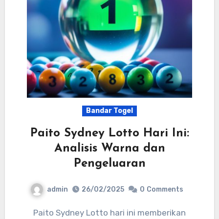
Bandar Togel
Paito Sydney Lotto Hari Ini:
Analisis Warna dan
Pengeluaran
admin
26/02/2025
0
Comments
Paito Sydney Lotto hari ini memberikan