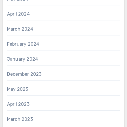
April 2024
March 2024
February 2024
January 2024
December 2023
May 2023
April 2023
March 2023