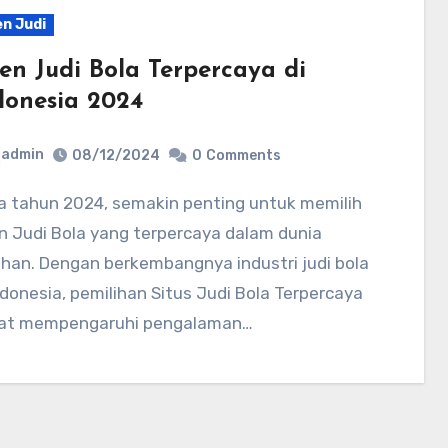
n Judi
en Judi Bola Terpercaya di
donesia 2024
admin
08/12/2024
0
Comments
n Judi Bola yang terpercaya dalam dunia
han. Dengan berkembangnya industri judi bola
ndonesia, pemilihan Situs Judi Bola Terpercaya
at mempengaruhi pengalaman…