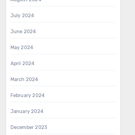
July 2024
June 2024
May 2024
April 2024
March 2024
February 2024
January 2024
December 2023