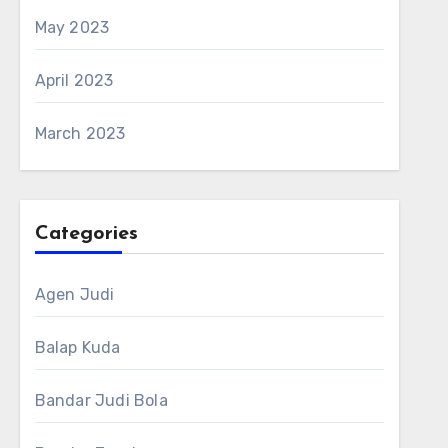
May 2023
April 2023
March 2023
Categories
Agen Judi
Balap Kuda
Bandar Judi Bola