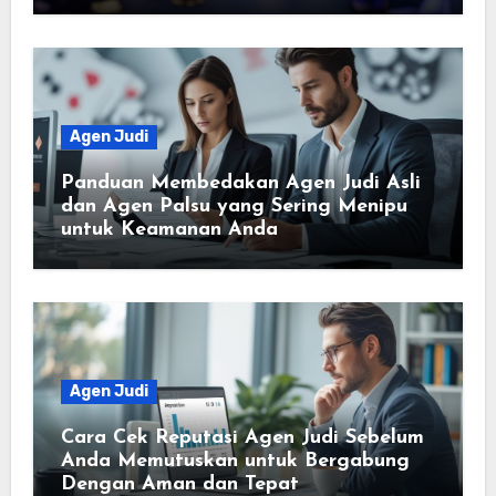
Agen Judi
Panduan Membedakan Agen Judi Asli
dan Agen Palsu yang Sering Menipu
untuk Keamanan Anda
Agen Judi
Cara Cek Reputasi Agen Judi Sebelum
Anda Memutuskan untuk Bergabung
Dengan Aman dan Tepat