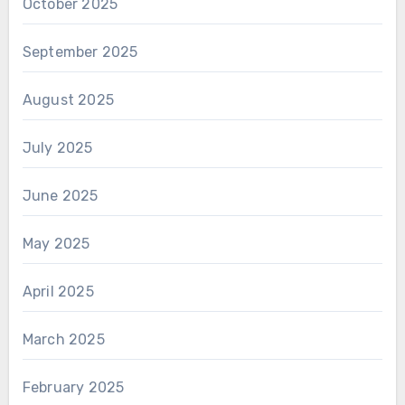
October 2025
September 2025
August 2025
July 2025
June 2025
May 2025
April 2025
March 2025
February 2025