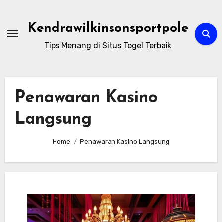
Skip
to
Kendrawilkinsonsportpole
content
Tips Menang di Situs Togel Terbaik
Penawaran Kasino
Langsung
Home
Penawaran Kasino Langsung