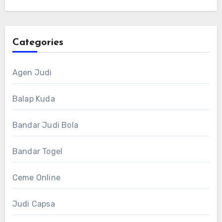
Categories
Agen Judi
Balap Kuda
Bandar Judi Bola
Bandar Togel
Ceme Online
Judi Capsa