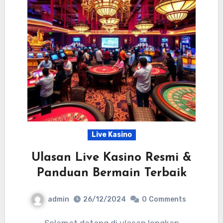
Live Kasino
Ulasan Live Kasino Resmi &
Panduan Bermain Terbaik
admin
26/12/2024
0
Comments