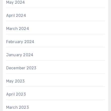
May 2024
April 2024
March 2024
February 2024
January 2024
December 2023
May 2023
April 2023
March 2023