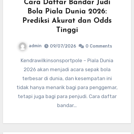
Cara Daftar Bandar Judi
Bola Piala Dunia 2026:
Prediksi Akurat dan Odds
Tinggi
admin
09/07/2026
0
Comments
Kendrawilkinsonsportpole – Piala Dunia
2026 akan menjadi acara sepak bola
terbesar di dunia, dan kesempatan ini
tidak hanya menarik bagi para penggemar,
tetapi juga bagi para penjudi. Cara daftar
bandar…