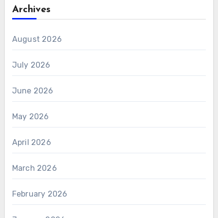
Archives
August 2026
July 2026
June 2026
May 2026
April 2026
March 2026
February 2026