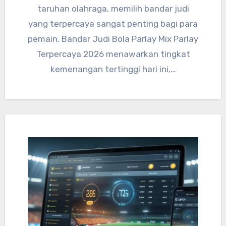
taruhan olahraga, memilih bandar judi
yang terpercaya sangat penting bagi para
pemain. Bandar Judi Bola Parlay Mix Parlay
Terpercaya 2026 menawarkan tingkat
kemenangan tertinggi hari ini,…