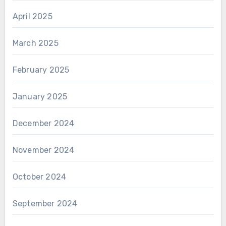
April 2025
March 2025
February 2025
January 2025
December 2024
November 2024
October 2024
September 2024