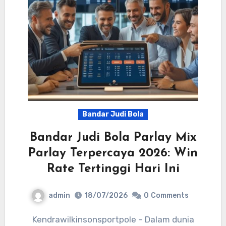
Bandar Judi Bola
Bandar Judi Bola Parlay Mix
Parlay Terpercaya 2026: Win
Rate Tertinggi Hari Ini
admin
18/07/2026
0
Comments
Kendrawilkinsonsportpole – Dalam dunia