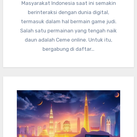
Masyarakat Indonesia saat ini semakin
berinteraksi dengan dunia digital,
termasuk dalam hal bermain game judi.
Salah satu permainan yang tengah naik
daun adalah Ceme online. Untuk itu,
bergabung di daftar…