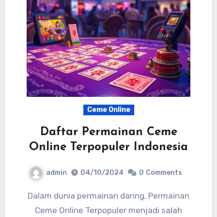
Ceme Online
Daftar Permainan Ceme
Online Terpopuler Indonesia
admin
04/10/2024
0
Comments
Dalam dunia permainan daring, Permainan
Ceme Online Terpopuler menjadi salah