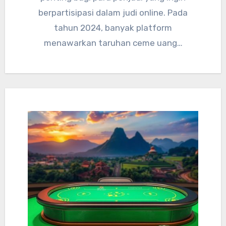
berpartisipasi dalam judi online. Pada
tahun 2024, banyak platform
menawarkan taruhan ceme uang…