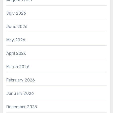
July 2026
June 2026
May 2026
April 2026
March 2026
February 2026
January 2026
December 2025