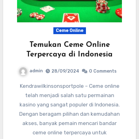
Ceme Online
Temukan Ceme Online
Terpercaya di Indonesia
admin
28/09/2024
0
Comments
Kendrawilkinsonsportpole – Ceme online
telah menjadi salah satu permainan
kasino yang sangat populer di Indonesia.
Dengan beragam pilihan dan kemudahan
akses, banyak pemain mencari bandar
ceme online terpercaya untuk