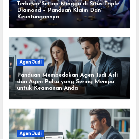
Terbesar Setiap Minggu di Situs Triple
Diamond – Panduan Klaim Dan
Keuntungannya
Agen Judi
Panduan Membedakan Agen Judi Asli
dan Agen Palsu yang Sering Menipu
untuk Keamanan Anda
Agen Judi