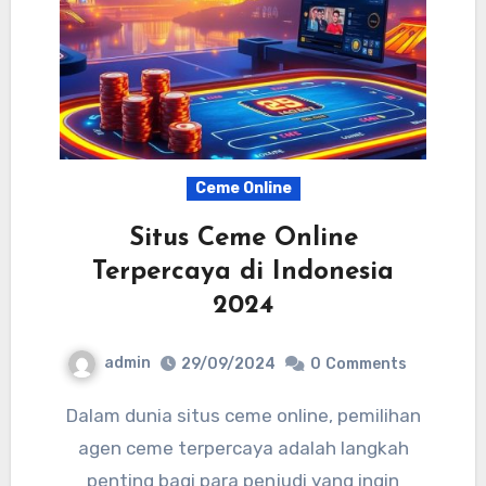
Ceme Online
Situs Ceme Online
Terpercaya di Indonesia
2024
admin
29/09/2024
0
Comments
Dalam dunia situs ceme online, pemilihan
agen ceme terpercaya adalah langkah
penting bagi para penjudi yang ingin