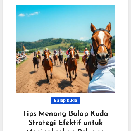
Balap Kuda
Tips Menang Balap Kuda
Strategi Efektif untuk