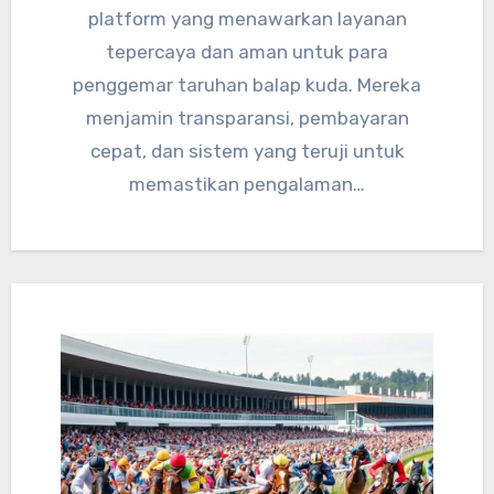
platform yang menawarkan layanan
tepercaya dan aman untuk para
penggemar taruhan balap kuda. Mereka
menjamin transparansi, pembayaran
cepat, dan sistem yang teruji untuk
memastikan pengalaman…