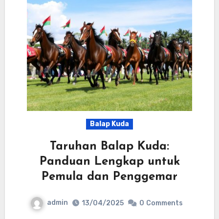
Balap Kuda
Taruhan Balap Kuda:
Panduan Lengkap untuk
Pemula dan Penggemar
admin
13/04/2025
0
Comments