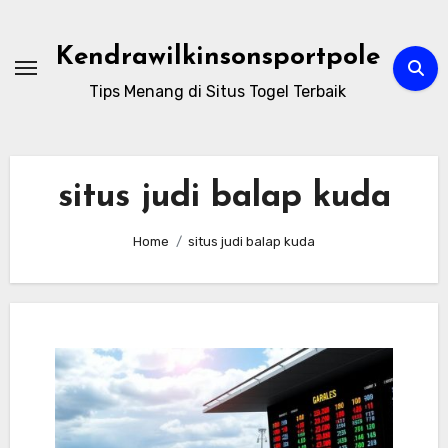
Skip
to
Kendrawilkinsonsportpole
content
Tips Menang di Situs Togel Terbaik
situs judi balap kuda
Home
situs judi balap kuda