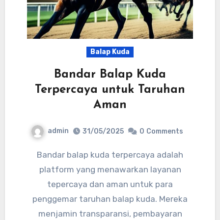
Balap Kuda
Bandar Balap Kuda
Terpercaya untuk Taruhan
Aman
admin
31/05/2025
0
Comments
Bandar balap kuda terpercaya adalah
platform yang menawarkan layanan
tepercaya dan aman untuk para
penggemar taruhan balap kuda. Mereka
menjamin transparansi, pembayaran