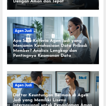
Dengan Aman dan Tepat
Agen Judi
Apa Saja Kriteria Agen Judi yang
Menjamin Kerahasiaan Data Pribadi
Member? Analisis Lengkap dan
Pentingnya Keamanan Data
Agen Judi
Daftar Keuntungan Bermain di Agen
Judi yang Memiliki Lisensi
Internasional untuk Pengalaman Aman