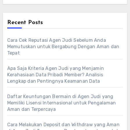
Recent Posts
Cara Cek Reputasi Agen Judi Sebelum Anda
Memutuskan untuk Bergabung Dengan Aman dan
Tepat
Apa Saja Kriteria Agen Judi yang Menjamin
Kerahasiaan Data Pribadi Member? Analisis
Lengkap dan Pentingnya Keamanan Data
Daftar Keuntungan Bermain di Agen Judi yang
Memiliki Lisensi Internasional untuk Pengalaman
Aman dan Terpercaya
Cara Melakukan Deposit dan Withdraw yang Aman