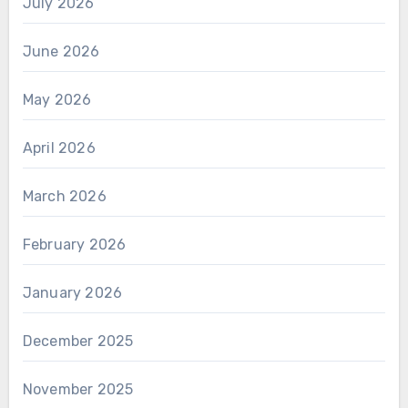
July 2026
June 2026
May 2026
April 2026
March 2026
February 2026
January 2026
December 2025
November 2025