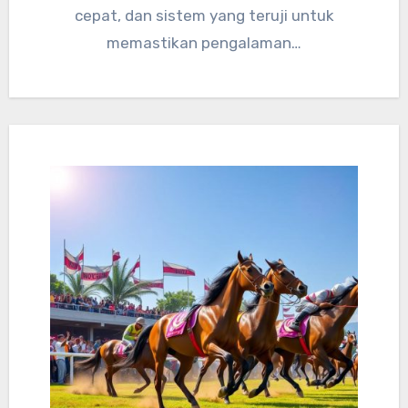
cepat, dan sistem yang teruji untuk
memastikan pengalaman…