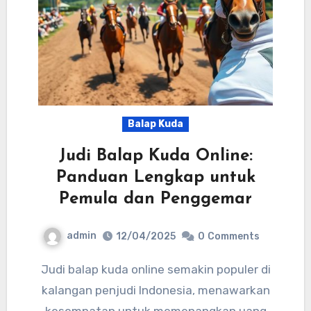
Balap Kuda
Judi Balap Kuda Online:
Panduan Lengkap untuk
Pemula dan Penggemar
admin
12/04/2025
0
Comments
Judi balap kuda online semakin populer di
kalangan penjudi Indonesia, menawarkan