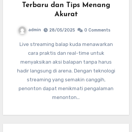
Terbaru dan Tips Menang
Akurat
admin
28/05/2025
0
Comments
Live streaming balap kuda menawarkan
cara praktis dan real-time untuk
menyaksikan aksi balapan tanpa harus
hadir langsung di arena. Dengan teknologi
streaming yang semakin canggih,
penonton dapat menikmati pengalaman
menonton…