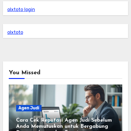
olxtoto login
olxtoto
You Missed
Agen Judi
Cara Cek Reputasi Agen Judi Sebelum
Anda Memutuskan untuk Bergabung