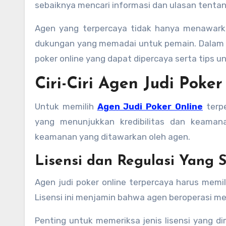
sebaiknya mencari informasi dan ulasan tenta
Agen yang terpercaya tidak hanya menawark
dukungan yang memadai untuk pemain. Dalam a
poker online yang dapat dipercaya serta tips
Ciri-Ciri Agen Judi Poke
Untuk memilih
Agen Judi Poker Online
terpe
yang menunjukkan kredibilitas dan keamanan
keamanan yang ditawarkan oleh agen.
Lisensi dan Regulasi Yang 
Agen judi poker online terpercaya harus memili
Lisensi ini menjamin bahwa agen beroperasi me
Penting untuk memeriksa jenis lisensi yang dim