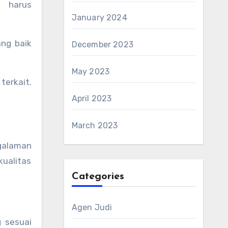
a harus
January 2024
ang baik
December 2023
May 2023
erkait.
April 2023
March 2023
galaman
ualitas
Categories
Agen Judi
g sesuai