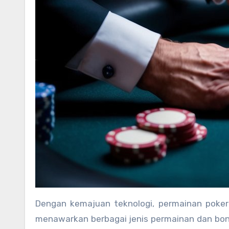
Dengan kemajuan teknologi, permainan poker 
menawarkan berbagai jenis permainan dan bon