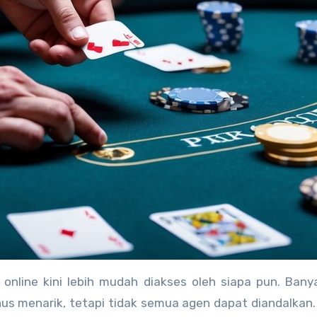
online kini lebih mudah diakses oleh siapa pun. Bany
us menarik, tetapi tidak semua agen dapat diandalkan