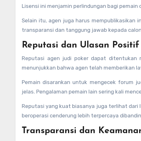
Lisensi ini menjamin perlindungan bagi pemain
Selain itu, agen juga harus mempublikasikan i
transparansi dan tanggung jawab kepada calo
Reputasi dan Ulasan Positif
Reputasi agen judi poker dapat ditentukan m
menunjukkan bahwa agen telah memberikan la
Pemain disarankan untuk mengecek forum ju
jelas. Pengalaman pemain lain sering kali menc
Reputasi yang kuat biasanya juga terlihat dari 
beroperasi cenderung lebih terpercaya dibandi
Transparansi dan Keamana