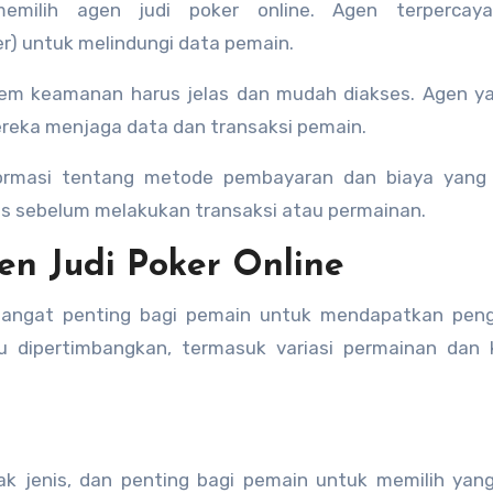
emilih agen judi poker online. Agen terpercay
) untuk melindungi data pemain.
stem keamanan harus jelas dan mudah diakses. Agen y
eka menjaga data dan transaksi pemain.
ormasi tentang metode pembayaran dan biaya yang t
s sebelum melakukan transaksi atau permainan.
n Judi Poker Online
 sangat penting bagi pemain untuk mendapatkan pen
u dipertimbangkan, termasuk variasi permainan dan k
ak jenis, dan penting bagi pemain untuk memilih yan