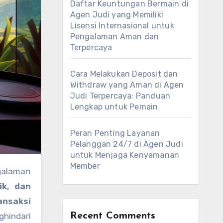
Daftar Keuntungan Bermain di
Agen Judi yang Memiliki
Lisensi Internasional untuk
Pengalaman Aman dan
Terpercaya
Cara Melakukan Deposit dan
Withdraw yang Aman di Agen
Judi Terpercaya: Panduan
Lengkap untuk Pemain
Peran Penting Layanan
Pelanggan 24/7 di Agen Judi
untuk Menjaga Kenyamanan
Member
ik, dan
ansaksi
hindari
Recent Comments