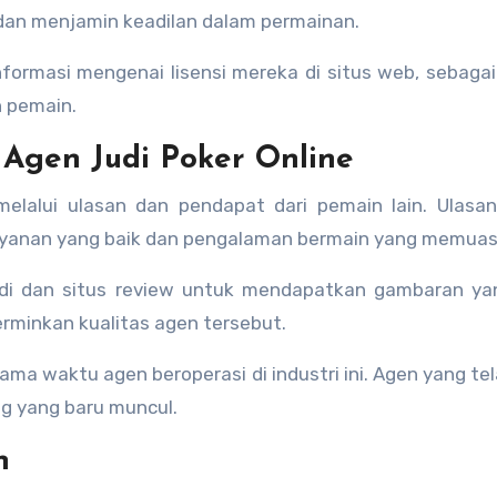
 dan menjamin keadilan dalam permainan.
nformasi mengenai lisensi mereka di situs web, sebaga
n pemain.
 Agen Judi Poker Online
elalui ulasan dan pendapat dari pemain lain. Ulasan
yanan yang baik dan pengalaman bermain yang memuas
di dan situs review untuk mendapatkan gambaran yan
erminkan kualitas agen tersebut.
lama waktu agen beroperasi di industri ini. Agen yang te
ng yang baru muncul.
n