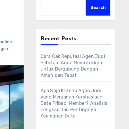
Search
Recent Posts
online
Agen
Cara Cek Reputasi Agen Judi
Sebelum Anda Memutuskan
untuk Bergabung Dengan
Aman dan Tepat
Apa Saja Kriteria Agen Judi
yang Menjamin Kerahasiaan
Data Pribadi Member? Analisis
Lengkap dan Pentingnya
Keamanan Data