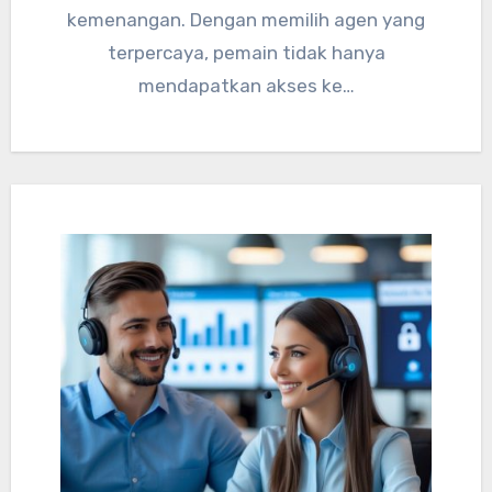
kemenangan. Dengan memilih agen yang
terpercaya, pemain tidak hanya
mendapatkan akses ke…