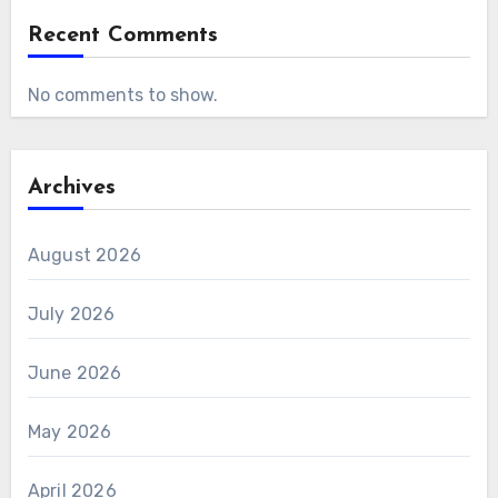
Recent Comments
No comments to show.
Archives
August 2026
July 2026
June 2026
May 2026
April 2026