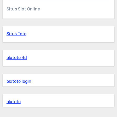
Situs Slot Online
Situs Toto
olxtoto 4d
olxtoto login
olxtoto