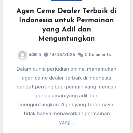
Agen Ceme Dealer Terbaik di
Indonesia untuk Permainan
yang Adil dan
Menguntungkan
admin
13/03/2026
0
Comments
Dalam dunia perjudian online, menemukan
agen ceme dealer terbaik di Indonesia
sangat penting bagi pemain yang mencari
pengalaman yang adil dan
menguntungkan. Agen yang terpercaya
tidak hanya menawarkan permainan
yang…