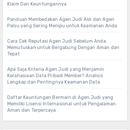
Klaim Dan Keuntungannya
Panduan Membedakan Agen Judi Asli dan Agen
Palsu yang Sering Menipu untuk Keamanan Anda
Cara Cek Reputasi Agen Judi Sebelum Anda
Memutuskan untuk Bergabung Dengan Aman dan
Tepat
Apa Saja Kriteria Agen Judi yang Menjamin
Kerahasiaan Data Pribadi Member? Analisis
Lengkap dan Pentingnya Keamanan Data
Daftar Keuntungan Bermain di Agen Judi yang
Memiliki Lisensi Internasional untuk Pengalaman
Aman dan Terpercaya