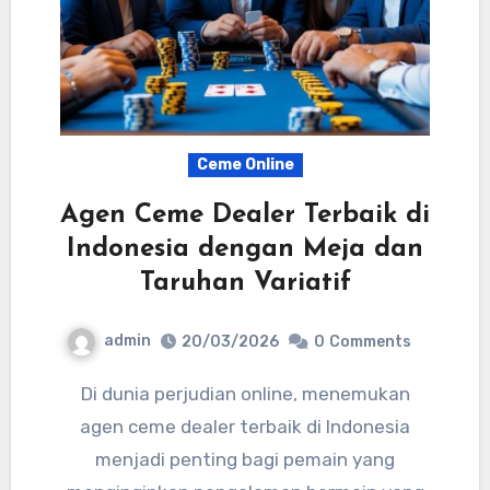
Ceme Online
Agen Ceme Dealer Terbaik di
Indonesia dengan Meja dan
Taruhan Variatif
admin
20/03/2026
0
Comments
Di dunia perjudian online, menemukan
agen ceme dealer terbaik di Indonesia
menjadi penting bagi pemain yang