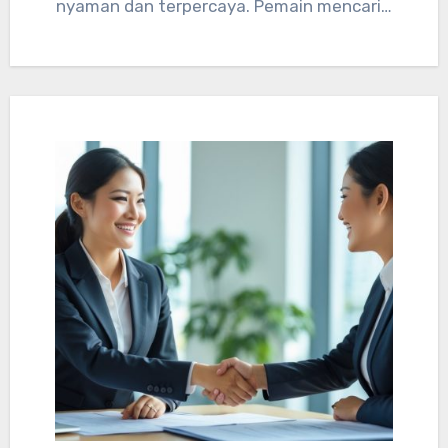
nyaman dan terpercaya. Pemain mencari…