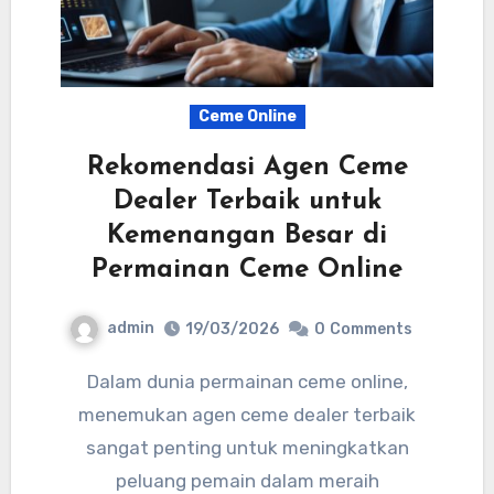
Ceme Online
Rekomendasi Agen Ceme
Dealer Terbaik untuk
Kemenangan Besar di
Permainan Ceme Online
admin
19/03/2026
0
Comments
Dalam dunia permainan ceme online,
menemukan agen ceme dealer terbaik
sangat penting untuk meningkatkan
peluang pemain dalam meraih