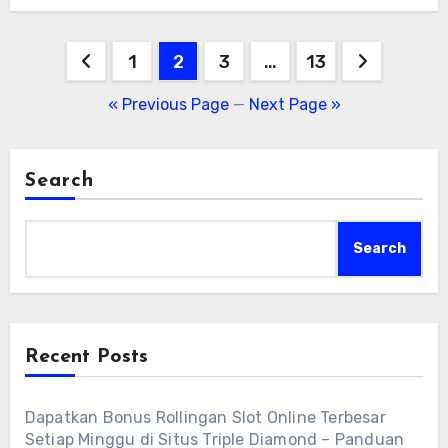
Posts
1
2
3
…
13
pagination
« Previous Page
—
Next Page »
Search
Search
Recent Posts
Dapatkan Bonus Rollingan Slot Online Terbesar
Setiap Minggu di Situs Triple Diamond – Panduan