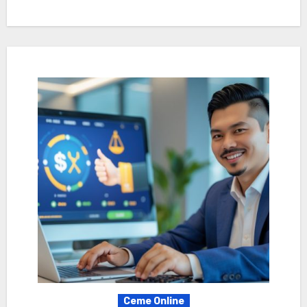
Ceme Online