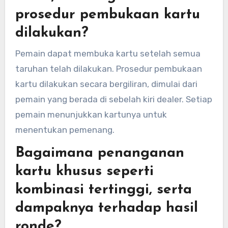
prosedur pembukaan kartu
dilakukan?
Pemain dapat membuka kartu setelah semua
taruhan telah dilakukan. Prosedur pembukaan
kartu dilakukan secara bergiliran, dimulai dari
pemain yang berada di sebelah kiri dealer. Setiap
pemain menunjukkan kartunya untuk
menentukan pemenang.
Bagaimana penanganan
kartu khusus seperti
kombinasi tertinggi, serta
dampaknya terhadap hasil
ronde?