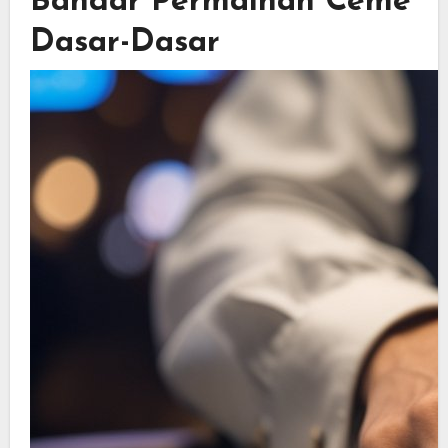
Bandar Permainan Ceme
Dasar-Dasar