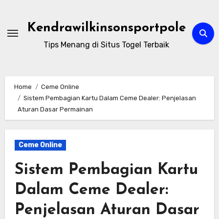
Skip
to
Kendrawilkinsonsportpole
content
Tips Menang di Situs Togel Terbaik
Home
Ceme Online
Sistem Pembagian Kartu Dalam Ceme Dealer: Penjelasan
Aturan Dasar Permainan
Ceme Online
Sistem Pembagian Kartu
Dalam Ceme Dealer:
Penjelasan Aturan Dasar