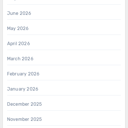
June 2026
May 2026
April 2026
March 2026
February 2026
January 2026
December 2025
November 2025