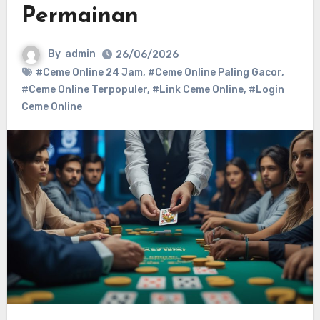
Permainan
By
admin
26/06/2026
#Ceme Online 24 Jam
,
#Ceme Online Paling Gacor
,
#Ceme Online Terpopuler
,
#Link Ceme Online
,
#Login
Ceme Online