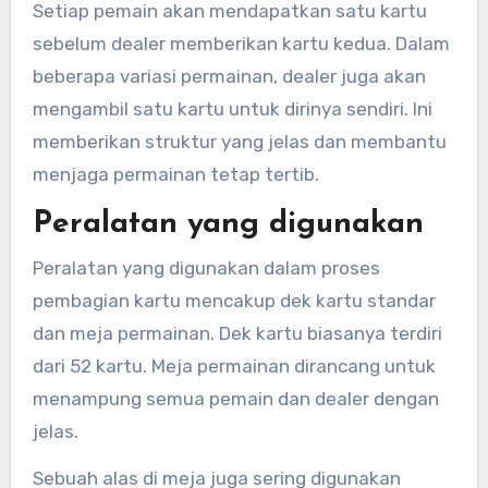
Setiap pemain akan mendapatkan satu kartu
sebelum dealer memberikan kartu kedua. Dalam
beberapa variasi permainan, dealer juga akan
mengambil satu kartu untuk dirinya sendiri. Ini
memberikan struktur yang jelas dan membantu
menjaga permainan tetap tertib.
Peralatan yang digunakan
Peralatan yang digunakan dalam proses
pembagian kartu mencakup dek kartu standar
dan meja permainan. Dek kartu biasanya terdiri
dari 52 kartu. Meja permainan dirancang untuk
menampung semua pemain dan dealer dengan
jelas.
Sebuah alas di meja juga sering digunakan