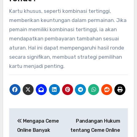
Kartu khusus, seperti kombinasi tertinggi,
memberikan keuntungan dalam permainan. Jika
pemain memiliki kombinasi tertinggi, ia akan
mendapatkan pembayaran tambahan sesuai
aturan. Hal ini dapat mempengaruhi hasil ronde
secara signifikan, membuat strategi pemilihan
kartu menjadi penting.
Post
Mengapa Ceme
Pandangan Hukum
navigation
Online Banyak
tentang Ceme Online