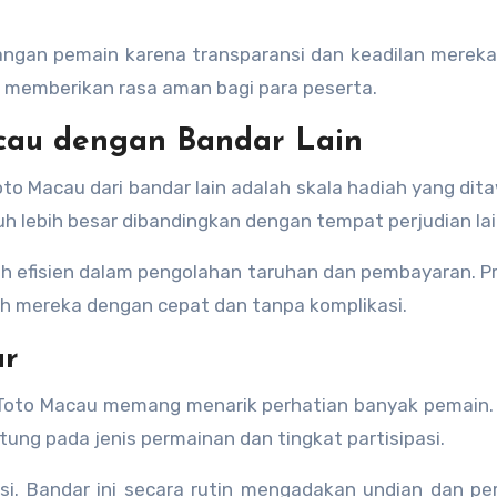
langan pemain karena transparansi dan keadilan mereka
a memberikan rasa aman bagi para peserta.
cau dengan Bandar Lain
o Macau dari bandar lain adalah skala hadiah yang dit
auh lebih besar dibandingkan dengan tempat perjudian la
bih efisien dalam pengolahan taruhan dan pembayaran. Pr
mereka dengan cepat dan tanpa komplikasi.
ar
 Toto Macau memang menarik perhatian banyak pemain.
ntung pada jenis permainan dan tingkat partisipasi.
ensi. Bandar ini secara rutin mengadakan undian dan p