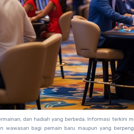
permainan, dan hadiah yang berbeda. Informasi terkini 
ikan wawasan bagi pemain baru maupun yang berpeng