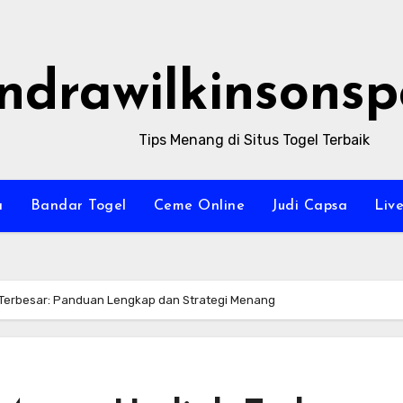
ndrawilkinsonsp
Tips Menang di Situs Togel Terbaik
a
Bandar Togel
Ceme Online
Judi Capsa
Liv
 Terbesar: Panduan Lengkap dan Strategi Menang