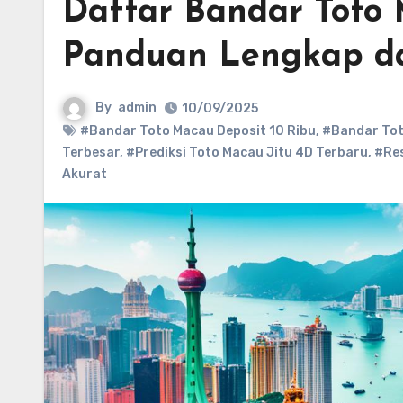
Daftar Bandar Toto 
Panduan Lengkap d
By
admin
10/09/2025
#Bandar Toto Macau Deposit 10 Ribu
,
#Bandar Tot
Terbesar
,
#Prediksi Toto Macau Jitu 4D Terbaru
,
#Res
Akurat