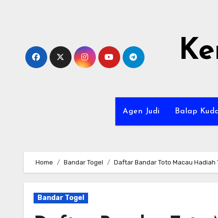
Skip
to
content
Ke
Agen Judi
Balap Kud
Home
Bandar Togel
Daftar Bandar Toto Macau Hadiah
Bandar Togel