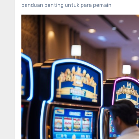
panduan penting untuk para pemain.