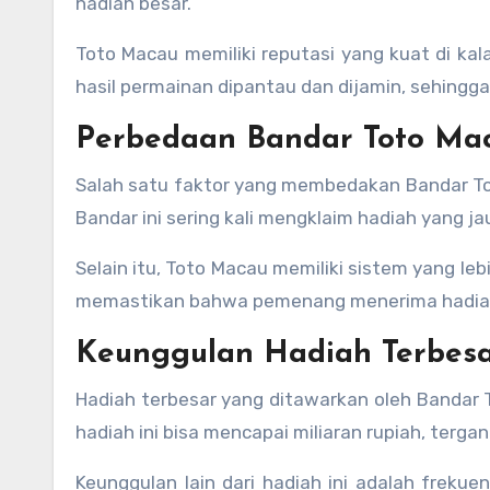
hadiah besar.
Toto Macau memiliki reputasi yang kuat di ka
hasil permainan dipantau dan dijamin, sehingg
Perbedaan Bandar Toto Ma
Salah satu faktor yang membedakan Bandar Tot
Bandar ini sering kali mengklaim hadiah yang j
Selain itu, Toto Macau memiliki sistem yang le
memastikan bahwa pemenang menerima hadiah 
Keunggulan Hadiah Terbes
Hadiah terbesar yang ditawarkan oleh Bandar
hadiah ini bisa mencapai miliaran rupiah, terga
Keunggulan lain dari hadiah ini adalah freku