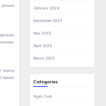
 proses
January 2024
December 2023
May 2023
putasi,
amanan,
April 2023
March 2023
 lisensi
at dalam
Categories
Agen Judi