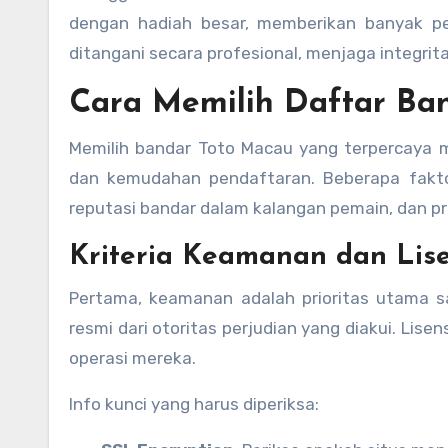
dengan hadiah besar, memberikan banyak pe
ditangani secara profesional, menjaga integrit
Cara Memilih Daftar Ba
Memilih bandar Toto Macau yang terpercaya 
dan kemudahan pendaftaran. Beberapa faktor
reputasi bandar dalam kalangan pemain, dan p
Kriteria Keamanan dan Lise
Pertama, keamanan adalah prioritas utama sa
resmi dari otoritas perjudian yang diakui. Li
operasi mereka.
Info kunci yang harus diperiksa: