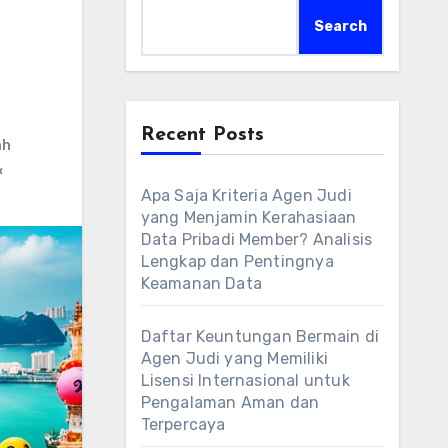
Search
Recent Posts
ah
&
Apa Saja Kriteria Agen Judi
yang Menjamin Kerahasiaan
Data Pribadi Member? Analisis
Lengkap dan Pentingnya
Keamanan Data
Daftar Keuntungan Bermain di
Agen Judi yang Memiliki
Lisensi Internasional untuk
Pengalaman Aman dan
Terpercaya