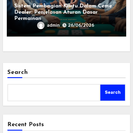
Sistem Pembagian Kartu Dalam Ceme
Dealer: Penjelasan Aturan Dasar
Permainan
admin
26/06/2026
Search
Search
Recent Posts