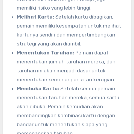
memiliki risiko yang lebih tinggi.
Melihat Kartu:
Setelah kartu dibagikan,
pemain memiliki kesempatan untuk melihat
kartunya sendiri dan mempertimbangkan
strategi yang akan diambil.
Menentukan Taruhan:
Pemain dapat
menentukan jumlah taruhan mereka, dan
taruhan ini akan menjadi dasar untuk
menentukan kemenangan atau kerugian.
Membuka Kartu:
Setelah semua pemain
menentukan taruhan mereka, semua kartu
akan dibuka. Pemain kemudian akan
membandingkan kombinasi kartu dengan
bandar untuk menentukan siapa yang
memenangkan taruhan.