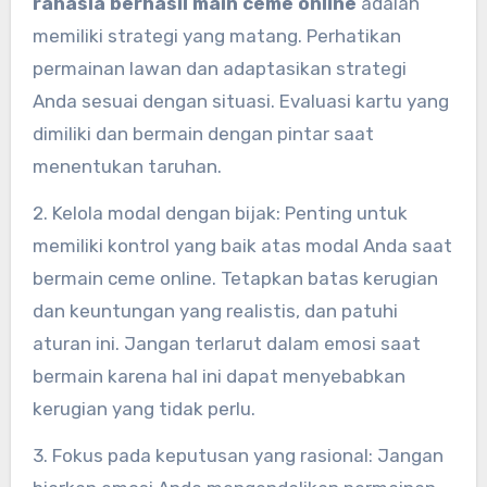
rahasia berhasil main ceme online
adalah
memiliki strategi yang matang. Perhatikan
permainan lawan dan adaptasikan strategi
Anda sesuai dengan situasi. Evaluasi kartu yang
dimiliki dan bermain dengan pintar saat
menentukan taruhan.
2. Kelola modal dengan bijak: Penting untuk
memiliki kontrol yang baik atas modal Anda saat
bermain ceme online. Tetapkan batas kerugian
dan keuntungan yang realistis, dan patuhi
aturan ini. Jangan terlarut dalam emosi saat
bermain karena hal ini dapat menyebabkan
kerugian yang tidak perlu.
3. Fokus pada keputusan yang rasional: Jangan