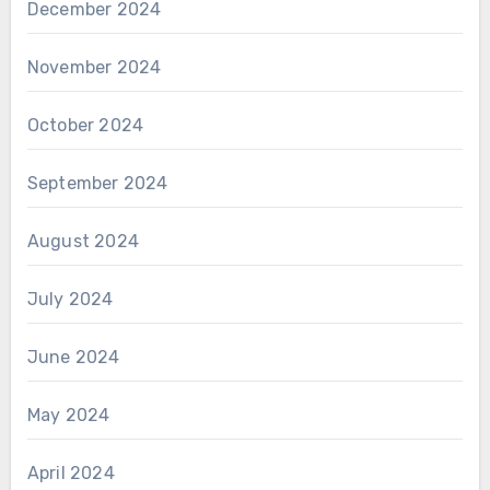
December 2024
November 2024
October 2024
September 2024
August 2024
July 2024
June 2024
May 2024
April 2024