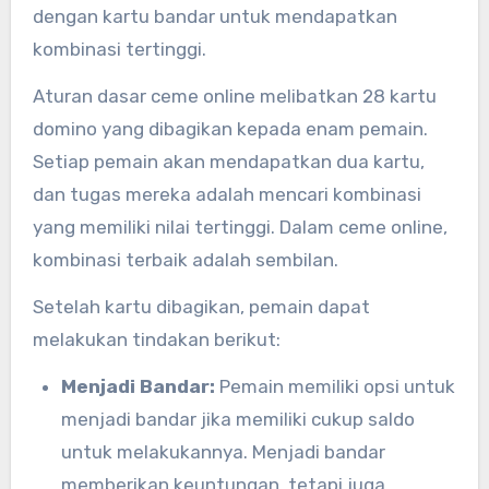
dengan kartu bandar untuk mendapatkan
kombinasi tertinggi.
Aturan dasar ceme online melibatkan 28 kartu
domino yang dibagikan kepada enam pemain.
Setiap pemain akan mendapatkan dua kartu,
dan tugas mereka adalah mencari kombinasi
yang memiliki nilai tertinggi. Dalam ceme online,
kombinasi terbaik adalah sembilan.
Setelah kartu dibagikan, pemain dapat
melakukan tindakan berikut:
Menjadi Bandar:
Pemain memiliki opsi untuk
menjadi bandar jika memiliki cukup saldo
untuk melakukannya. Menjadi bandar
memberikan keuntungan, tetapi juga