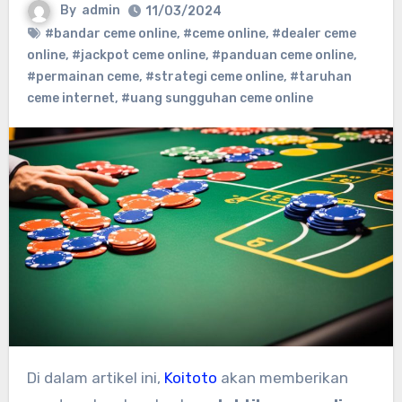
By
admin
11/03/2024
#bandar ceme online
,
#ceme online
,
#dealer ceme
online
,
#jackpot ceme online
,
#panduan ceme online
,
#permainan ceme
,
#strategi ceme online
,
#taruhan
ceme internet
,
#uang sungguhan ceme online
Di dalam artikel ini,
Koitoto
akan memberikan