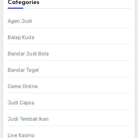
Categories
Agen Judi
Balap Kuda
Bandar Judi Bola
Bandar Togel
Ceme Online
Judi Capsa
Judi Tembak Ikan
Live Kasino