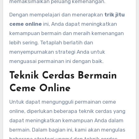
memaksimalkan peluang kemenangan.
Dengan mempelajari dan menerapkan
trik jitu
ceme online
ini, Anda dapat meningkatkan
kemampuan bermain dan meraih kemenangan
lebih sering. Tetaplah berlatih dan
menyempurnakan strategi Anda untuk
menguasai permainan ini dengan baik.
Teknik Cerdas Bermain
Ceme Online
Untuk dapat mengungguli permainan ceme
online, diperlukan beberapa teknik cerdas yang
dapat meningkatkan kemampuan Anda dalam
bermain. Dalam bagian ini, kami akan mengulas