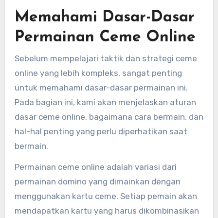
Memahami Dasar-Dasar
Permainan Ceme Online
Sebelum mempelajari taktik dan strategi ceme
online yang lebih kompleks, sangat penting
untuk memahami dasar-dasar permainan ini.
Pada bagian ini, kami akan menjelaskan aturan
dasar ceme online, bagaimana cara bermain, dan
hal-hal penting yang perlu diperhatikan saat
bermain.
Permainan ceme online adalah variasi dari
permainan domino yang dimainkan dengan
menggunakan kartu ceme. Setiap pemain akan
mendapatkan kartu yang harus dikombinasikan