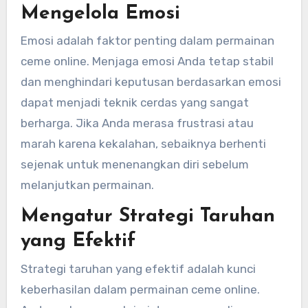
Mengelola Emosi
Emosi adalah faktor penting dalam permainan
ceme online. Menjaga emosi Anda tetap stabil
dan menghindari keputusan berdasarkan emosi
dapat menjadi teknik cerdas yang sangat
berharga. Jika Anda merasa frustrasi atau
marah karena kekalahan, sebaiknya berhenti
sejenak untuk menenangkan diri sebelum
melanjutkan permainan.
Mengatur Strategi Taruhan
yang Efektif
Strategi taruhan yang efektif adalah kunci
keberhasilan dalam permainan ceme online.