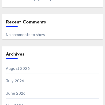
Recent Comments
No comments to show.
Archives
August 2026
July 2026
June 2026