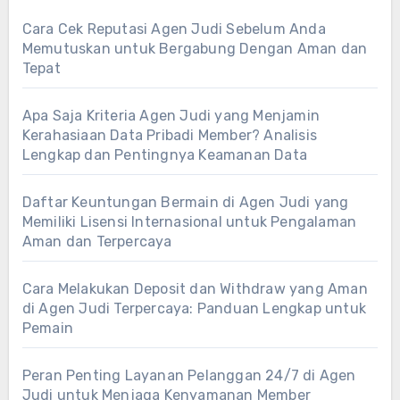
Cara Cek Reputasi Agen Judi Sebelum Anda
Memutuskan untuk Bergabung Dengan Aman dan
Tepat
Apa Saja Kriteria Agen Judi yang Menjamin
Kerahasiaan Data Pribadi Member? Analisis
Lengkap dan Pentingnya Keamanan Data
Daftar Keuntungan Bermain di Agen Judi yang
Memiliki Lisensi Internasional untuk Pengalaman
Aman dan Terpercaya
Cara Melakukan Deposit dan Withdraw yang Aman
di Agen Judi Terpercaya: Panduan Lengkap untuk
Pemain
Peran Penting Layanan Pelanggan 24/7 di Agen
Judi untuk Menjaga Kenyamanan Member