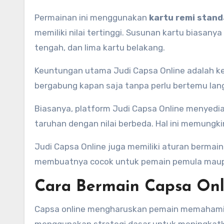
Permainan ini menggunakan
kartu remi stand
memiliki nilai tertinggi. Susunan kartu biasanya t
tengah, dan lima kartu belakang.
Keuntungan utama Judi Capsa Online adalah ke
bergabung kapan saja tanpa perlu bertemu la
Biasanya, platform Judi Capsa Online menyediak
taruhan dengan nilai berbeda. Hal ini memungk
Judi Capsa Online juga memiliki aturan bermain 
membuatnya cocok untuk pemain pemula maup
Cara Bermain Capsa Onl
Capsa online mengharuskan pemain memahami a
menggunakan strategi dasar untuk meningkatk