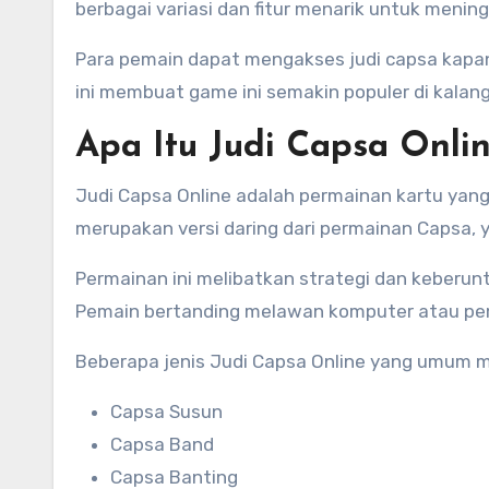
berbagai variasi dan fitur menarik untuk meni
Para pemain dapat mengakses judi capsa kapan
ini membuat game ini semakin populer di kalang
Apa Itu Judi Capsa Onli
Judi Capsa Online adalah permainan kartu yang d
merupakan versi daring dari permainan Capsa, y
Permainan ini melibatkan strategi dan keberun
Pemain bertanding melawan komputer atau pema
Beberapa jenis Judi Capsa Online yang umum me
Capsa Susun
Capsa Band
Capsa Banting