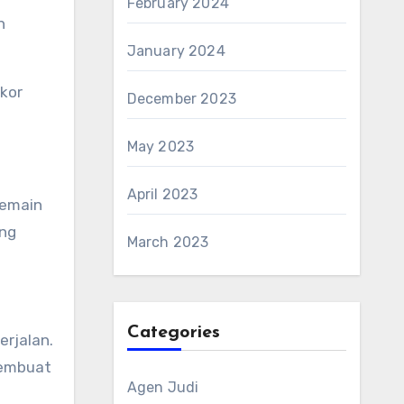
February 2024
n
January 2024
kor
December 2023
May 2023
April 2023
Pemain
ang
March 2023
Categories
rjalan.
membuat
Agen Judi