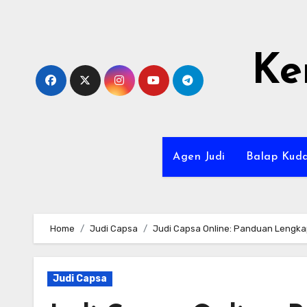
Skip
to
content
Ke
Agen Judi
Balap Kud
Home
Judi Capsa
Judi Capsa Online: Panduan Lengkap
Judi Capsa