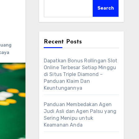
Search
Recent Posts
 uang
rcaya
Dapatkan Bonus Rollingan Slot
Online Terbesar Setiap Minggu
di Situs Triple Diamond –
Panduan Klaim Dan
Keuntungannya
Panduan Membedakan Agen
Judi Asli dan Agen Palsu yang
Sering Menipu untuk
Keamanan Anda