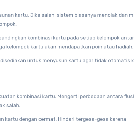
unan kartu. Jika salah, sistem biasanya menolak dan 
lompok.
bandingkan kombinasi kartu pada setiap kelompok antar
ga kelompok kartu akan mendapatkan poin atau hadiah.
isediakan untuk menyusun kartu agar tidak otomatis k
uatan kombinasi kartu. Mengerti perbedaan antara flus
ak salah.
 kartu dengan cermat. Hindari tergesa-gesa karena