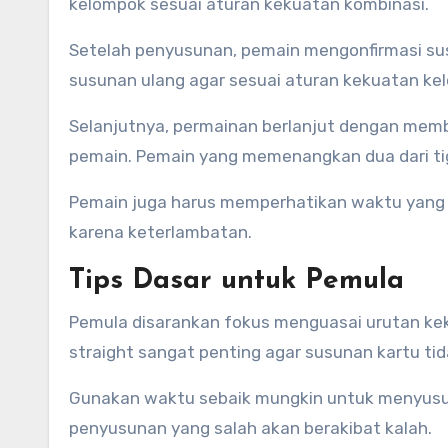
kelompok sesuai aturan kekuatan kombinasi.
Setelah penyusunan, pemain mengonfirmasi sus
susunan ulang agar sesuai aturan kekuatan ke
Selanjutnya, permainan berlanjut dengan mem
pemain. Pemain yang memenangkan dua dari ti
Pemain juga harus memperhatikan waktu yang d
karena keterlambatan.
Tips Dasar untuk Pemula
Pemula disarankan fokus menguasai urutan kek
straight sangat penting agar susunan kartu tid
Gunakan waktu sebaik mungkin untuk menyusun
penyusunan yang salah akan berakibat kalah.