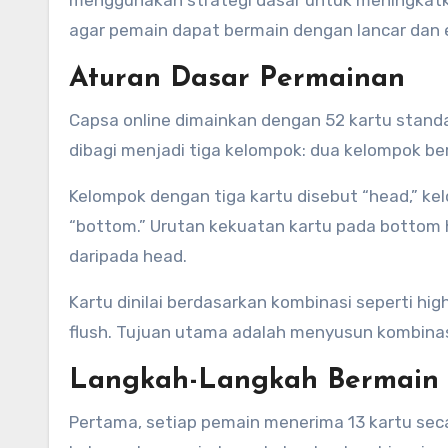
agar pemain dapat bermain dengan lancar dan e
Aturan Dasar Permainan
Capsa online dimainkan dengan 52 kartu standa
dibagi menjadi tiga kelompok: dua kelompok beri
Kelompok dengan tiga kartu disebut “head,” kel
“bottom.” Urutan kekuatan kartu pada bottom h
daripada head.
Kartu dinilai berdasarkan kombinasi seperti high c
flush. Tujuan utama adalah menyusun kombinas
Langkah-Langkah Bermain
Pertama, setiap pemain menerima 13 kartu sec