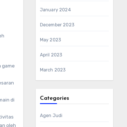
January 2024
December 2023
eh
May 2023
April 2023
an game
March 2023
esaran
Categories
main di
Agen Judi
ivitas
an oleh