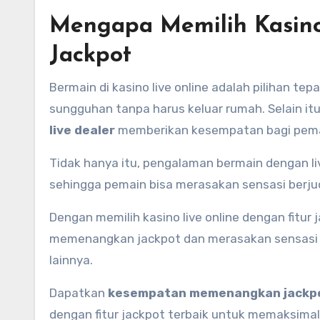
Mengapa Memilih Kasino
Jackpot
Bermain di kasino live online adalah pilihan te
sungguhan tanpa harus keluar rumah. Selain it
live dealer
memberikan kesempatan bagi pemai
Tidak hanya itu, pengalaman bermain dengan l
sehingga pemain bisa merasakan sensasi berjud
Dengan memilih kasino live online dengan fitur
memenangkan jackpot dan merasakan sensasi ber
lainnya.
Dapatkan
kesempatan memenangkan jackp
dengan fitur jackpot terbaik untuk memaksim