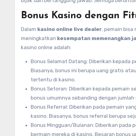
bijak dan bertanggung jawab. Semoga beruntun
Bonus Kasino dengan Fit
Dalam
kasino online live dealer
, pemain bisa
meningkatkan
kesempatan memenangkan j
kasino online adalah:
Bonus Selamat Datang: Diberikan kepada pe
Biasanya, bonus ini berupa uang gratis a
tertentu di kasino.
Bonus Setoran: Diberikan kepada pemain se
bonus umumnya sebanding dengan jumlah 
Bonus Referral: Diberikan pada pemain yan
kasino. Biasanya, bonus referral berupa se
Bonus Mingguan/Bulanan: Diberikan pada pe
bermain mereka di kasino. Besaran bonus 