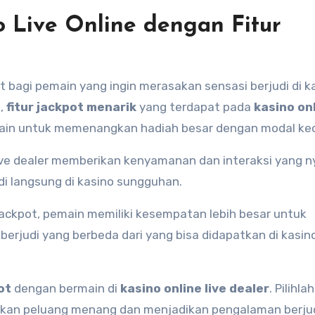
 Live Online dengan Fitur
pat bagi pemain yang ingin merasakan sensasi berjudi di k
u,
fitur jackpot menarik
yang terdapat pada
kasino on
n untuk memenangkan hadiah besar dengan modal keci
ive dealer memberikan kenyamanan dan interaksi yang n
i langsung di kasino sungguhan.
 jackpot, pemain memiliki kesempatan lebih besar untuk
judi yang berbeda dari yang bisa didapatkan di kasino
ot
dengan bermain di
kasino online live dealer
. Pilihla
alkan peluang menang dan menjadikan pengalaman berju