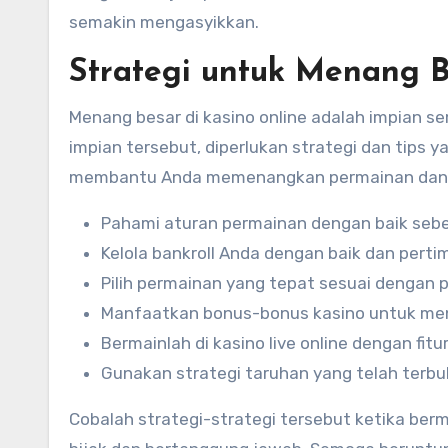
semakin mengasyikkan.
Strategi untuk Menang B
Menang besar di kasino online adalah impian 
impian tersebut, diperlukan strategi dan tips 
membantu Anda memenangkan permainan dan m
Pahami aturan permainan dengan baik seb
Kelola bankroll Anda dengan baik dan per
Pilih permainan yang tepat sesuai dengan
Manfaatkan bonus-bonus kasino untuk men
Bermainlah di kasino live online dengan fi
Gunakan strategi taruhan yang telah terbukti
Cobalah strategi-strategi tersebut ketika berm