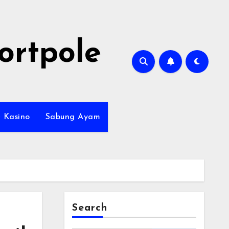
ortpole
e Kasino
Sabung Ayam
Search