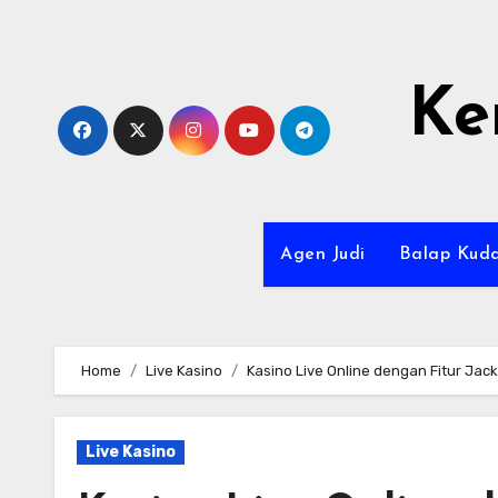
Skip
to
content
Ke
Agen Judi
Balap Kud
Home
Live Kasino
Kasino Live Online dengan Fitur Jack
Live Kasino