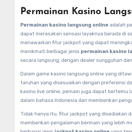
Permainan Kasino Langs
Permainan kasino langsung online
adalah pe
dapat merasakan sensasi layaknya berada di seb
menawarkan fitur jackpot yang dapat meningk
menikmati berbagai jenis
permainan kasino l
secara langsung, dengan dealer sungguhan dan
Dalam game kasino langsung online yang dita
taruhan yang disesuaikan dengan preferensi 
kasino live online, pemain juga dapat bertemu
dalam bahasa Indonesia dan memberikan penga
Tidak hanya itu, fitur jackpot yang disediakan
memberikan pengalaman bermain yang lebih m
berbagai jenis
jackpot kasino online
yang ters