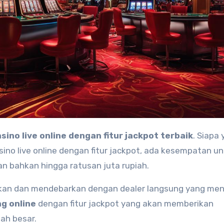
sino live online dengan fitur jackpot terbaik
. Siapa
ino live online dengan fitur jackpot, ada kesempatan u
n bahkan hingga ratusan juta rupiah.
an dan mendebarkan dengan dealer langsung yang mena
g online
dengan fitur jackpot yang akan memberikan
ah besar.