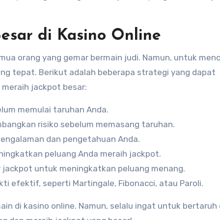
esar di Kasino Online
semua orang yang gemar bermain judi. Namun, untuk men
yang tepat. Berikut adalah beberapa strategi yang dapat
eraih jackpot besar:
elum memulai taruhan Anda.
timbangkan risiko sebelum memasang taruhan.
 pengalaman dan pengetahuan Anda.
ingkatkan peluang Anda meraih jackpot.
tur jackpot untuk meningkatkan peluang menang.
 efektif, seperti Martingale, Fibonacci, atau Paroli.
ain di kasino online. Namun, selalu ingat untuk bertaru