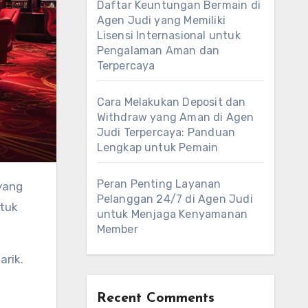
Daftar Keuntungan Bermain di
Agen Judi yang Memiliki
Lisensi Internasional untuk
Pengalaman Aman dan
Terpercaya
Cara Melakukan Deposit dan
Withdraw yang Aman di Agen
Judi Terpercaya: Panduan
Lengkap untuk Pemain
Peran Penting Layanan
 yang
Pelanggan 24/7 di Agen Judi
ntuk
untuk Menjaga Kenyamanan
Member
rik.
Recent Comments