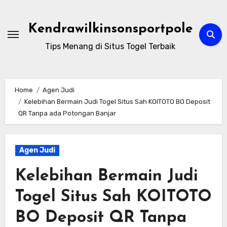
Skip
to
Kendrawilkinsonsportpole
content
Tips Menang di Situs Togel Terbaik
Home
Agen Judi
Kelebihan Bermain Judi Togel Situs Sah KOITOTO BO Deposit
QR Tanpa ada Potongan Banjar
Agen Judi
Kelebihan Bermain Judi
Togel Situs Sah KOITOTO
BO Deposit QR Tanpa