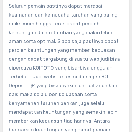
Seluruh pemain pastinya dapat merasai
keamanan dan kemudaha taruhan yang paling
maksimum hingga terus dapat peroleh
kelapangan dalam taruhan yang makin lebih
aman serta optimal. Siapa saja pastinya dapat
peroleh keuntungan yang memberi kepuasan
dengan dapat tergabung di suatu web judi bisa
dipercaya KOITOTO yang bisa-bisa unggulan
terhebat. Jadi website resmi dan agen BO
Deposit QR yang bisa diyakini dan dihandalkan
baik maka selalu beri keluasaan serta
kenyamanan taruhan bahkan juga selalu
mendapatkan keuntungan yang semakin lebih
memberikan kepuasan tiap harinya. Antara
bermacam keuntungan yang dapat pemain