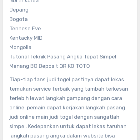
North Korea
Jepang
Bogota
Tennese Eve
Kentacky MID
Mongolia
Tutorial Teknik Pasang Angka Tepat Simpel
Menang BO Deposit QR KOITOTO
Tiap-tiap fans judi togel pastinya dapat lekas
temukan service terbaik yang tambah terkesan
terlebih lewat langkah gampang dengan cara
online. pemain dapat kerjakan langkah pasang
judi online main judi togel dengan sangatlah
simpel. Kedepankan untuk dapat lekas taruhan
langkah pasang angka dalam website bisa