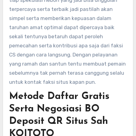
terpercaya serta terbaik jadi pastilah akan
simpel serta memberikan kepuasan dalam
taruhan amat optimal dapat dipercaya baik
sekali tentunya betaruh dapat peroleh
pemecahan serta kontribusi apa saja dari faksi
CS dengan cara langsung. Dengan pelayanan
yang ramah dan santun tentu membuat pemain
sebelumnya tak pernah terasa canggung selalu
untuk kontak faksi situs kapan pun.
Metode Daftar Gratis
Serta Negosiasi BO
Deposit QR Situs Sah
KOITOTO