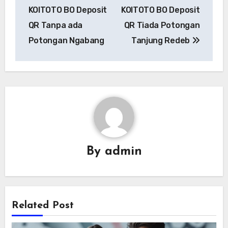
KOITOTO BO Deposit
KOITOTO BO Deposit
QR Tanpa ada
QR Tiada Potongan
Potongan Ngabang
Tanjung Redeb
By
admin
Related Post