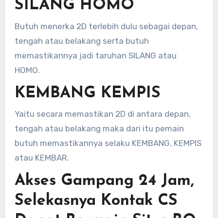
SILANG HOMO
Butuh menerka 2D terlebih dulu sebagai depan,
tengah atau belakang serta butuh
memastikannya jadi taruhan SILANG atau
HOMO.
KEMBANG KEMPIS
Yaitu secara memastikan 2D di antara depan,
tengah atau belakang maka dari itu pemain
butuh memastikannya selaku KEMBANG, KEMPIS
atau KEMBAR.
Akses Gampang 24 Jam,
Selekasnya Kontak CS