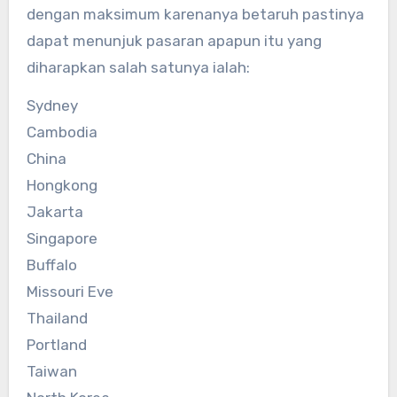
dengan maksimum karenanya betaruh pastinya
dapat menunjuk pasaran apapun itu yang
diharapkan salah satunya ialah:
Sydney
Cambodia
China
Hongkong
Jakarta
Singapore
Buffalo
Missouri Eve
Thailand
Portland
Taiwan