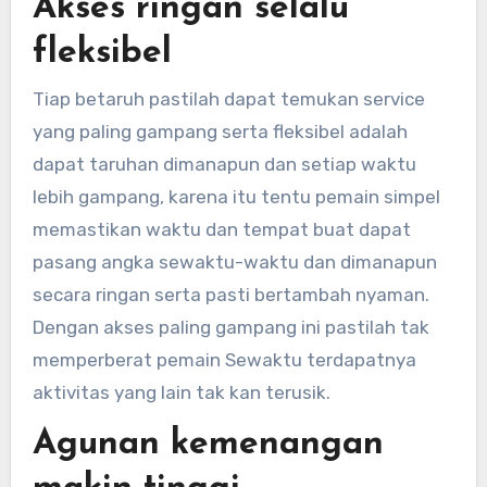
Akses ringan selalu
fleksibel
Tiap betaruh pastilah dapat temukan service
yang paling gampang serta fleksibel adalah
dapat taruhan dimanapun dan setiap waktu
lebih gampang, karena itu tentu pemain simpel
memastikan waktu dan tempat buat dapat
pasang angka sewaktu-waktu dan dimanapun
secara ringan serta pasti bertambah nyaman.
Dengan akses paling gampang ini pastilah tak
memperberat pemain Sewaktu terdapatnya
aktivitas yang lain tak kan terusik.
Agunan kemenangan