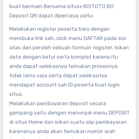
buat bermain Bersama situss KOITOTO BO
Deposit QR dapat dipercaya yaitu:
Melakukan register peserta baru dengan
membuka link sah, click menu DAFTAR pada sisi
atas dan peroleh sebuah formulir register. Isikan
data dengan betul serta komplet karena itu
anda dapat selekasnya temukan prosesnya
tidak lama saja serta dapat selekasnya
mendapat account sah ID peserta buat login
situs.
Melakukan pembayaran deposit secara
gampang yaitu dengan menunjuk menu DEPOSIT
di situs Home dan isikan suatu slip pembayaran
karenanya anda akan temukan nomor arah