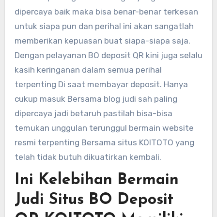
dipercaya baik maka bisa benar-benar terkesan
untuk siapa pun dan perihal ini akan sangatlah
memberikan kepuasan buat siapa-siapa saja.
Dengan pelayanan BO deposit QR kini juga selalu
kasih keringanan dalam semua perihal
terpenting Di saat membayar deposit. Hanya
cukup masuk Bersama blog judi sah paling
dipercaya jadi betaruh pastilah bisa-bisa
temukan unggulan terunggul bermain website
resmi terpenting Bersama situs KOITOTO yang
telah tidak butuh dikuatirkan kembali.
Ini Kelebihan Bermain
Judi Situs BO Deposit