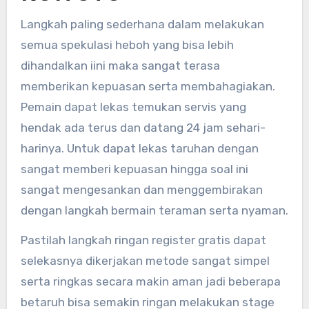
Langkah paling sederhana dalam melakukan
semua spekulasi heboh yang bisa lebih
dihandalkan iini maka sangat terasa
memberikan kepuasan serta membahagiakan.
Pemain dapat lekas temukan servis yang
hendak ada terus dan datang 24 jam sehari-
harinya. Untuk dapat lekas taruhan dengan
sangat memberi kepuasan hingga soal ini
sangat mengesankan dan menggembirakan
dengan langkah bermain teraman serta nyaman.
Pastilah langkah ringan register gratis dapat
selekasnya dikerjakan metode sangat simpel
serta ringkas secara makin aman jadi beberapa
betaruh bisa semakin ringan melakukan stage