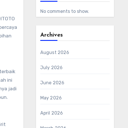
No comments to show.
KOITOTO
ipercaya
Archives
bihan
August 2026
July 2026
terbaik
ah ini
June 2026
nya jadi
pun.
May 2026
April 2026
rit