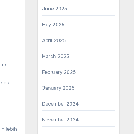
June 2025
May 2025
April 2025
March 2025
dan
February 2025
t
kses
January 2025
December 2024
November 2024
n lebih