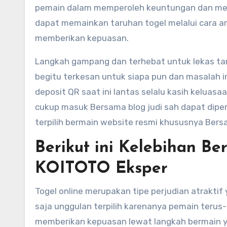
pemain dalam memperoleh keuntungan dan mena
dapat memainkan taruhan togel melalui cara 
memberikan kepuasan.
Langkah gampang dan terhebat untuk lekas ta
begitu terkesan untuk siapa pun dan masalah i
deposit QR saat ini lantas selalu kasih kelu
cukup masuk Bersama blog judi sah dapat diper
terpilih bermain website resmi khususnya Bers
Berikut ini Kelebihan B
KOITOTO Eksper
Togel online merupakan tipe perjudian atraktif 
saja unggulan terpilih karenanya pemain terus
memberikan kepuasan lewat langkah bermain y