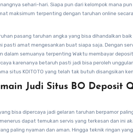
ngnya sehari-hari. Siapa pun dari kelompok mana pun 
amat maksimum terpenting dengan taruhan online secar
ruhan pasang taruhan angka yang bisa dihandalkan bai
ni pasti amat mengesankan buat siapa saja. Dengan ser
asaan dalam semuanya terpenting Waktu membayar deposit
caya karenanya betaruh pasti jadi bisa peroleh unggula
ama situs KOITOTO yang telah tak butuh disangsikan kem
ermain Judi Situs BO Deposit 
yang bisa dipercaya jadi gelaran taruhan berpamor palin
-menerus dapat temukan servis yang terkesan dan ini a
ang paling nyaman dan aman. Hingga teknik ringan yang