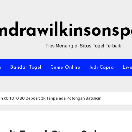
ndrawilkinsonsp
Tips Menang di Situs Togel Terbaik
a
Bandar Togel
Ceme Online
Judi Capsa
Liv
Sah KOITOTO BO Deposit QR Tanpa ada Potongan Batulicin