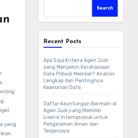
Search
an
Recent Posts
Apa Saja Kriteria Agen Judi
yang Menjamin Kerahasiaan
Data Pribadi Member? Analisis
Lengkap dan Pentingnya
a
Keamanan Data
enting
ng
Daftar Keuntungan Bermain di
gel.
Agen Judi yang Memiliki
Lisensi Internasional untuk
ya yang
Pengalaman Aman dan
Terpercaya
ankan