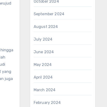
October 2024
 wujud
September 2024
August 2024
July 2024
 hingga
June 2024
lah
udi
May 2024
R yang
April 2024
an juga
March 2024
February 2024