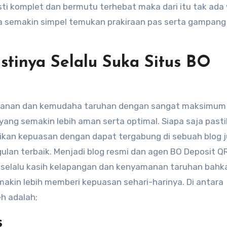
 pasti komplet dan bermutu terhebat maka dari itu tak ada
a semakin simpel temukan prakiraan pas serta gampang
tinya Selalu Suka Situs BO
amanan dan kemudaha taruhan dengan sangat maksimum
yang semakin lebih aman serta optimal. Siapa saja pasti
kan kepuasan dengan dapat tergabung di sebuah blog j
lan terbaik. Menjadi blog resmi dan agen BO Deposit Q
a selalu kasih kelapangan dan kenyamanan taruhan bahk
kin lebih memberi kepuasan sehari-harinya. Di antara
h adalah;
s