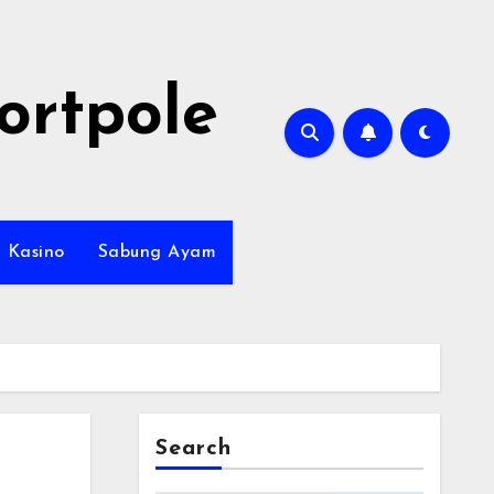
ortpole
e Kasino
Sabung Ayam
Search