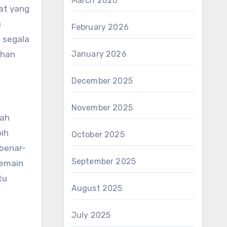
March 2026
rat yang
u
February 2026
 segala
uhan
January 2026
December 2025
November 2025
dah
bih
October 2025
 benar-
September 2025
pemain
tu
August 2025
July 2025