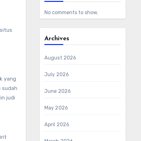
No comments to show.
situs
Archives
n
August 2026
July 2026
ik yang
i sudah
June 2026
n judi
May 2026
April 2026
rit