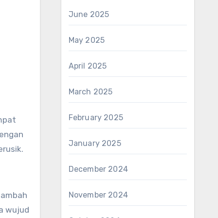
June 2025
May 2025
April 2025
March 2025
February 2025
mpat
Dengan
January 2025
rusik.
December 2024
 tambah
November 2024
da wujud