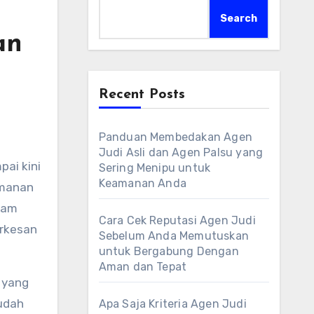
Search
an
Recent Posts
Panduan Membedakan Agen
Judi Asli dan Agen Palsu yang
Sering Menipu untuk
Keamanan Anda
amanan
lam
Cara Cek Reputasi Agen Judi
erkesan
Sebelum Anda Memutuskan
untuk Bergabung Dengan
Aman dan Tepat
 yang
udah
Apa Saja Kriteria Agen Judi