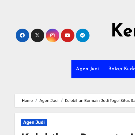
Skip
to
content
Ke
Agen Judi
Balap Kud
Home
Agen Judi
Kelebihan Bermain Judi Togel Situs 
Agen Judi