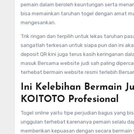
pemain dalam beroleh keuntungan serta menang
bisa memainkan taruhan togel dengan amat m
mengesankan.
Trik ringan dan terpilih untuk lekas taruhan p
sangatlah terkesan untuk siapa pun dan ini ak
deposit QR kini juga terus kasih keringanan 
masuk Bersama website judi sah paling dipercay
terhebat bermain website resmi terlebih Bersa
Ini Kelebihan Bermain J
KOITOTO Profesional
Togel online yaitu tipe perjudian bagus yang bi
unggulan terhebat karenanya pemain selalu dapa
memberikan kepuasan dengan secara bermain y