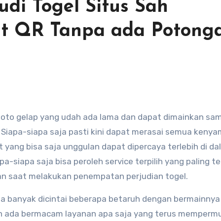
di Togel Situs Sah
t QR Tanpa ada Potong
 Siapa-siapa saja pasti kini dapat merasai semua keny
yang bisa saja unggulan dapat dipercaya terlebih di da
siapa saja bisa peroleh service terpilih yang paling t
ngan saat melakukan penempatan perjudian togel.
a banyak dicintai beberapa betaruh dengan bermainnya
udah ada bermacam layanan apa saja yang terus memperm