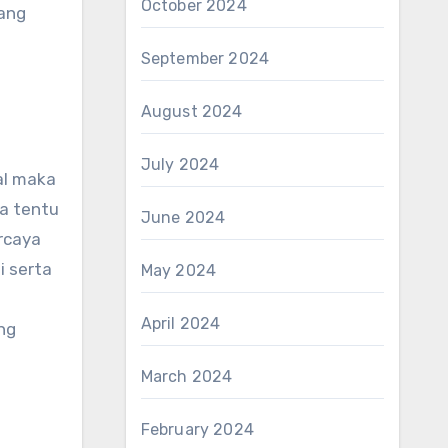
October 2024
ang
September 2024
August 2024
July 2024
al maka
a tentu
June 2024
rcaya
i serta
May 2024
April 2024
ng
March 2024
February 2024