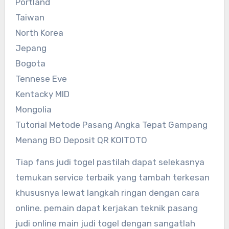
Portland
Taiwan
North Korea
Jepang
Bogota
Tennese Eve
Kentacky MID
Mongolia
Tutorial Metode Pasang Angka Tepat Gampang
Menang BO Deposit QR KOITOTO
Tiap fans judi togel pastilah dapat selekasnya
temukan service terbaik yang tambah terkesan
khususnya lewat langkah ringan dengan cara
online. pemain dapat kerjakan teknik pasang
judi online main judi togel dengan sangatlah