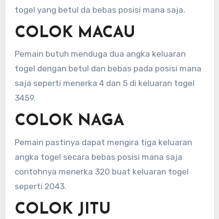
togel yang betul da bebas posisi mana saja.
COLOK MACAU
Pemain butuh menduga dua angka keluaran
togel dengan betul dan bebas pada posisi mana
saja seperti menerka 4 dan 5 di keluaran togel
3459.
COLOK NAGA
Pemain pastinya dapat mengira tiga keluaran
angka togel secara bebas posisi mana saja
contohnya menerka 320 buat keluaran togel
seperti 2043.
COLOK JITU