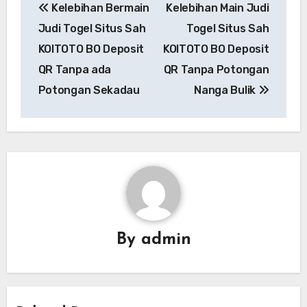
Kelebihan Bermain
Kelebihan Main Judi
navigation
Judi Togel Situs Sah
Togel Situs Sah
KOITOTO BO Deposit
KOITOTO BO Deposit
QR Tanpa ada
QR Tanpa Potongan
Potongan Sekadau
Nanga Bulik
By
admin