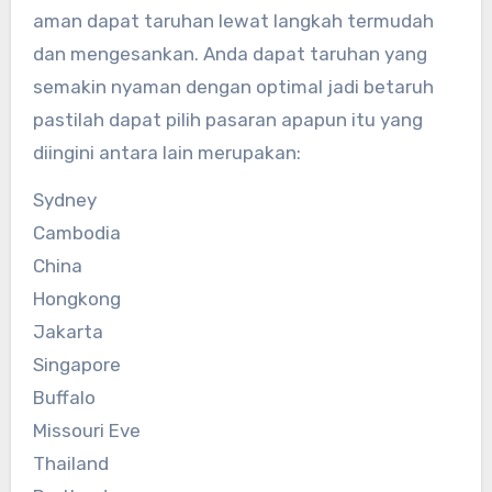
aman dapat taruhan lewat langkah termudah
dan mengesankan. Anda dapat taruhan yang
semakin nyaman dengan optimal jadi betaruh
pastilah dapat pilih pasaran apapun itu yang
diingini antara lain merupakan:
Sydney
Cambodia
China
Hongkong
Jakarta
Singapore
Buffalo
Missouri Eve
Thailand