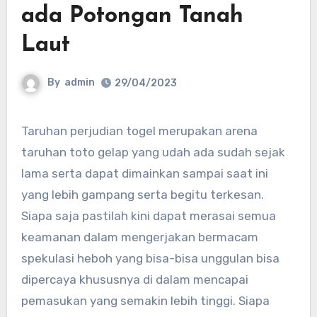
ada Potongan Tanah
Laut
By
admin
29/04/2023
Taruhan perjudian togel merupakan arena
taruhan toto gelap yang udah ada sudah sejak
lama serta dapat dimainkan sampai saat ini
yang lebih gampang serta begitu terkesan.
Siapa saja pastilah kini dapat merasai semua
keamanan dalam mengerjakan bermacam
spekulasi heboh yang bisa-bisa unggulan bisa
dipercaya khususnya di dalam mencapai
pemasukan yang semakin lebih tinggi. Siapa