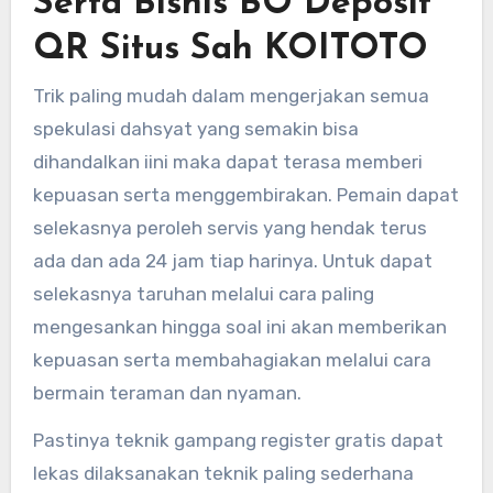
Serta Bisnis BO Deposit
QR Situs Sah KOITOTO
Trik paling mudah dalam mengerjakan semua
spekulasi dahsyat yang semakin bisa
dihandalkan iini maka dapat terasa memberi
kepuasan serta menggembirakan. Pemain dapat
selekasnya peroleh servis yang hendak terus
ada dan ada 24 jam tiap harinya. Untuk dapat
selekasnya taruhan melalui cara paling
mengesankan hingga soal ini akan memberikan
kepuasan serta membahagiakan melalui cara
bermain teraman dan nyaman.
Pastinya teknik gampang register gratis dapat
lekas dilaksanakan teknik paling sederhana