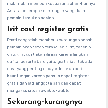
makin lebih memberi kepuasan sehari-harinya.
Antara beberapa keuntungan yang dapat
pemain temukan adalah;
Irit cost register gratis
Pasti sangatlah memberi keuntungan sebab
pemain akan tetap terasa lebih irit, terlebih
untuk irit cost akan dirasa karena langkah
daftar peserta baru yaitu gratis jadi tak ada
cost yang penting dibayar. Ini akan beri
keuntungan karena pemula dapat register
gratis dan jadi anggota sah dan dapat
mengakss situs sewaktu-waktu.
Sekurang-kurangnya