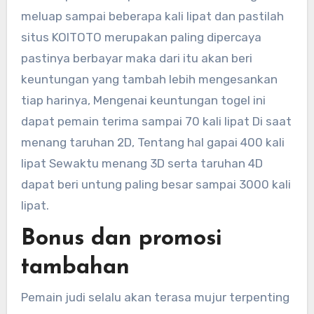
meluap sampai beberapa kali lipat dan pastilah
situs KOITOTO merupakan paling dipercaya
pastinya berbayar maka dari itu akan beri
keuntungan yang tambah lebih mengesankan
tiap harinya, Mengenai keuntungan togel ini
dapat pemain terima sampai 70 kali lipat Di saat
menang taruhan 2D, Tentang hal gapai 400 kali
lipat Sewaktu menang 3D serta taruhan 4D
dapat beri untung paling besar sampai 3000 kali
lipat.
Bonus dan promosi
tambahan
Pemain judi selalu akan terasa mujur terpenting