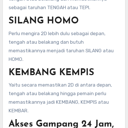
sebagai taruhan TENGAH atau TEPI.
SILANG HOMO
Perlu mengira 2D lebih dulu sebagai depan,
tengah atau belakang dan butuh
memastikannya menjadi taruhan SILANG atau
HOMO.
KEMBANG KEMPIS
Yaitu secara memastikan 2D di antara depan,
tengah atau belakang hingga pemain perlu
memastikannya jadi KEMBANG, KEMPIS atau
KEMBAR.
Akses Gampang 24 Jam,