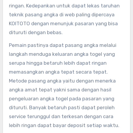
ringan. Kedepankan untuk dapat lekas taruhan
teknik pasang angka di web paling dipercaya
KOITOTO dengan menunjuk pasaran yang bisa
dituruti dengan bebas.
Pemain pastinya dapat pasang angka melalui
langkah menduga keluaran angka togel yang
serupa hingga betaruh lebih dapat ringan
memasangkan angka tepat secara tepat.
Metode pasang angka yaitu dengan menerka
angka amat tepat yakni sama dengan hasil
pengeluaran angka togel pada pasaran yang
dituruti. Banyak betaruh pasti dapat peroleh
service terunggul dan terkesan dengan cara
lebih ringan dapat bayar deposit setiap waktu.