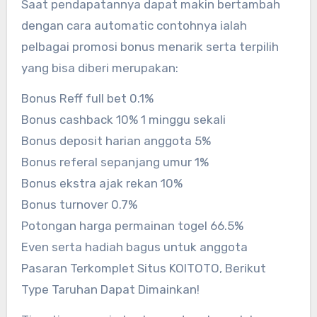
Saat pendapatannya dapat makin bertambah
dengan cara automatic contohnya ialah
pelbagai promosi bonus menarik serta terpilih
yang bisa diberi merupakan:
Bonus Reff full bet 0.1%
Bonus cashback 10% 1 minggu sekali
Bonus deposit harian anggota 5%
Bonus referal sepanjang umur 1%
Bonus ekstra ajak rekan 10%
Bonus turnover 0.7%
Potongan harga permainan togel 66.5%
Even serta hadiah bagus untuk anggota
Pasaran Terkomplet Situs KOITOTO, Berikut
Type Taruhan Dapat Dimainkan!