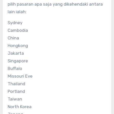
pilih pasaran apa saja yang dikehendaki antara
lain ialah:
Sydney
Cambodia
China
Hongkong
Jakarta
Singapore
Buffalo
Missouri Eve
Thailand
Portland
Taiwan
North Korea