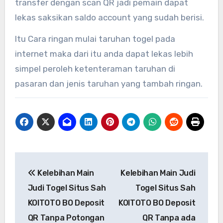
transfer dengan scan QR jadi pemain dapat
lekas saksikan saldo account yang sudah berisi.
Itu Cara ringan mulai taruhan togel pada
internet maka dari itu anda dapat lekas lebih
simpel peroleh ketenteraman taruhan di
pasaran dan jenis taruhan yang tambah ringan.
Post
Kelebihan Main
Kelebihan Main Judi
navigation
Judi Togel Situs Sah
Togel Situs Sah
KOITOTO BO Deposit
KOITOTO BO Deposit
QR Tanpa Potongan
QR Tanpa ada