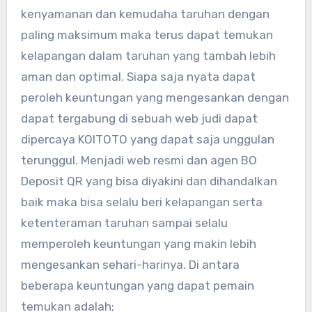
kenyamanan dan kemudaha taruhan dengan
paling maksimum maka terus dapat temukan
kelapangan dalam taruhan yang tambah lebih
aman dan optimal. Siapa saja nyata dapat
peroleh keuntungan yang mengesankan dengan
dapat tergabung di sebuah web judi dapat
dipercaya KOITOTO yang dapat saja unggulan
terunggul. Menjadi web resmi dan agen BO
Deposit QR yang bisa diyakini dan dihandalkan
baik maka bisa selalu beri kelapangan serta
ketenteraman taruhan sampai selalu
memperoleh keuntungan yang makin lebih
mengesankan sehari-harinya. Di antara
beberapa keuntungan yang dapat pemain
temukan adalah;