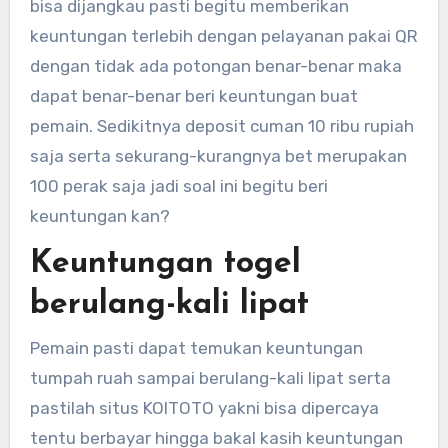
bisa dijangkau pasti begitu memberikan
keuntungan terlebih dengan pelayanan pakai QR
dengan tidak ada potongan benar-benar maka
dapat benar-benar beri keuntungan buat
pemain. Sedikitnya deposit cuman 10 ribu rupiah
saja serta sekurang-kurangnya bet merupakan
100 perak saja jadi soal ini begitu beri
keuntungan kan?
Keuntungan togel
berulang-kali lipat
Pemain pasti dapat temukan keuntungan
tumpah ruah sampai berulang-kali lipat serta
pastilah situs KOITOTO yakni bisa dipercaya
tentu berbayar hingga bakal kasih keuntungan