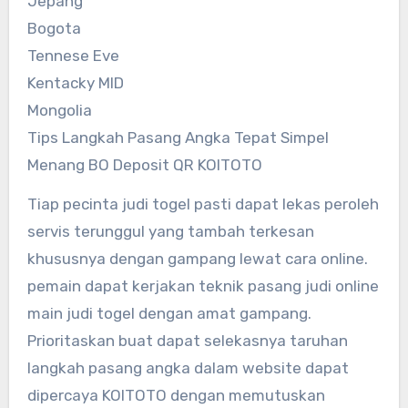
Jepang
Bogota
Tennese Eve
Kentacky MID
Mongolia
Tips Langkah Pasang Angka Tepat Simpel
Menang BO Deposit QR KOITOTO
Tiap pecinta judi togel pasti dapat lekas peroleh
servis terunggul yang tambah terkesan
khususnya dengan gampang lewat cara online.
pemain dapat kerjakan teknik pasang judi online
main judi togel dengan amat gampang.
Prioritaskan buat dapat selekasnya taruhan
langkah pasang angka dalam website dapat
dipercaya KOITOTO dengan memutuskan