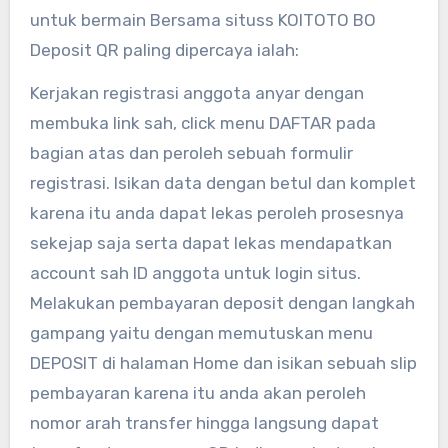
untuk bermain Bersama situss KOITOTO BO
Deposit QR paling dipercaya ialah:
Kerjakan registrasi anggota anyar dengan
membuka link sah, click menu DAFTAR pada
bagian atas dan peroleh sebuah formulir
registrasi. Isikan data dengan betul dan komplet
karena itu anda dapat lekas peroleh prosesnya
sekejap saja serta dapat lekas mendapatkan
account sah ID anggota untuk login situs.
Melakukan pembayaran deposit dengan langkah
gampang yaitu dengan memutuskan menu
DEPOSIT di halaman Home dan isikan sebuah slip
pembayaran karena itu anda akan peroleh
nomor arah transfer hingga langsung dapat