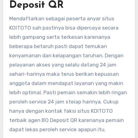
Deposit QR
Mendaftarkan sebagai peserta anyar situs
KOITOTO sah pastinya bisa dipercaya secara
lebih gampang serta terkesan karenanya
beberapa betaruh pasti dapat temukan
kenyamanan dan kelapangan taruhan. Dengan
pelayanan akses yang selalu datang 24 jam
sehari-harinya maka terus berikan kepuasan
anggota dalam mendapat layanan yang makin
lebih optimal. Pasti pemain semakin lebih ringan
peroleh service 24 jam steiap harinya. Cukup
hanya dengan kontak faksi situs KOITOTO
terbaik agen BO Deposit QR karenanya pemain
dapat lekas peroleh service apapun itu.