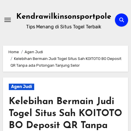
Skip
to
Kendrawilkinsonsportpole
content
Tips Menang di Situs Togel Terbaik
Home
Agen Judi
Kelebihan Bermain Judi Togel Situs Sah KOITOTO BO Deposit
QR Tanpa ada Potongan Tanjung Selor
Agen Judi
Kelebihan Bermain Judi
Togel Situs Sah KOITOTO
BO Deposit QR Tanpa