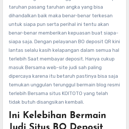
taruhan pasang taruhan angka yang bisa
dihandalkan baik maka benar-benar terkesan
untuk siapa pun serta perihal ini tentu akan
benar-benar memberikan kepuasan buat siapa-
siapa saja. Dengan pelayanan BO deposit QR kini
lantas selalu kasih kelapangan dalam semua hal
terlebih Saat membayar deposit. Hanya cukup
masuk Bersama web-site judi sah paling
dipercaya karena itu betaruh pastinya bisa saja
temukan unggulan terunggul bermain blog resmi
terlebih Bersama situs KOITOTO yang telah
tidak butuh disangsikan kembali.
Ini Kelebihan Bermain
Judi Situs BO Deposit