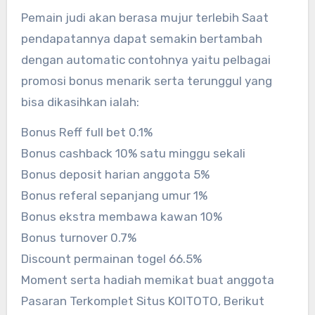
Pemain judi akan berasa mujur terlebih Saat
pendapatannya dapat semakin bertambah
dengan automatic contohnya yaitu pelbagai
promosi bonus menarik serta terunggul yang
bisa dikasihkan ialah:
Bonus Reff full bet 0.1%
Bonus cashback 10% satu minggu sekali
Bonus deposit harian anggota 5%
Bonus referal sepanjang umur 1%
Bonus ekstra membawa kawan 10%
Bonus turnover 0.7%
Discount permainan togel 66.5%
Moment serta hadiah memikat buat anggota
Pasaran Terkomplet Situs KOITOTO, Berikut