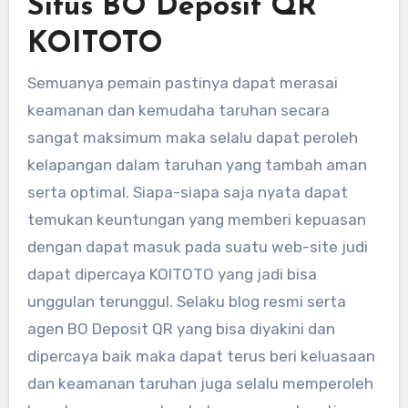
Situs BO Deposit QR
KOITOTO
Semuanya pemain pastinya dapat merasai
keamanan dan kemudaha taruhan secara
sangat maksimum maka selalu dapat peroleh
kelapangan dalam taruhan yang tambah aman
serta optimal. Siapa-siapa saja nyata dapat
temukan keuntungan yang memberi kepuasan
dengan dapat masuk pada suatu web-site judi
dapat dipercaya KOITOTO yang jadi bisa
unggulan terunggul. Selaku blog resmi serta
agen BO Deposit QR yang bisa diyakini dan
dipercaya baik maka dapat terus beri keluasaan
dan keamanan taruhan juga selalu memperoleh