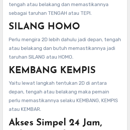
tengah atau belakang dan memastikannya
sebagai taruhan TENGAH atau TEPI.
SILANG HOMO
Perlu mengira 2D lebih dahulu jadi depan, tengah
atau belakang dan butuh memastikannya jadi
taruhan SILANG atau HOMO.
KEMBANG KEMPIS
Yaitu lewat langkah tentukan 2D di antara
depan, tengah atau belakang maka pemain
perlu memastikannya selaku KEMBANG, KEMPIS
atau KEMBAR.
Akses Simpel 24 Jam,