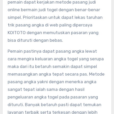
pemain dapat kerjakan metode pasang judi
online bermain judi togel dengan benar-benar
simpel. Prioritaskan untuk dapat lekas taruhan
trik pasang angka di web paling dipercaya
KOITOTO dengan memutuskan pasaran yang
bisa dituruti dengan bebas.
Pemain pastinya dapat pasang angka lewat
cara mengira keluaran angka togel yang serupa
maka dari itu betaruh semakin dapat simpel
memasangkan angka tepat secara pas. Metode
pasang angka yakni dengan menerka angka
sangat tepat ialah sama dengan hasil
pengeluaran angka togel pada pasaran yang
dituruti. Banyak betaruh pasti dapat temukan
layanan terbaik serta terkesan dengan lebih