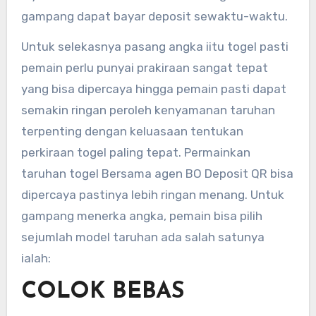
gampang dapat bayar deposit sewaktu-waktu.
Untuk selekasnya pasang angka iitu togel pasti
pemain perlu punyai prakiraan sangat tepat
yang bisa dipercaya hingga pemain pasti dapat
semakin ringan peroleh kenyamanan taruhan
terpenting dengan keluasaan tentukan
perkiraan togel paling tepat. Permainkan
taruhan togel Bersama agen BO Deposit QR bisa
dipercaya pastinya lebih ringan menang. Untuk
gampang menerka angka, pemain bisa pilih
sejumlah model taruhan ada salah satunya
ialah:
COLOK BEBAS