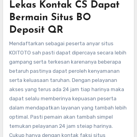
Lekas Kontak CS Dapat
Bermain Situs BO
Deposit QR
Mendaftarkan sebagai peserta anyar situs
KOITOTO sah pasti dapat dipercaya secara lebih
gampang serta terkesan karenanya beberapa
betaruh pastinya dapat peroleh kenyamanan
serta keluasaan taruhan. Dengan pelayanan
akses yang terus ada 24 jam tiap harinya maka
dapat selalu memberinya kepuasan peserta
dalam mendapatkan layanan yang tambah lebih
optimal. Pasti pemain akan tambah simpel
temukan pelayanan 24 jam steiap harinya.
Cukup hanya dengan kontak faksi situs