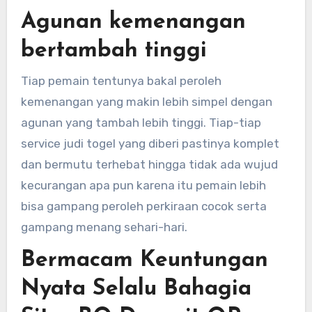
Agunan kemenangan
bertambah tinggi
Tiap pemain tentunya bakal peroleh
kemenangan yang makin lebih simpel dengan
agunan yang tambah lebih tinggi. Tiap-tiap
service judi togel yang diberi pastinya komplet
dan bermutu terhebat hingga tidak ada wujud
kecurangan apa pun karena itu pemain lebih
bisa gampang peroleh perkiraan cocok serta
gampang menang sehari-hari.
Bermacam Keuntungan
Nyata Selalu Bahagia