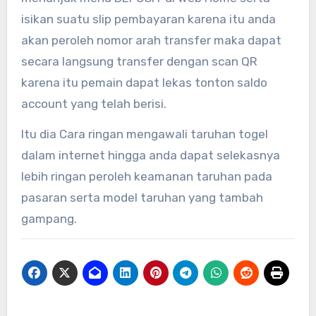
isikan suatu slip pembayaran karena itu anda
akan peroleh nomor arah transfer maka dapat
secara langsung transfer dengan scan QR
karena itu pemain dapat lekas tonton saldo
account yang telah berisi.
Itu dia Cara ringan mengawali taruhan togel
dalam internet hingga anda dapat selekasnya
lebih ringan peroleh keamanan taruhan pada
pasaran serta model taruhan yang tambah
gampang.