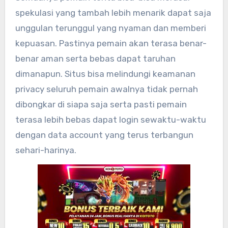
spekulasi yang tambah lebih menarik dapat saja
unggulan terunggul yang nyaman dan memberi
kepuasan. Pastinya pemain akan terasa benar-
benar aman serta bebas dapat taruhan
dimanapun. Situs bisa melindungi keamanan
privacy seluruh pemain awalnya tidak pernah
dibongkar di siapa saja serta pasti pemain
terasa lebih bebas dapat login sewaktu-waktu
dengan data account yang terus terbangun
sehari-harinya.