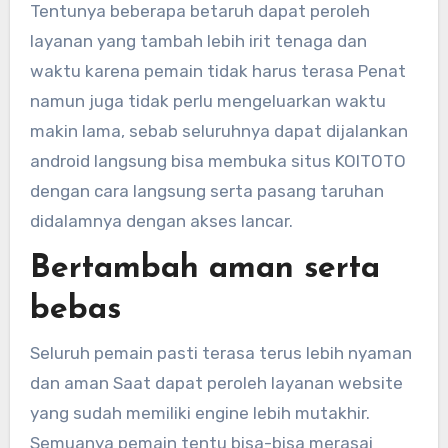
Tentunya beberapa betaruh dapat peroleh
layanan yang tambah lebih irit tenaga dan
waktu karena pemain tidak harus terasa Penat
namun juga tidak perlu mengeluarkan waktu
makin lama, sebab seluruhnya dapat dijalankan
android langsung bisa membuka situs KOITOTO
dengan cara langsung serta pasang taruhan
didalamnya dengan akses lancar.
Bertambah aman serta
bebas
Seluruh pemain pasti terasa terus lebih nyaman
dan aman Saat dapat peroleh layanan website
yang sudah memiliki engine lebih mutakhir.
Semuanya pemain tentu bisa-bisa merasai