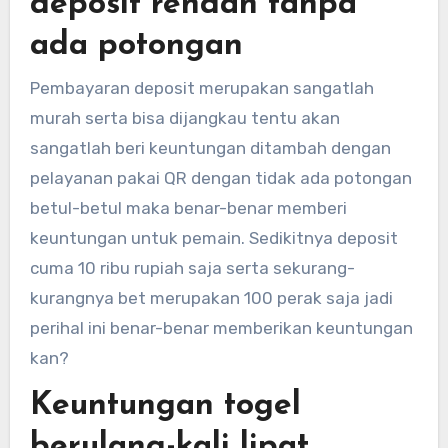
deposit rendah tanpa
ada potongan
Pembayaran deposit merupakan sangatlah
murah serta bisa dijangkau tentu akan
sangatlah beri keuntungan ditambah dengan
pelayanan pakai QR dengan tidak ada potongan
betul-betul maka benar-benar memberi
keuntungan untuk pemain. Sedikitnya deposit
cuma 10 ribu rupiah saja serta sekurang-
kurangnya bet merupakan 100 perak saja jadi
perihal ini benar-benar memberikan keuntungan
kan?
Keuntungan togel
berulang-kali lipat