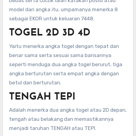
bebas serta cocok ialah katakan posisi atau
model dari angka itu, umpamanya menerka 8
sebagai EKOR untuk keluaran 7448.
TOGEL 2D 3D 4D
Yaitu menerka angka togel dengan tepat dan
benar sama serta sesuai sama barisannya
seperti menduga dua angka togel berurut, tiga
angka berturutan serta empat angka dengan
betul dan berturutan.
TENGAH TEPI
Adalah menerka dua angka togel atau 2D depan,
tengah atau belakang dan memastikannya
menjadi taruhan TENGAH atau TEPI.