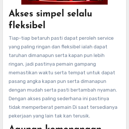
Akses simpel selalu
fleksibel
Tiap-tiap betaruh pasti dapat peroleh service
yang paling ringan dan fleksibel ialah dapat
taruhan dimanapun serta kapan pun lebih
ringan, jadi pastinya pemain gampang
memastikan waktu serta tempat untuk dapat
pasang angka kapan pun serta dimanapun
dengan mudah serta pasti bertambah nyaman.
Dengan akses paling sederhana ini pastinya
tidak memperberat pemain Di saat tersedianya
pekerjaan yang lain tak kan terusik.