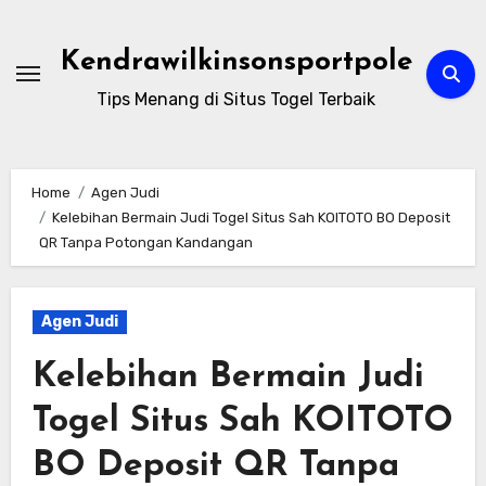
Skip
to
Kendrawilkinsonsportpole
content
Tips Menang di Situs Togel Terbaik
Home
Agen Judi
Kelebihan Bermain Judi Togel Situs Sah KOITOTO BO Deposit
QR Tanpa Potongan Kandangan
Agen Judi
Kelebihan Bermain Judi
Togel Situs Sah KOITOTO
BO Deposit QR Tanpa