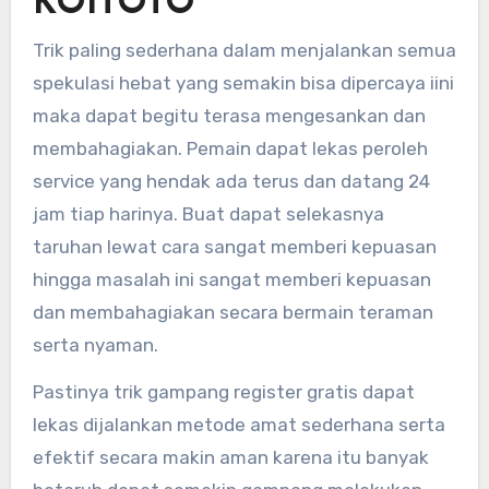
KOITOTO
Trik paling sederhana dalam menjalankan semua
spekulasi hebat yang semakin bisa dipercaya iini
maka dapat begitu terasa mengesankan dan
membahagiakan. Pemain dapat lekas peroleh
service yang hendak ada terus dan datang 24
jam tiap harinya. Buat dapat selekasnya
taruhan lewat cara sangat memberi kepuasan
hingga masalah ini sangat memberi kepuasan
dan membahagiakan secara bermain teraman
serta nyaman.
Pastinya trik gampang register gratis dapat
lekas dijalankan metode amat sederhana serta
efektif secara makin aman karena itu banyak