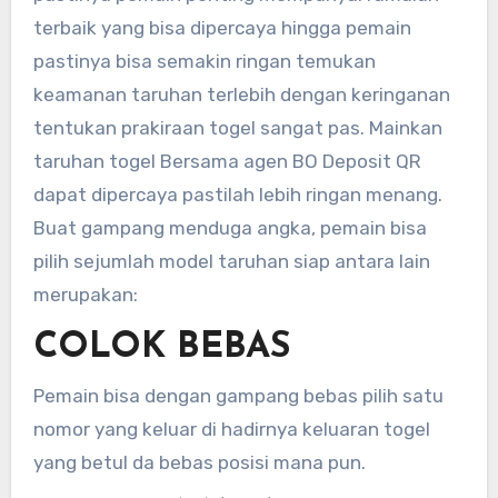
terbaik yang bisa dipercaya hingga pemain
pastinya bisa semakin ringan temukan
keamanan taruhan terlebih dengan keringanan
tentukan prakiraan togel sangat pas. Mainkan
taruhan togel Bersama agen BO Deposit QR
dapat dipercaya pastilah lebih ringan menang.
Buat gampang menduga angka, pemain bisa
pilih sejumlah model taruhan siap antara lain
merupakan:
COLOK BEBAS
Pemain bisa dengan gampang bebas pilih satu
nomor yang keluar di hadirnya keluaran togel
yang betul da bebas posisi mana pun.