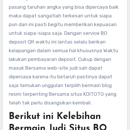
pasang taruhan angka yang bisa dipercaya baik
maka dapat sangatlah terkesan untuk siapa
pun dan ini pasti begitu memberikan kepuasan
untuk siapa-siapa saja. Dengan service BO
deposit QR waktu ini lantas selalu berikan
kelapangan dalam semua hal khususnya Waktu
lakukan pembayaran deposit. Cukup dengan
masuk Bersama web-site judi sah dapat
dipercaya karena itu betaruh pastinya dapat
saja temukan unggulan terpilih bermain blog
resmi terpenting Bersama situs KOITOTO yang
telah tak perlu disangsikan kembali.
Berikut ini Kelebihan
Bermain Judi Situs BO