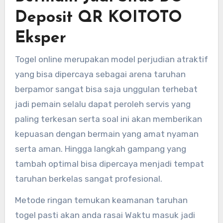
Deposit QR KOITOTO
Eksper
Togel online merupakan model perjudian atraktif
yang bisa dipercaya sebagai arena taruhan
berpamor sangat bisa saja unggulan terhebat
jadi pemain selalu dapat peroleh servis yang
paling terkesan serta soal ini akan memberikan
kepuasan dengan bermain yang amat nyaman
serta aman. Hingga langkah gampang yang
tambah optimal bisa dipercaya menjadi tempat
taruhan berkelas sangat profesional.
Metode ringan temukan keamanan taruhan
togel pasti akan anda rasai Waktu masuk jadi