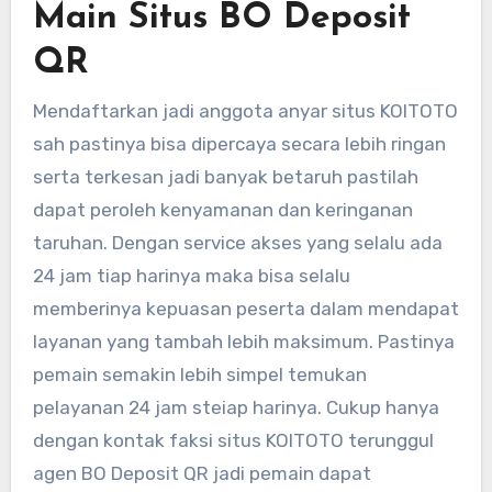
Main Situs BO Deposit
QR
Mendaftarkan jadi anggota anyar situs KOITOTO
sah pastinya bisa dipercaya secara lebih ringan
serta terkesan jadi banyak betaruh pastilah
dapat peroleh kenyamanan dan keringanan
taruhan. Dengan service akses yang selalu ada
24 jam tiap harinya maka bisa selalu
memberinya kepuasan peserta dalam mendapat
layanan yang tambah lebih maksimum. Pastinya
pemain semakin lebih simpel temukan
pelayanan 24 jam steiap harinya. Cukup hanya
dengan kontak faksi situs KOITOTO terunggul
agen BO Deposit QR jadi pemain dapat