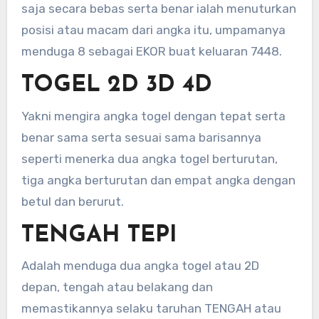
saja secara bebas serta benar ialah menuturkan
posisi atau macam dari angka itu, umpamanya
menduga 8 sebagai EKOR buat keluaran 7448.
TOGEL 2D 3D 4D
Yakni mengira angka togel dengan tepat serta
benar sama serta sesuai sama barisannya
seperti menerka dua angka togel berturutan,
tiga angka berturutan dan empat angka dengan
betul dan berurut.
TENGAH TEPI
Adalah menduga dua angka togel atau 2D
depan, tengah atau belakang dan
memastikannya selaku taruhan TENGAH atau