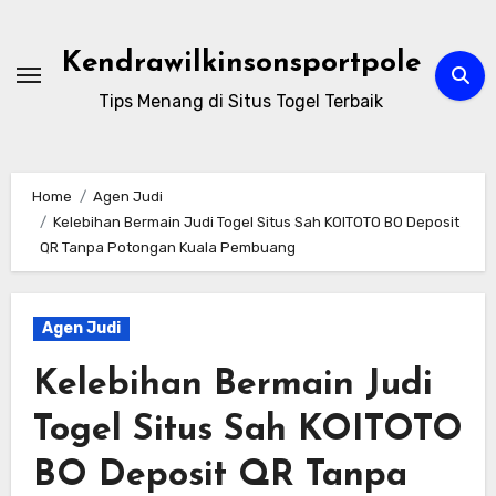
Skip
to
Kendrawilkinsonsportpole
content
Tips Menang di Situs Togel Terbaik
Home
Agen Judi
Kelebihan Bermain Judi Togel Situs Sah KOITOTO BO Deposit
QR Tanpa Potongan Kuala Pembuang
Agen Judi
Kelebihan Bermain Judi
Togel Situs Sah KOITOTO
BO Deposit QR Tanpa