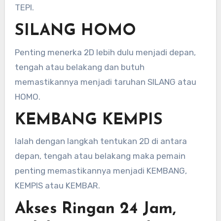
TEPI.
SILANG HOMO
Penting menerka 2D lebih dulu menjadi depan,
tengah atau belakang dan butuh
memastikannya menjadi taruhan SILANG atau
HOMO.
KEMBANG KEMPIS
Ialah dengan langkah tentukan 2D di antara
depan, tengah atau belakang maka pemain
penting memastikannya menjadi KEMBANG,
KEMPIS atau KEMBAR.
Akses Ringan 24 Jam,