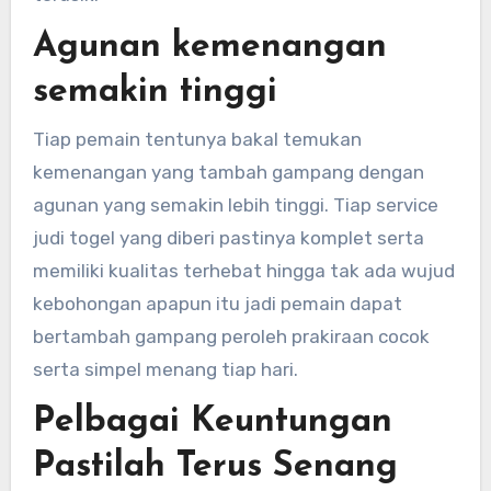
Agunan kemenangan
semakin tinggi
Tiap pemain tentunya bakal temukan
kemenangan yang tambah gampang dengan
agunan yang semakin lebih tinggi. Tiap service
judi togel yang diberi pastinya komplet serta
memiliki kualitas terhebat hingga tak ada wujud
kebohongan apapun itu jadi pemain dapat
bertambah gampang peroleh prakiraan cocok
serta simpel menang tiap hari.
Pelbagai Keuntungan
Pastilah Terus Senang