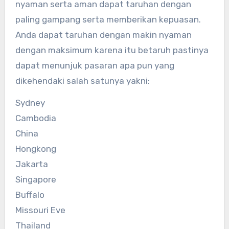
nyaman serta aman dapat taruhan dengan
paling gampang serta memberikan kepuasan.
Anda dapat taruhan dengan makin nyaman
dengan maksimum karena itu betaruh pastinya
dapat menunjuk pasaran apa pun yang
dikehendaki salah satunya yakni:
Sydney
Cambodia
China
Hongkong
Jakarta
Singapore
Buffalo
Missouri Eve
Thailand