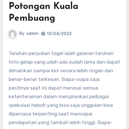
Potongan Kuala
Pembuang
By
admin
13/04/2023
Taruhan perjudian togel ialah gelaran taruhan
toto gelap yang udah ada sudah lama dan dapat
dimainkan sampai kini secara lebih ringan dan
benar-benar terkesan. Siapa-siapa saja
pastinya saat ini dapat merasai semua
ketenteraman dalam menjalankan pelbagai
spekulasi heboh yang bisa saja unggulan bisa
dipercaya terpenting saat mencapai
pendapatan yang tambah lebih tinggi. Siapa-