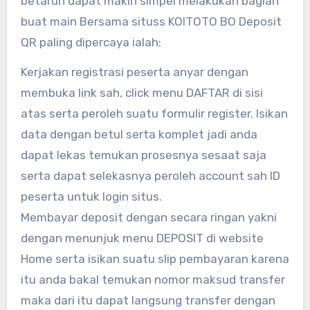
betaruh dapat makin simpel melakukan bagian
buat main Bersama situss KOITOTO BO Deposit
QR paling dipercaya ialah:
Kerjakan registrasi peserta anyar dengan
membuka link sah, click menu DAFTAR di sisi
atas serta peroleh suatu formulir register. Isikan
data dengan betul serta komplet jadi anda
dapat lekas temukan prosesnya sesaat saja
serta dapat selekasnya peroleh account sah ID
peserta untuk login situs.
Membayar deposit dengan secara ringan yakni
dengan menunjuk menu DEPOSIT di website
Home serta isikan suatu slip pembayaran karena
itu anda bakal temukan nomor maksud transfer
maka dari itu dapat langsung transfer dengan