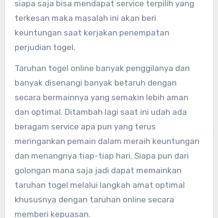
siapa saja bisa mendapat service terpilih yang
terkesan maka masalah ini akan beri
keuntungan saat kerjakan penempatan
perjudian togel.
Taruhan togel online banyak penggilanya dan
banyak disenangi banyak betaruh dengan
secara bermainnya yang semakin lebih aman
dan optimal. Ditambah lagi saat ini udah ada
beragam service apa pun yang terus
meringankan pemain dalam meraih keuntungan
dan menangnya tiap-tiap hari. Siapa pun dari
golongan mana saja jadi dapat memainkan
taruhan togel melalui langkah amat optimal
khususnya dengan taruhan online secara
memberi kepuasan.