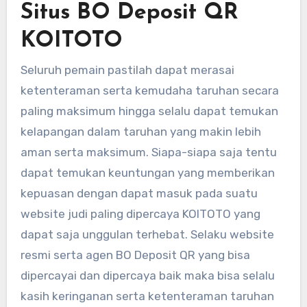
Situs BO Deposit QR
KOITOTO
Seluruh pemain pastilah dapat merasai
ketenteraman serta kemudaha taruhan secara
paling maksimum hingga selalu dapat temukan
kelapangan dalam taruhan yang makin lebih
aman serta maksimum. Siapa-siapa saja tentu
dapat temukan keuntungan yang memberikan
kepuasan dengan dapat masuk pada suatu
website judi paling dipercaya KOITOTO yang
dapat saja unggulan terhebat. Selaku website
resmi serta agen BO Deposit QR yang bisa
dipercayai dan dipercaya baik maka bisa selalu
kasih keringanan serta ketenteraman taruhan