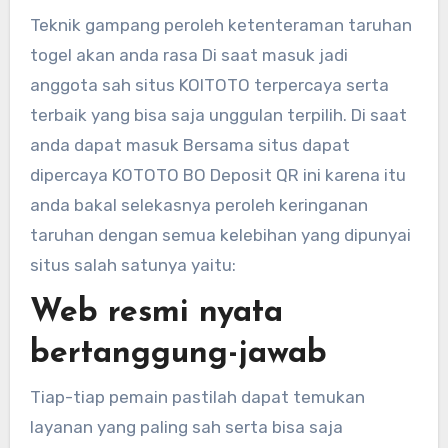
Teknik gampang peroleh ketenteraman taruhan
togel akan anda rasa Di saat masuk jadi
anggota sah situs KOITOTO terpercaya serta
terbaik yang bisa saja unggulan terpilih. Di saat
anda dapat masuk Bersama situs dapat
dipercaya KOTOTO BO Deposit QR ini karena itu
anda bakal selekasnya peroleh keringanan
taruhan dengan semua kelebihan yang dipunyai
situs salah satunya yaitu:
Web resmi nyata
bertanggung-jawab
Tiap-tiap pemain pastilah dapat temukan
layanan yang paling sah serta bisa saja