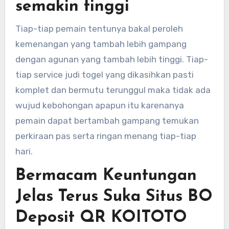
semakin tinggi
Tiap-tiap pemain tentunya bakal peroleh
kemenangan yang tambah lebih gampang
dengan agunan yang tambah lebih tinggi. Tiap-
tiap service judi togel yang dikasihkan pasti
komplet dan bermutu terunggul maka tidak ada
wujud kebohongan apapun itu karenanya
pemain dapat bertambah gampang temukan
perkiraan pas serta ringan menang tiap-tiap
hari.
Bermacam Keuntungan
Jelas Terus Suka Situs BO
Deposit QR KOITOTO