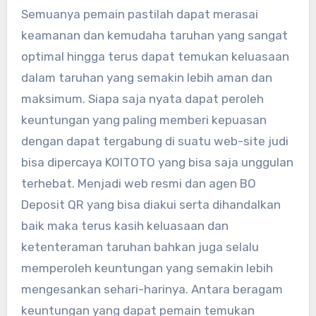
Semuanya pemain pastilah dapat merasai
keamanan dan kemudaha taruhan yang sangat
optimal hingga terus dapat temukan keluasaan
dalam taruhan yang semakin lebih aman dan
maksimum. Siapa saja nyata dapat peroleh
keuntungan yang paling memberi kepuasan
dengan dapat tergabung di suatu web-site judi
bisa dipercaya KOITOTO yang bisa saja unggulan
terhebat. Menjadi web resmi dan agen BO
Deposit QR yang bisa diakui serta dihandalkan
baik maka terus kasih keluasaan dan
ketenteraman taruhan bahkan juga selalu
memperoleh keuntungan yang semakin lebih
mengesankan sehari-harinya. Antara beragam
keuntungan yang dapat pemain temukan