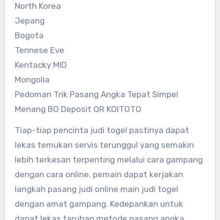
North Korea
Jepang
Bogota
Tennese Eve
Kentacky MID
Mongolia
Pedoman Trik Pasang Angka Tepat Simpel
Menang BO Deposit QR KOITOTO
Tiap-tiap pencinta judi togel pastinya dapat
lekas temukan servis terunggul yang semakin
lebih terkesan terpenting melalui cara gampang
dengan cara online. pemain dapat kerjakan
langkah pasang judi online main judi togel
dengan amat gampang. Kedepankan untuk
dapat lekas taruhan metode pasang angka