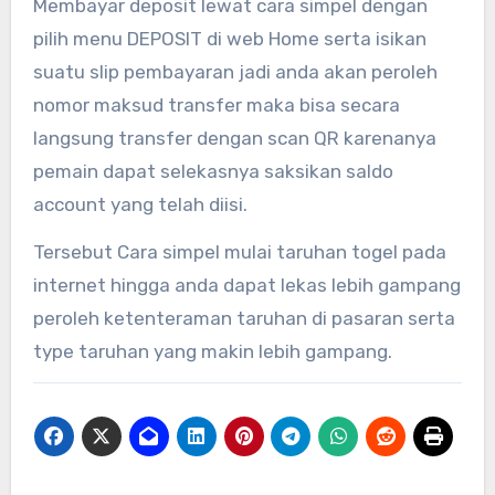
Membayar deposit lewat cara simpel dengan
pilih menu DEPOSIT di web Home serta isikan
suatu slip pembayaran jadi anda akan peroleh
nomor maksud transfer maka bisa secara
langsung transfer dengan scan QR karenanya
pemain dapat selekasnya saksikan saldo
account yang telah diisi.
Tersebut Cara simpel mulai taruhan togel pada
internet hingga anda dapat lekas lebih gampang
peroleh ketenteraman taruhan di pasaran serta
type taruhan yang makin lebih gampang.