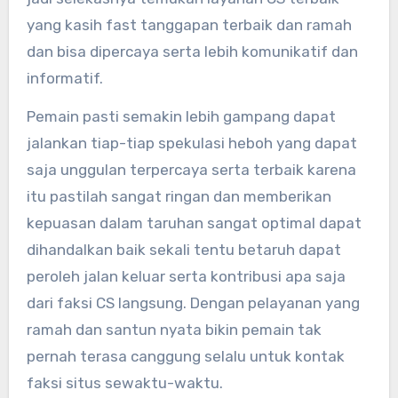
yang kasih fast tanggapan terbaik dan ramah
dan bisa dipercaya serta lebih komunikatif dan
informatif.
Pemain pasti semakin lebih gampang dapat
jalankan tiap-tiap spekulasi heboh yang dapat
saja unggulan terpercaya serta terbaik karena
itu pastilah sangat ringan dan memberikan
kepuasan dalam taruhan sangat optimal dapat
dihandalkan baik sekali tentu betaruh dapat
peroleh jalan keluar serta kontribusi apa saja
dari faksi CS langsung. Dengan pelayanan yang
ramah dan santun nyata bikin pemain tak
pernah terasa canggung selalu untuk kontak
faksi situs sewaktu-waktu.