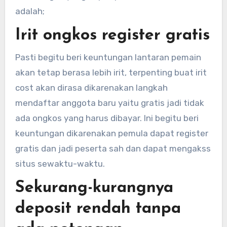
adalah;
Irit ongkos register gratis
Pasti begitu beri keuntungan lantaran pemain
akan tetap berasa lebih irit, terpenting buat irit
cost akan dirasa dikarenakan langkah
mendaftar anggota baru yaitu gratis jadi tidak
ada ongkos yang harus dibayar. Ini begitu beri
keuntungan dikarenakan pemula dapat register
gratis dan jadi peserta sah dan dapat mengakss
situs sewaktu-waktu.
Sekurang-kurangnya
deposit rendah tanpa