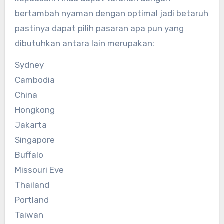
bertambah nyaman dengan optimal jadi betaruh
pastinya dapat pilih pasaran apa pun yang
dibutuhkan antara lain merupakan:
Sydney
Cambodia
China
Hongkong
Jakarta
Singapore
Buffalo
Missouri Eve
Thailand
Portland
Taiwan