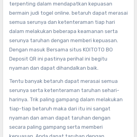
terpenting dalam mendapatkan kepuasan
bermain judi togel online. betaruh dapat merasai
semua serunya dan ketenteraman tiap hari
dalam melakukan beberapa keamanan serta
serunya taruhan dengan memberi kepuasan.
Dengan masuk Bersama situs KOITOTO BO
Deposit QR ini pastinya perihal ini begitu
nyaman dan dapat dihandalkan baik.
Tentu banyak betaruh dapat merasai semua
serunya serta ketenteraman taruhan sehari-
harinya. Trik paling gampang dalam melakukan
tiap-tiap betaruh maka dari itu ini sangat
nyaman dan aman dapat taruhan dengan
secara paling gampang serta memberi
kepuasan. Anda dapat taruhan dengan