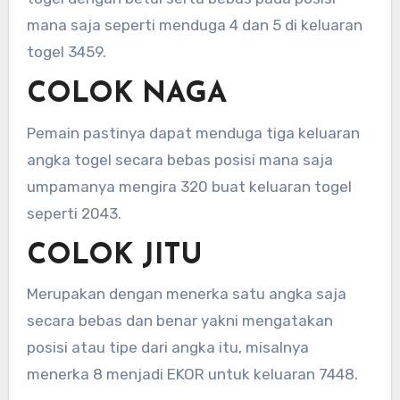
mana saja seperti menduga 4 dan 5 di keluaran
togel 3459.
COLOK NAGA
Pemain pastinya dapat menduga tiga keluaran
angka togel secara bebas posisi mana saja
umpamanya mengira 320 buat keluaran togel
seperti 2043.
COLOK JITU
Merupakan dengan menerka satu angka saja
secara bebas dan benar yakni mengatakan
posisi atau tipe dari angka itu, misalnya
menerka 8 menjadi EKOR untuk keluaran 7448.