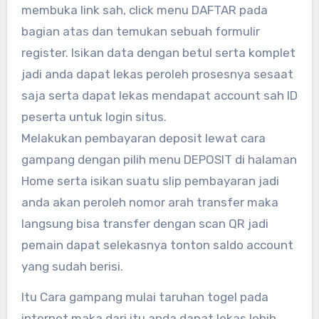
membuka link sah, click menu DAFTAR pada
bagian atas dan temukan sebuah formulir
register. Isikan data dengan betul serta komplet
jadi anda dapat lekas peroleh prosesnya sesaat
saja serta dapat lekas mendapat account sah ID
peserta untuk login situs.
Melakukan pembayaran deposit lewat cara
gampang dengan pilih menu DEPOSIT di halaman
Home serta isikan suatu slip pembayaran jadi
anda akan peroleh nomor arah transfer maka
langsung bisa transfer dengan scan QR jadi
pemain dapat selekasnya tonton saldo account
yang sudah berisi.
Itu Cara gampang mulai taruhan togel pada
internet maka dari itu anda dapat lekas lebih