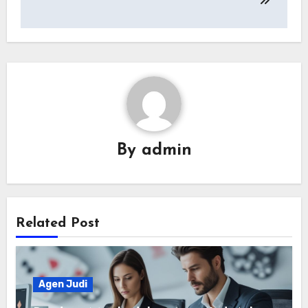
By
admin
Related Post
Agen Judi