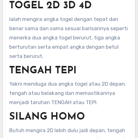
TOGEL 2D 3D 4D
Ialah mengira angka togel dengan tepat dan
benar sama dan sama sesuai barisannya seperti
menerka dua angka togel berurut, tiga angka
berturutan serta empat angka dengan betul
serta berurut.
TENGAH TEPI
Yakni menduga dua angka togel atau 2D depan,
tengah atau belakang dan memastikannya
menjadi taruhan TENGAH atau TEPI.
SILANG HOMO
Butuh mengira 2D lebih dulu jadi depan, tengah