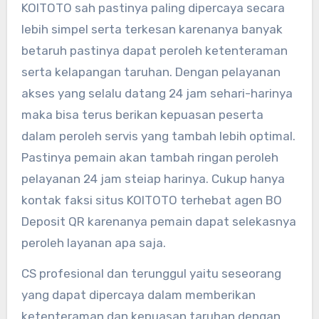
KOITOTO sah pastinya paling dipercaya secara
lebih simpel serta terkesan karenanya banyak
betaruh pastinya dapat peroleh ketenteraman
serta kelapangan taruhan. Dengan pelayanan
akses yang selalu datang 24 jam sehari-harinya
maka bisa terus berikan kepuasan peserta
dalam peroleh servis yang tambah lebih optimal.
Pastinya pemain akan tambah ringan peroleh
pelayanan 24 jam steiap harinya. Cukup hanya
kontak faksi situs KOITOTO terhebat agen BO
Deposit QR karenanya pemain dapat selekasnya
peroleh layanan apa saja.
CS profesional dan terunggul yaitu seseorang
yang dapat dipercaya dalam memberikan
ketenteraman dan kepuasan taruhan dengan