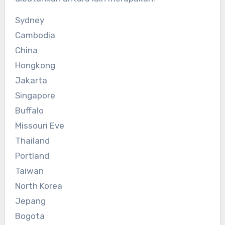
Sydney
Cambodia
China
Hongkong
Jakarta
Singapore
Buffalo
Missouri Eve
Thailand
Portland
Taiwan
North Korea
Jepang
Bogota