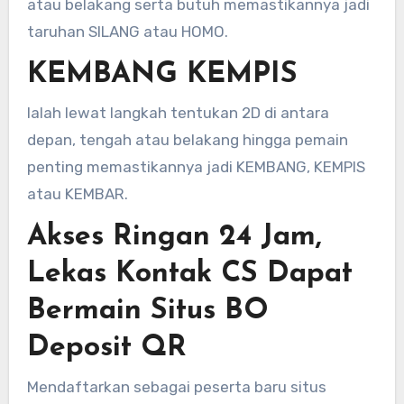
atau belakang serta butuh memastikannya jadi
taruhan SILANG atau HOMO.
KEMBANG KEMPIS
Ialah lewat langkah tentukan 2D di antara
depan, tengah atau belakang hingga pemain
penting memastikannya jadi KEMBANG, KEMPIS
atau KEMBAR.
Akses Ringan 24 Jam,
Lekas Kontak CS Dapat
Bermain Situs BO
Deposit QR
Mendaftarkan sebagai peserta baru situs