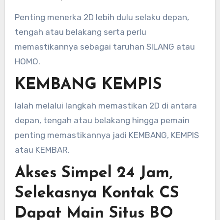
Penting menerka 2D lebih dulu selaku depan,
tengah atau belakang serta perlu
memastikannya sebagai taruhan SILANG atau
HOMO.
KEMBANG KEMPIS
Ialah melalui langkah memastikan 2D di antara
depan, tengah atau belakang hingga pemain
penting memastikannya jadi KEMBANG, KEMPIS
atau KEMBAR.
Akses Simpel 24 Jam,
Selekasnya Kontak CS
Dapat Main Situs BO