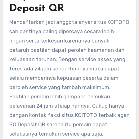
Deposit QR
Mendaftarkan jadi anggota anyar situs KOITOTO
sah pastinya paling dipercaya secara lebih
ringan serta terkesan karenanya banyak
betaruh pastilah dapat peroleh keamanan dan
keluasaan taruhan. Dengan service akses yang
terus ada 24 jam sehari-harinya maka dapat
selalu memberinya kepuasan peserta dalam
peroleh service yang tambah maksimum.
Pastilah pemain lebih gampang temukan
pelayanan 24 jam steiap harinya. Cukup hanya
dengan kontak faksi situs KOITOTO terbaik agen
BO Deposit QR karena itu pemain dapat
selekasnya temukan service apa saja.