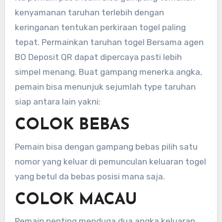
kenyamanan taruhan terlebih dengan
keringanan tentukan perkiraan togel paling
tepat. Permainkan taruhan togel Bersama agen
BO Deposit QR dapat dipercaya pasti lebih
simpel menang. Buat gampang menerka angka,
pemain bisa menunjuk sejumlah type taruhan
siap antara lain yakni:
COLOK BEBAS
Pemain bisa dengan gampang bebas pilih satu
nomor yang keluar di pemunculan keluaran togel
yang betul da bebas posisi mana saja.
COLOK MACAU
Pemain penting menduga dua angka keluaran