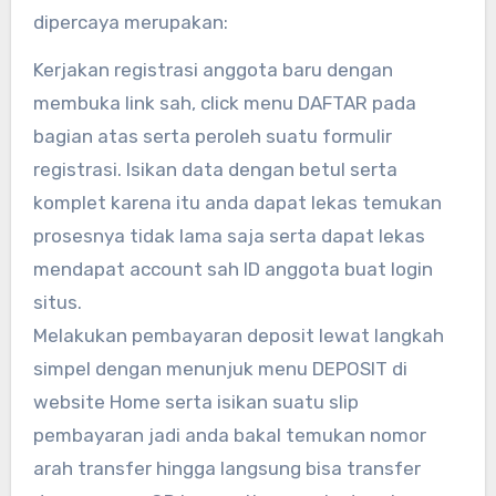
dipercaya merupakan:
Kerjakan registrasi anggota baru dengan
membuka link sah, click menu DAFTAR pada
bagian atas serta peroleh suatu formulir
registrasi. Isikan data dengan betul serta
komplet karena itu anda dapat lekas temukan
prosesnya tidak lama saja serta dapat lekas
mendapat account sah ID anggota buat login
situs.
Melakukan pembayaran deposit lewat langkah
simpel dengan menunjuk menu DEPOSIT di
website Home serta isikan suatu slip
pembayaran jadi anda bakal temukan nomor
arah transfer hingga langsung bisa transfer