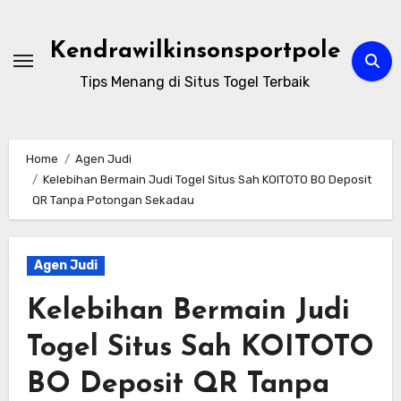
Skip
to
Kendrawilkinsonsportpole
content
Tips Menang di Situs Togel Terbaik
Home
Agen Judi
Kelebihan Bermain Judi Togel Situs Sah KOITOTO BO Deposit
QR Tanpa Potongan Sekadau
Agen Judi
Kelebihan Bermain Judi
Togel Situs Sah KOITOTO
BO Deposit QR Tanpa