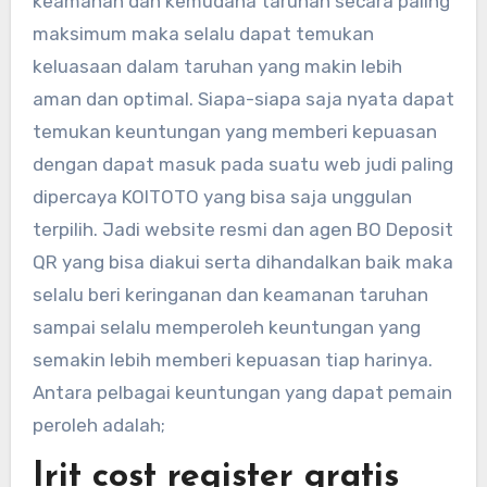
keamanan dan kemudaha taruhan secara paling
maksimum maka selalu dapat temukan
keluasaan dalam taruhan yang makin lebih
aman dan optimal. Siapa-siapa saja nyata dapat
temukan keuntungan yang memberi kepuasan
dengan dapat masuk pada suatu web judi paling
dipercaya KOITOTO yang bisa saja unggulan
terpilih. Jadi website resmi dan agen BO Deposit
QR yang bisa diakui serta dihandalkan baik maka
selalu beri keringanan dan keamanan taruhan
sampai selalu memperoleh keuntungan yang
semakin lebih memberi kepuasan tiap harinya.
Antara pelbagai keuntungan yang dapat pemain
peroleh adalah;
Irit cost register gratis