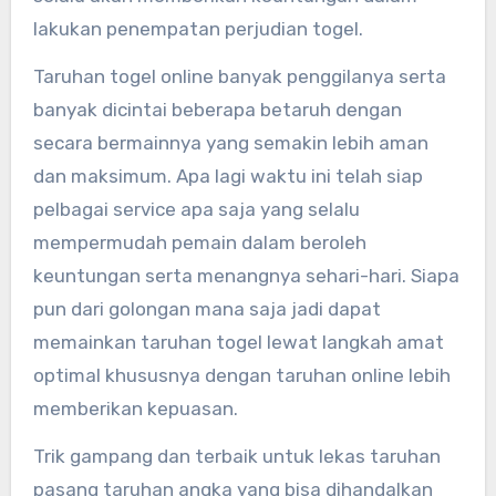
lakukan penempatan perjudian togel.
Taruhan togel online banyak penggilanya serta
banyak dicintai beberapa betaruh dengan
secara bermainnya yang semakin lebih aman
dan maksimum. Apa lagi waktu ini telah siap
pelbagai service apa saja yang selalu
mempermudah pemain dalam beroleh
keuntungan serta menangnya sehari-hari. Siapa
pun dari golongan mana saja jadi dapat
memainkan taruhan togel lewat langkah amat
optimal khususnya dengan taruhan online lebih
memberikan kepuasan.
Trik gampang dan terbaik untuk lekas taruhan
pasang taruhan angka yang bisa dihandalkan