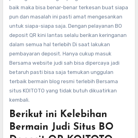
baik maka bisa benar-benar terkesan buat siapa
pun dan masalah ini pasti amat mengesankan
untuk siapa-siapa saja. Dengan pelayanan BO
deposit QR kini lantas selalu berikan keringanan
dalam semua hal terlebih Di saat lakukan
pembayaran deposit. Hanya cukup masuk
Bersama website judi sah bisa dipercaya jadi
betaruh pasti bisa saja temukan unggulan
terbaik bermain blog resmi terlebih Bersama
situs KOITOTO yang tidak butuh dikuatirkan
kembali.
Berikut ini Kelebihan
Bermain Judi Situs BO