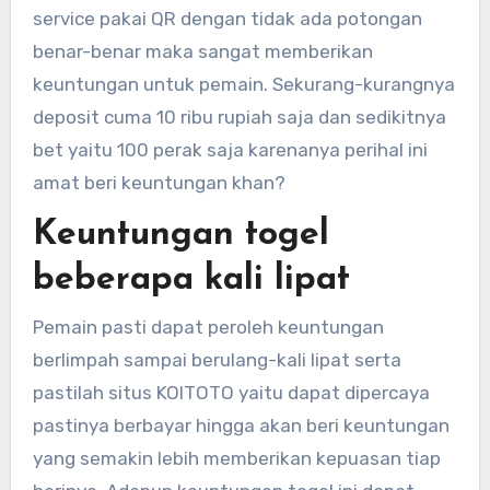
service pakai QR dengan tidak ada potongan
benar-benar maka sangat memberikan
keuntungan untuk pemain. Sekurang-kurangnya
deposit cuma 10 ribu rupiah saja dan sedikitnya
bet yaitu 100 perak saja karenanya perihal ini
amat beri keuntungan khan?
Keuntungan togel
beberapa kali lipat
Pemain pasti dapat peroleh keuntungan
berlimpah sampai berulang-kali lipat serta
pastilah situs KOITOTO yaitu dapat dipercaya
pastinya berbayar hingga akan beri keuntungan
yang semakin lebih memberikan kepuasan tiap