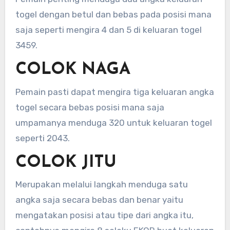
togel dengan betul dan bebas pada posisi mana
saja seperti mengira 4 dan 5 di keluaran togel
3459.
COLOK NAGA
Pemain pasti dapat mengira tiga keluaran angka
togel secara bebas posisi mana saja
umpamanya menduga 320 untuk keluaran togel
seperti 2043.
COLOK JITU
Merupakan melalui langkah menduga satu
angka saja secara bebas dan benar yaitu
mengatakan posisi atau tipe dari angka itu,