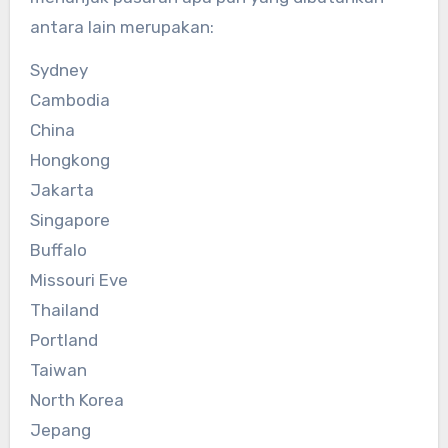
antara lain merupakan:
Sydney
Cambodia
China
Hongkong
Jakarta
Singapore
Buffalo
Missouri Eve
Thailand
Portland
Taiwan
North Korea
Jepang