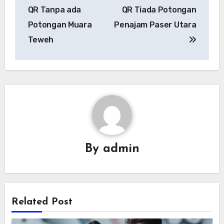
QR Tanpa ada
QR Tiada Potongan
Potongan Muara
Penajam Paser Utara
Teweh
By
admin
Related Post