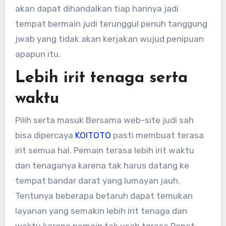
akan dapat dihandalkan tiap harinya jadi
tempat bermain judi terunggul penuh tanggung
jwab yang tidak akan kerjakan wujud penipuan
apapun itu.
Lebih irit tenaga serta
waktu
Pilih serta masuk Bersama web-site judi sah
bisa dipercaya
KOITOTO
pasti membuat terasa
irit semua hal. Pemain terasa lebih irit waktu
dan tenaganya karena tak harus datang ke
tempat bandar darat yang lumayan jauh.
Tentunya beberapa betaruh dapat temukan
layanan yang semakin lebih irit tenaga dan