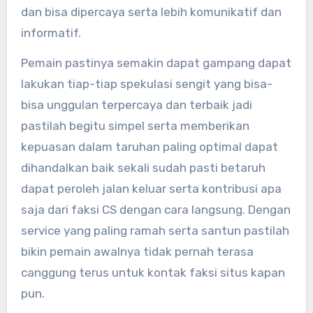
dan bisa dipercaya serta lebih komunikatif dan
informatif.
Pemain pastinya semakin dapat gampang dapat
lakukan tiap-tiap spekulasi sengit yang bisa-
bisa unggulan terpercaya dan terbaik jadi
pastilah begitu simpel serta memberikan
kepuasan dalam taruhan paling optimal dapat
dihandalkan baik sekali sudah pasti betaruh
dapat peroleh jalan keluar serta kontribusi apa
saja dari faksi CS dengan cara langsung. Dengan
service yang paling ramah serta santun pastilah
bikin pemain awalnya tidak pernah terasa
canggung terus untuk kontak faksi situs kapan
pun.