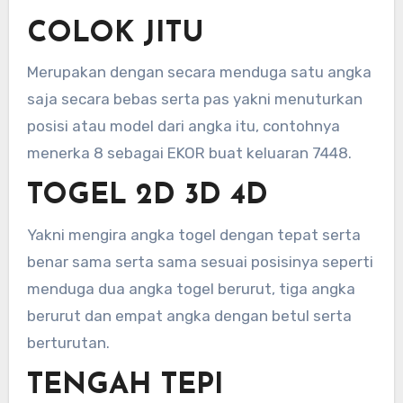
COLOK JITU
Merupakan dengan secara menduga satu angka
saja secara bebas serta pas yakni menuturkan
posisi atau model dari angka itu, contohnya
menerka 8 sebagai EKOR buat keluaran 7448.
TOGEL 2D 3D 4D
Yakni mengira angka togel dengan tepat serta
benar sama serta sama sesuai posisinya seperti
menduga dua angka togel berurut, tiga angka
berurut dan empat angka dengan betul serta
berturutan.
TENGAH TEPI