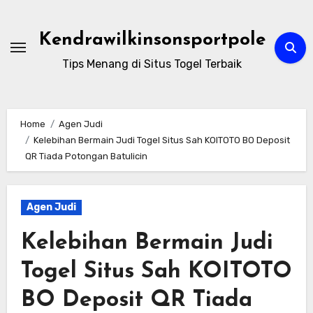
Skip
to
Kendrawilkinsonsportpole
content
Tips Menang di Situs Togel Terbaik
Home
Agen Judi
Kelebihan Bermain Judi Togel Situs Sah KOITOTO BO Deposit
QR Tiada Potongan Batulicin
Agen Judi
Kelebihan Bermain Judi
Togel Situs Sah KOITOTO
BO Deposit QR Tiada