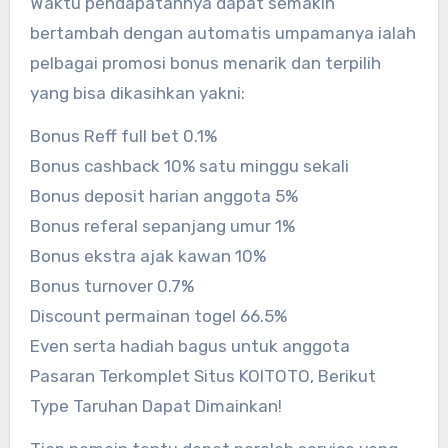
Waktu pendapatannya dapat semakin
bertambah dengan automatis umpamanya ialah
pelbagai promosi bonus menarik dan terpilih
yang bisa dikasihkan yakni:
Bonus Reff full bet 0.1%
Bonus cashback 10% satu minggu sekali
Bonus deposit harian anggota 5%
Bonus referal sepanjang umur 1%
Bonus ekstra ajak kawan 10%
Bonus turnover 0.7%
Discount permainan togel 66.5%
Even serta hadiah bagus untuk anggota
Pasaran Terkomplet Situs KOITOTO, Berikut
Type Taruhan Dapat Dimainkan!