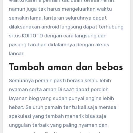
waktu karena pemain tak usah terasa Penat
namun juga tak harus mengeluarkan waktu
semakin lama, lantaran seluruhnya dapat
dilaksanakan android langsung dapat terhubung
situs KOITOTO dengan cara langsung dan
pasang taruhan didalamnya dengan akses
lancar.
Tambah aman dan bebas
Semuanya pemain pasti berasa selalu lebih
nyaman serta aman Di saat dapat peroleh
layanan blog yang sudah punyai engine lebih
hebat. Seluruh pemain tentu kali saja merasai
spekulasi yang tambah menarik bisa saja
unggulan terbaik yang paling nyaman dan