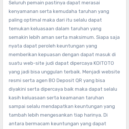
Seluruh pemain pastinya dapat merasai
kenyamanan serta kemudaha taruhan yang
paling optimal maka dari itu selalu dapat
temukan keluasaan dalam taruhan yang
semakin lebih aman serta maksimum. Siapa saja
nyata dapat peroleh keuntungan yang
memberikan kepuasan dengan dapat masuk di
suatu web-site judi dapat dipercaya KOITOTO
yang jadi bisa unggulan terbaik. Menjadi website
resmi serta agen BO Deposit QR yang bisa
diyakini serta dipercaya baik maka dapat selalu
kasih keluasaan serta keamanan taruhan
sampai selalu mendapatkan keuntungan yang
tambah lebih mengesankan tiap harinya. Di
antara bermacam keuntungan yang dapat