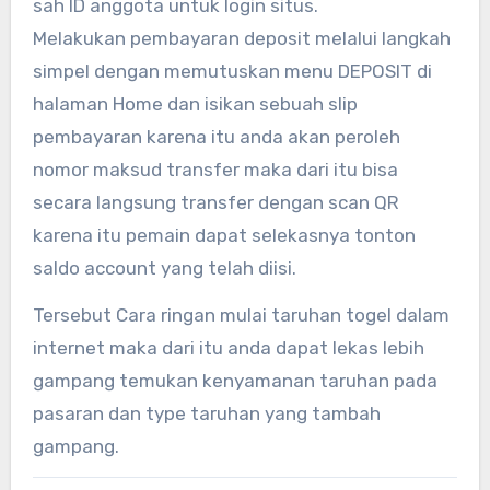
sah ID anggota untuk login situs.
Melakukan pembayaran deposit melalui langkah
simpel dengan memutuskan menu DEPOSIT di
halaman Home dan isikan sebuah slip
pembayaran karena itu anda akan peroleh
nomor maksud transfer maka dari itu bisa
secara langsung transfer dengan scan QR
karena itu pemain dapat selekasnya tonton
saldo account yang telah diisi.
Tersebut Cara ringan mulai taruhan togel dalam
internet maka dari itu anda dapat lekas lebih
gampang temukan kenyamanan taruhan pada
pasaran dan type taruhan yang tambah
gampang.