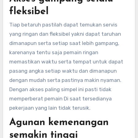
fleksibel
Tiap betaruh pastilah dapat temukan servis
yang ringan dan fleksibel yakni dapat taruhan
dimanapun serta setiap saat lebih gampang,
karenanya tentu saja pemain ringan
memastikan waktu serta tempat untuk dapat
pasang angka setiap waktu dan dimanapun
dengan mudah serta pastinya makin nyaman.
Dengan akses paling simpel ini pasti tidak
memperberat pemain Di saat tersedianya
pekerjaan yang lain tidak terusik.
Agunan kemenangan
semakin tinggi