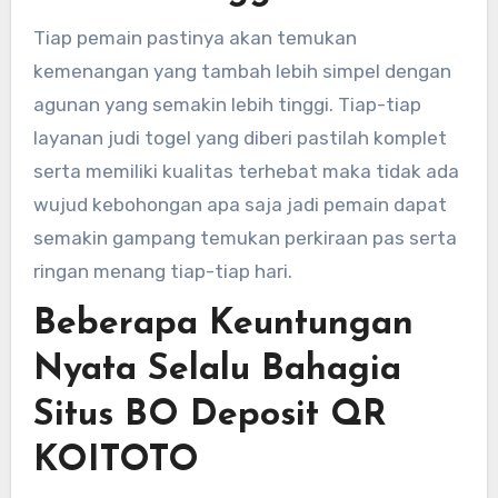
Tiap pemain pastinya akan temukan
kemenangan yang tambah lebih simpel dengan
agunan yang semakin lebih tinggi. Tiap-tiap
layanan judi togel yang diberi pastilah komplet
serta memiliki kualitas terhebat maka tidak ada
wujud kebohongan apa saja jadi pemain dapat
semakin gampang temukan perkiraan pas serta
ringan menang tiap-tiap hari.
Beberapa Keuntungan
Nyata Selalu Bahagia
Situs BO Deposit QR
KOITOTO