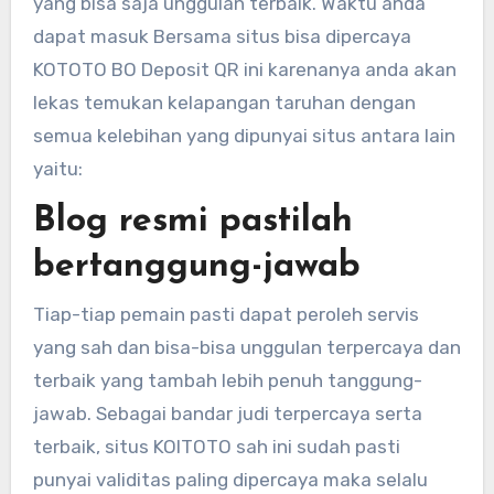
yang bisa saja unggulan terbaik. Waktu anda
dapat masuk Bersama situs bisa dipercaya
KOTOTO BO Deposit QR ini karenanya anda akan
lekas temukan kelapangan taruhan dengan
semua kelebihan yang dipunyai situs antara lain
yaitu:
Blog resmi pastilah
bertanggung-jawab
Tiap-tiap pemain pasti dapat peroleh servis
yang sah dan bisa-bisa unggulan terpercaya dan
terbaik yang tambah lebih penuh tanggung-
jawab. Sebagai bandar judi terpercaya serta
terbaik, situs KOITOTO sah ini sudah pasti
punyai validitas paling dipercaya maka selalu