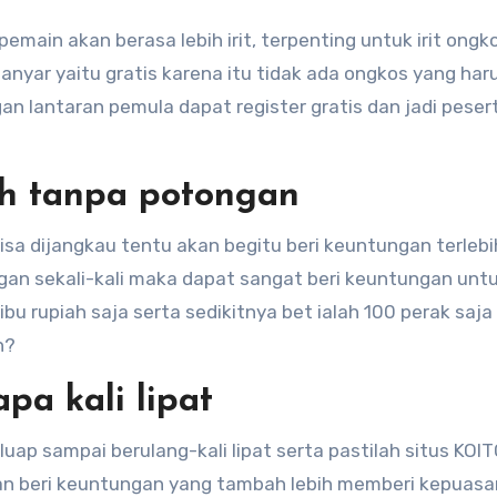
main akan berasa lebih irit, terpenting untuk irit ongk
nyar yaitu gratis karena itu tidak ada ongkos yang har
n lantaran pemula dapat register gratis dan jadi peser
ah tanpa potongan
isa dijangkau tentu akan begitu beri keuntungan terlebi
gan sekali-kali maka dapat sangat beri keuntungan unt
u rupiah saja serta sedikitnya bet ialah 100 perak saja
n?
pa kali lipat
ap sampai berulang-kali lipat serta pastilah situs KOI
an beri keuntungan yang tambah lebih memberi kepuasa