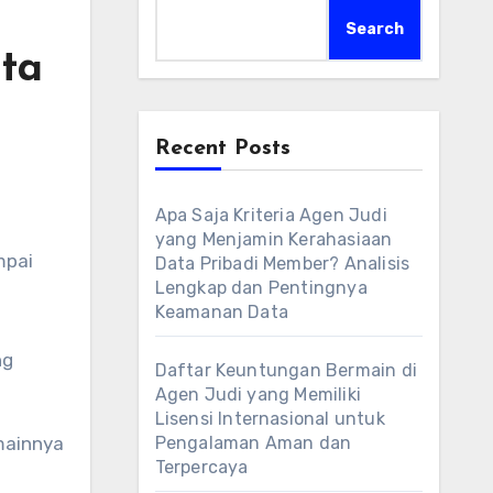
Search
ta
Recent Posts
Apa Saja Kriteria Agen Judi
yang Menjamin Kerahasiaan
Data Pribadi Member? Analisis
Lengkap dan Pentingnya
Keamanan Data
ng
Daftar Keuntungan Bermain di
Agen Judi yang Memiliki
Lisensi Internasional untuk
mainnya
Pengalaman Aman dan
Terpercaya