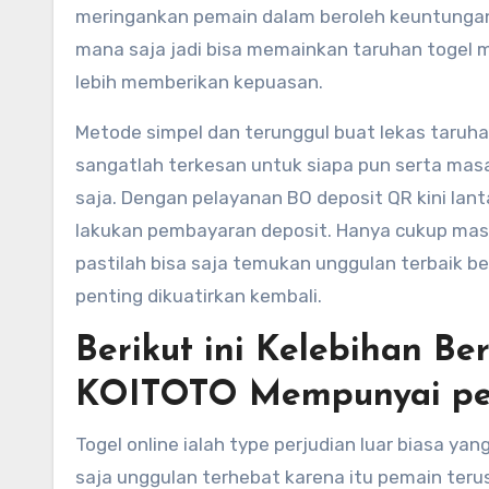
meringankan pemain dalam beroleh keuntungan 
mana saja jadi bisa memainkan taruhan togel m
lebih memberikan kepuasan.
Metode simpel dan terunggul buat lekas taruh
sangatlah terkesan untuk siapa pun serta mas
saja. Dengan pelayanan BO deposit QR kini lan
lakukan pembayaran deposit. Hanya cukup masu
pastilah bisa saja temukan unggulan terbaik b
penting dikuatirkan kembali.
Berikut ini Kelebihan B
KOITOTO Mempunyai p
Togel online ialah type perjudian luar biasa y
saja unggulan terhebat karena itu pemain teru