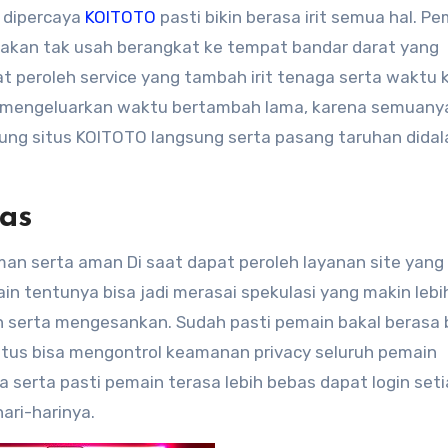
a dipercaya
KOITOTO
pasti bikin berasa irit semua hal. P
enakan tak usah berangkat ke tempat bandar darat yang
 peroleh service yang tambah irit tenaga serta waktu 
us mengeluarkan waktu bertambah lama, karena semuany
ubung situs KOITOTO langsung serta pasang taruhan dida
as
an serta aman Di saat dapat peroleh layanan site yang
n tentunya bisa jadi merasai spekulasi yang makin lebi
an serta mengesankan. Sudah pasti pemain bakal berasa 
tus bisa mengontrol keamanan privacy seluruh pemain
a serta pasti pemain terasa lebih bebas dapat login set
ari-harinya.