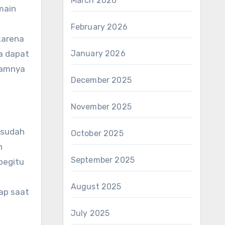
March 2026
emain
February 2026
karena
a dapat
January 2026
lamnya
December 2025
November 2025
 sudah
October 2025
h
September 2025
begitu
August 2025
iap saat
July 2025