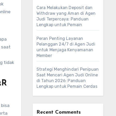
ok
Cara Melakukan Deposit dan
nline
Withdraw yang Aman di Agen
Judi Terpercaya: Panduan
Lengkap untuk Pemain
Peran Penting Layanan
iapa
Pelanggan 24/7 di Agen Judi
 saat
untuk Menjaga Kenyamanan
h
Member
g tidak
Strategi Menghindari Penipuan
Saat Mencari Agen Judi Online
di Tahun 2026: Panduan
QR
Lengkap untuk Pemain Cerdas
 bisa
Recent Comments
erta