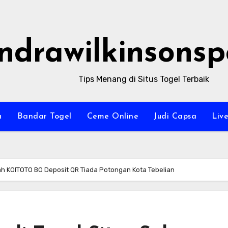
ndrawilkinsonsp
Tips Menang di Situs Togel Terbaik
a
Bandar Togel
Ceme Online
Judi Capsa
Liv
Sah KOITOTO BO Deposit QR Tiada Potongan Kota Tebelian