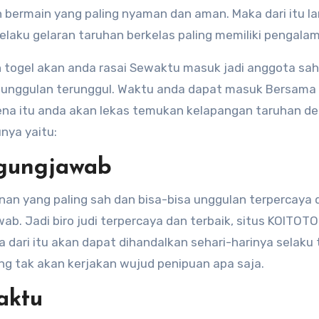
h bermain yang paling nyaman dan aman. Maka dari itu l
elaku gelaran taruhan berkelas paling memiliki pengala
ogel akan anda rasai Sewaktu masuk jadi anggota sah
a unggulan terunggul. Waktu anda dapat masuk Bersama 
rena itu anda akan lekas temukan kelapangan taruhan d
nya yaitu:
ggungjawab
nan yang paling sah dan bisa-bisa unggulan terpercaya 
b. Jadi biro judi terpercaya dan terbaik, situs KOITOTO 
a dari itu akan dapat dihandalkan sehari-harinya selaku
ng tak akan kerjakan wujud penipuan apa saja.
aktu