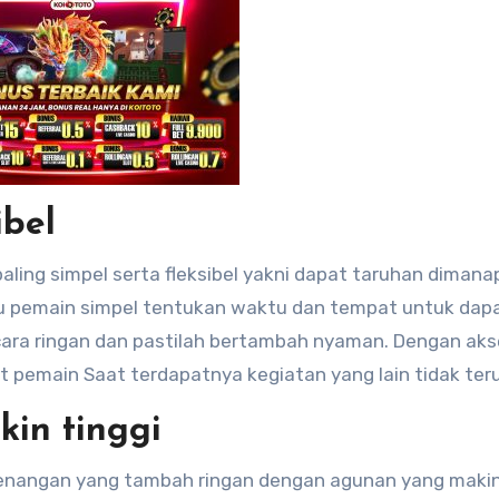
ibel
paling simpel serta fleksibel yakni dapat taruhan diman
tu pemain simpel tentukan waktu dan tempat untuk dap
ara ringan dan pastilah bertambah nyaman. Dengan aks
t pemain Saat terdapatnya kegiatan yang lain tidak teru
in tinggi
enangan yang tambah ringan dengan agunan yang makin