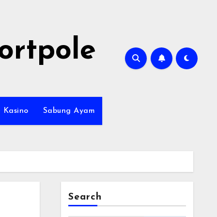
ortpole
e Kasino
Sabung Ayam
Search