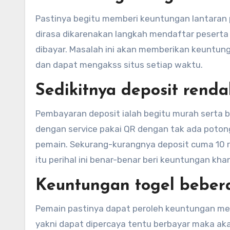
Pastinya begitu memberi keuntungan lantaran pe
dirasa dikarenakan langkah mendaftar peserta a
dibayar. Masalah ini akan memberikan keuntunga
dan dapat mengakss situs setiap waktu.
Sedikitnya deposit rend
Pembayaran deposit ialah begitu murah serta b
dengan service pakai QR dengan tak ada poton
pemain. Sekurang-kurangnya deposit cuma 10 rib
itu perihal ini benar-benar beri keuntungan kha
Keuntungan togel bebera
Pemain pastinya dapat peroleh keuntungan melu
yakni dapat dipercaya tentu berbayar maka ak