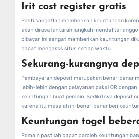
Irit cost register gratis
Pasti sangatlah memberikan keuntungan karena pe
akan dirasa lantaran langkah mendaftar anggo
dibayar. Ini sangat memberikan keuntungan dik
dapat mengakss situs setiap waktu.
Sekurang-kurangnya dep
Pembayaran deposit merupakan benar-benar mu
lebih-lebih dengan pelayanan pakai QR dengan
keuntungan buat pemain. Sedikitnya deposit cu
karena itu masalah ini benar-benar beri keunt
Keuntungan togel bebera
Pemain pastilah dapat peroleh keuntungan bany