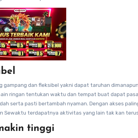
ibel
ng gampang dan fleksibel yakni dapat taruhan dimanapun
emain ringan tentukan waktu dan tempat buat dapat pas
dah serta pasti bertambah nyaman. Dengan akses palin
 Sewaktu terdapatnya aktivitas yang lain tak kan terus
akin tinggi