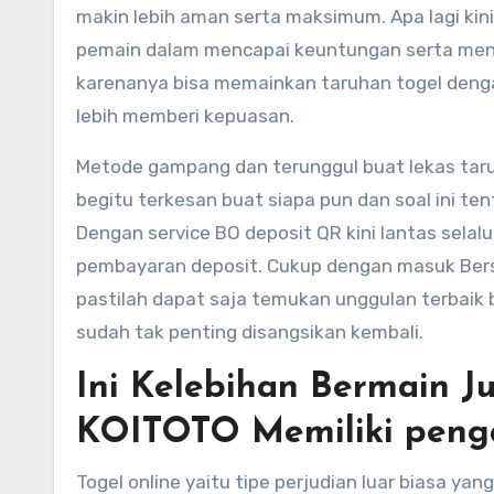
makin lebih aman serta maksimum. Apa lagi kin
pemain dalam mencapai keuntungan serta mena
karenanya bisa memainkan taruhan togel deng
lebih memberi kepuasan.
Metode gampang dan terunggul buat lekas tar
begitu terkesan buat siapa pun dan soal ini t
Dengan service BO deposit QR kini lantas sela
pembayaran deposit. Cukup dengan masuk Bersa
pastilah dapat saja temukan unggulan terbaik
sudah tak penting disangsikan kembali.
Ini Kelebihan Bermain J
KOITOTO Memiliki pen
Togel online yaitu tipe perjudian luar biasa yan