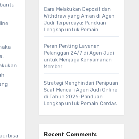
mbantu
Cara Melakukan Deposit dan
Withdraw yang Aman di Agen
Judi Terpercaya: Panduan
line
Lengkap untuk Pemain
Peran Penting Layanan
 maka
Pelanggan 24/7 di Agen Judi
a.
untuk Menjaga Kenyamanan
lakukan
Member
uh
Strategi Menghindari Penipuan
ang
Saat Mencari Agen Judi Online
di Tahun 2026: Panduan
Lengkap untuk Pemain Cerdas
Recent Comments
adi bisa