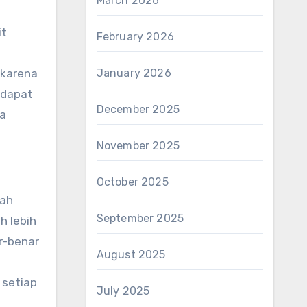
March 2026
it
February 2026
 karena
January 2026
 dapat
December 2025
ya
November 2025
October 2025
dah
September 2025
h lebih
r-benar
August 2025
 setiap
July 2025