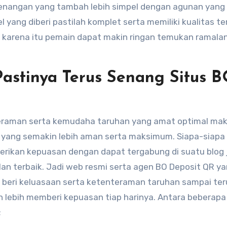
enangan yang tambah lebih simpel dengan agunan yang
l yang diberi pastilah komplet serta memiliki kualitas ter
 karena itu pemain dapat makin ringan temukan ramala
stinya Terus Senang Situs 
teraman serta kemudaha taruhan yang amat optimal ma
n yang semakin lebih aman serta maksimum. Siapa-siapa
rikan kepuasan dengan dapat tergabung di suatu blog 
an terbaik. Jadi web resmi serta agen BO Deposit QR ya
s beri keluasaan serta ketenteraman taruhan sampai ter
ebih memberi kepuasan tiap harinya. Antara beberapa
;