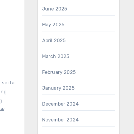
June 2025
May 2025
April 2025
March 2025
February 2025
 serta
January 2025
ang
g
December 2024
ik.
November 2024