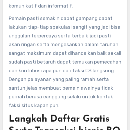
komunikatif dan informatif.
Pemain pasti semakin dapat gampang dapat
lakukan tiap-tiap spekulasi sengit yang jadi bisa
unggulan terpercaya serta terbaik jadi pasti
akan ringan serta mengesankan dalam taruhan
sangat maksimum dapat dihandalkan baik sekali
sudah pasti betaruh dapat temukan pemecahan
dan kontribusi apa pun dari faksi CS langsung.
Dengan pelayanan yang paling ramah serta
santun jelas membuat pemain awalnya tidak
pernah berasa canggung selalu untuk kontak
faksi situs kapan pun.
Langkah Daftar Gratis