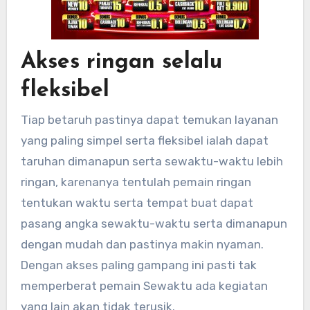
Akses ringan selalu
fleksibel
Tiap betaruh pastinya dapat temukan layanan
yang paling simpel serta fleksibel ialah dapat
taruhan dimanapun serta sewaktu-waktu lebih
ringan, karenanya tentulah pemain ringan
tentukan waktu serta tempat buat dapat
pasang angka sewaktu-waktu serta dimanapun
dengan mudah dan pastinya makin nyaman.
Dengan akses paling gampang ini pasti tak
memperberat pemain Sewaktu ada kegiatan
yang lain akan tidak terusik.