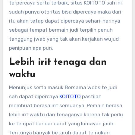
terpercaya serta terbaik, situs KOITOTO sah ini
sudah punya otoritas bisa dipercaya maka dari
itu akan tetap dapat dipercaya sehari-harinya
sebagai tempat bermain judi terpilih penuh
tanggung jwab yang tak akan kerjakan wujud
penipuan apa pun.
Lebih irit tenaga dan
waktu
Menunjuk serta masuk Bersama website judi
sah dapat dipercaya
KOITOTO
pastilah
membuat berasa irit semuanya. Pemain berasa
lebih irit waktu dan tenaganya karena tak perlu
ke tempat bandar darat yang lumayan jauh.
Tentunya banyak betaruh dapat temukan