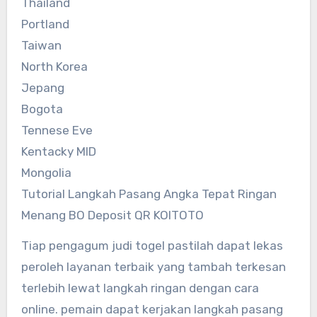
Thailand
Portland
Taiwan
North Korea
Jepang
Bogota
Tennese Eve
Kentacky MID
Mongolia
Tutorial Langkah Pasang Angka Tepat Ringan
Menang BO Deposit QR KOITOTO
Tiap pengagum judi togel pastilah dapat lekas
peroleh layanan terbaik yang tambah terkesan
terlebih lewat langkah ringan dengan cara
online. pemain dapat kerjakan langkah pasang