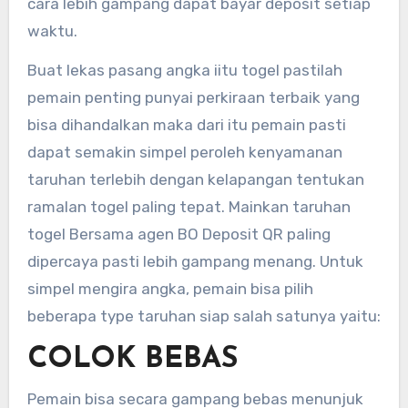
cara lebih gampang dapat bayar deposit setiap
waktu.
Buat lekas pasang angka iitu togel pastilah
pemain penting punyai perkiraan terbaik yang
bisa dihandalkan maka dari itu pemain pasti
dapat semakin simpel peroleh kenyamanan
taruhan terlebih dengan kelapangan tentukan
ramalan togel paling tepat. Mainkan taruhan
togel Bersama agen BO Deposit QR paling
dipercaya pasti lebih gampang menang. Untuk
simpel mengira angka, pemain bisa pilih
beberapa type taruhan siap salah satunya yaitu:
COLOK BEBAS
Pemain bisa secara gampang bebas menunjuk