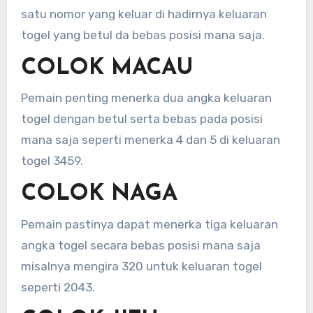
satu nomor yang keluar di hadirnya keluaran
togel yang betul da bebas posisi mana saja.
COLOK MACAU
Pemain penting menerka dua angka keluaran
togel dengan betul serta bebas pada posisi
mana saja seperti menerka 4 dan 5 di keluaran
togel 3459.
COLOK NAGA
Pemain pastinya dapat menerka tiga keluaran
angka togel secara bebas posisi mana saja
misalnya mengira 320 untuk keluaran togel
seperti 2043.