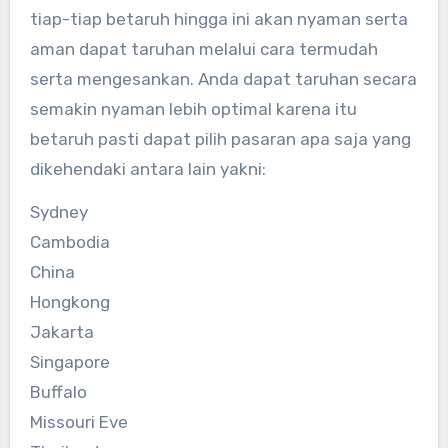
tiap-tiap betaruh hingga ini akan nyaman serta
aman dapat taruhan melalui cara termudah
serta mengesankan. Anda dapat taruhan secara
semakin nyaman lebih optimal karena itu
betaruh pasti dapat pilih pasaran apa saja yang
dikehendaki antara lain yakni:
Sydney
Cambodia
China
Hongkong
Jakarta
Singapore
Buffalo
Missouri Eve