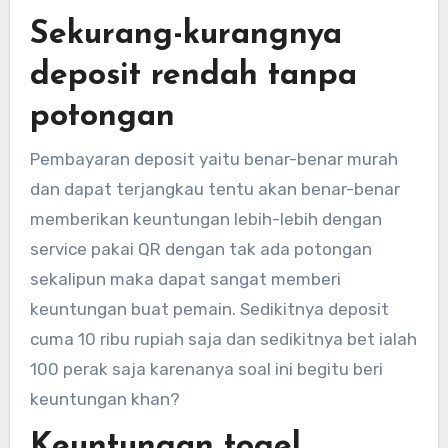
Sekurang-kurangnya
deposit rendah tanpa
potongan
Pembayaran deposit yaitu benar-benar murah
dan dapat terjangkau tentu akan benar-benar
memberikan keuntungan lebih-lebih dengan
service pakai QR dengan tak ada potongan
sekalipun maka dapat sangat memberi
keuntungan buat pemain. Sedikitnya deposit
cuma 10 ribu rupiah saja dan sedikitnya bet ialah
100 perak saja karenanya soal ini begitu beri
keuntungan khan?
Keuntungan togel