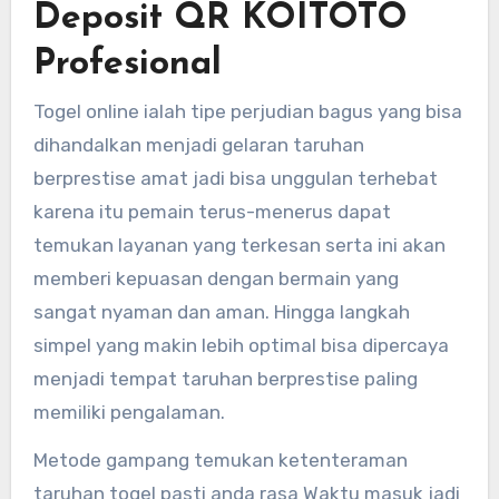
Deposit QR KOITOTO
Profesional
Togel online ialah tipe perjudian bagus yang bisa
dihandalkan menjadi gelaran taruhan
berprestise amat jadi bisa unggulan terhebat
karena itu pemain terus-menerus dapat
temukan layanan yang terkesan serta ini akan
memberi kepuasan dengan bermain yang
sangat nyaman dan aman. Hingga langkah
simpel yang makin lebih optimal bisa dipercaya
menjadi tempat taruhan berprestise paling
memiliki pengalaman.
Metode gampang temukan ketenteraman
taruhan togel pasti anda rasa Waktu masuk jadi