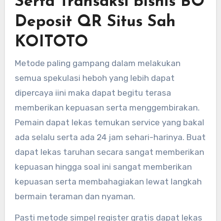
Serta Transaksi bisnis BO
Deposit QR Situs Sah
KOITOTO
Metode paling gampang dalam melakukan
semua spekulasi heboh yang lebih dapat
dipercaya iini maka dapat begitu terasa
memberikan kepuasan serta menggembirakan.
Pemain dapat lekas temukan service yang bakal
ada selalu serta ada 24 jam sehari-harinya. Buat
dapat lekas taruhan secara sangat memberikan
kepuasan hingga soal ini sangat memberikan
kepuasan serta membahagiakan lewat langkah
bermain teraman dan nyaman.
Pasti metode simpel register gratis dapat lekas