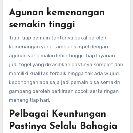
Agunan kemenangan
semakin tinggi
Tiap-tiap pemain tentunya bakal peroleh
kemenangan yang tambah simpel dengan
agunan yang makin lebih tinggi. Tiap layanan
judi togel yang dikasihkan pastinya komplet dan
memiliki kualitas terbaik hingga tak ada wujud
kebohongan apa saja jadi pemain bisa semakin
gampang peroleh perkiraan cocok serta ringan
menang tiap hari.
Pelbagai Keuntungan
Pastinya Selalu Bahagia