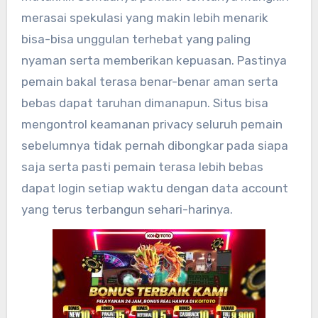
merasai spekulasi yang makin lebih menarik
bisa-bisa unggulan terhebat yang paling
nyaman serta memberikan kepuasan. Pastinya
pemain bakal terasa benar-benar aman serta
bebas dapat taruhan dimanapun. Situs bisa
mengontrol keamanan privacy seluruh pemain
sebelumnya tidak pernah dibongkar pada siapa
saja serta pasti pemain terasa lebih bebas
dapat login setiap waktu dengan data account
yang terus terbangun sehari-harinya.