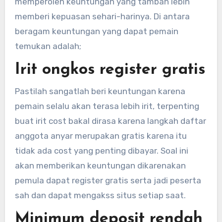
memperoleh keuntungan yang tambah lebih
memberi kepuasan sehari-harinya. Di antara
beragam keuntungan yang dapat pemain
temukan adalah;
Irit ongkos register gratis
Pastilah sangatlah beri keuntungan karena
pemain selalu akan terasa lebih irit, terpenting
buat irit cost bakal dirasa karena langkah daftar
anggota anyar merupakan gratis karena itu
tidak ada cost yang penting dibayar. Soal ini
akan memberikan keuntungan dikarenakan
pemula dapat register gratis serta jadi peserta
sah dan dapat mengakss situs setiap saat.
Minimum deposit rendah