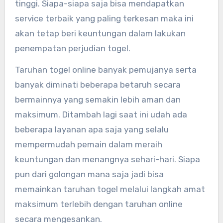
tinggi. Siapa-siapa saja bisa mendapatkan
service terbaik yang paling terkesan maka ini
akan tetap beri keuntungan dalam lakukan
penempatan perjudian togel.
Taruhan togel online banyak pemujanya serta
banyak diminati beberapa betaruh secara
bermainnya yang semakin lebih aman dan
maksimum. Ditambah lagi saat ini udah ada
beberapa layanan apa saja yang selalu
mempermudah pemain dalam meraih
keuntungan dan menangnya sehari-hari. Siapa
pun dari golongan mana saja jadi bisa
memainkan taruhan togel melalui langkah amat
maksimum terlebih dengan taruhan online
secara mengesankan.