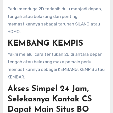
Perlu menduga 2D terlebih dulu menjadi depan,
tengah atau belakang dan penting
memastikannya sebagai taruhan SILANG atau
HOMO.
KEMBANG KEMPIS
Yakni melalui cara tentukan 2D di antara depan,
tengah atau belakang maka pemain perlu
memastikannya sebagai KEMBANG, KEMPIS atau
KEMBAR.
Akses Simpel 24 Jam,
Selekasnya Kontak CS
Dapat Main Situs BO