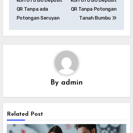
KOITOTO BO Deposit
KOITOTO BO Deposit
QR Tanpa ada
QR Tanpa Potongan
Potongan Seruyan
Tanah Bumbu
By
admin
Related Post