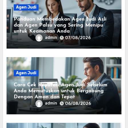
Agen Judi
Panduan Membedakan Agen Judi Asli
dan Agen Palsu yang Sering Menipu
untuk Keamanan Anda
admin
07/08/2026
Agen Judi
Cara Cek Reputasi Agen Judi Sebelum
Anda Memutuskan untuk Bergabung
Dengan Aman dan Tepat
admin
06/08/2026