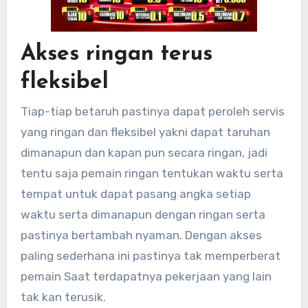
Akses ringan terus
fleksibel
Tiap-tiap betaruh pastinya dapat peroleh servis
yang ringan dan fleksibel yakni dapat taruhan
dimanapun dan kapan pun secara ringan, jadi
tentu saja pemain ringan tentukan waktu serta
tempat untuk dapat pasang angka setiap
waktu serta dimanapun dengan ringan serta
pastinya bertambah nyaman. Dengan akses
paling sederhana ini pastinya tak memperberat
pemain Saat terdapatnya pekerjaan yang lain
tak kan terusik.