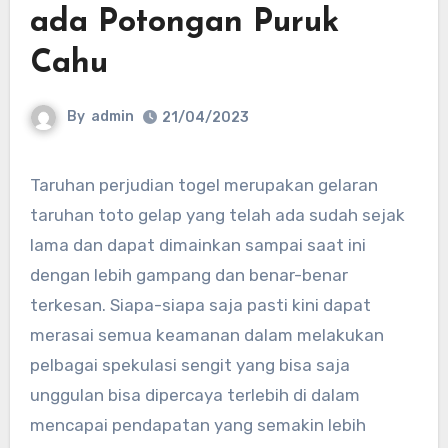
ada Potongan Puruk
Cahu
By
admin
21/04/2023
Taruhan perjudian togel merupakan gelaran
taruhan toto gelap yang telah ada sudah sejak
lama dan dapat dimainkan sampai saat ini
dengan lebih gampang dan benar-benar
terkesan. Siapa-siapa saja pasti kini dapat
merasai semua keamanan dalam melakukan
pelbagai spekulasi sengit yang bisa saja
unggulan bisa dipercaya terlebih di dalam
mencapai pendapatan yang semakin lebih