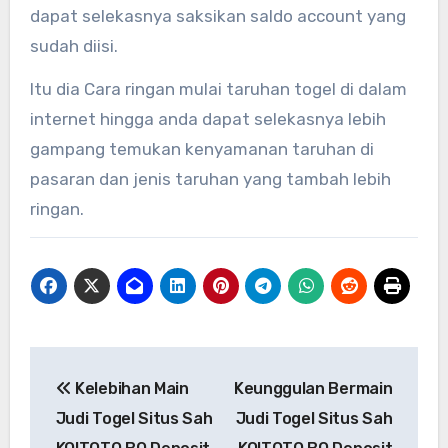
dapat selekasnya saksikan saldo account yang
sudah diisi.
Itu dia Cara ringan mulai taruhan togel di dalam
internet hingga anda dapat selekasnya lebih
gampang temukan kenyamanan taruhan di
pasaran dan jenis taruhan yang tambah lebih
ringan.
Post
Kelebihan Main
Keunggulan Bermain
navigation
Judi Togel Situs Sah
Judi Togel Situs Sah