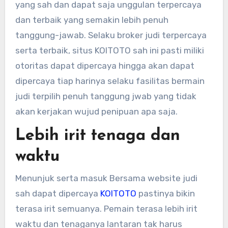
yang sah dan dapat saja unggulan terpercaya
dan terbaik yang semakin lebih penuh
tanggung-jawab. Selaku broker judi terpercaya
serta terbaik, situs KOITOTO sah ini pasti miliki
otoritas dapat dipercaya hingga akan dapat
dipercaya tiap harinya selaku fasilitas bermain
judi terpilih penuh tanggung jwab yang tidak
akan kerjakan wujud penipuan apa saja.
Lebih irit tenaga dan
waktu
Menunjuk serta masuk Bersama website judi
sah dapat dipercaya
KOITOTO
pastinya bikin
terasa irit semuanya. Pemain terasa lebih irit
waktu dan tenaganya lantaran tak harus