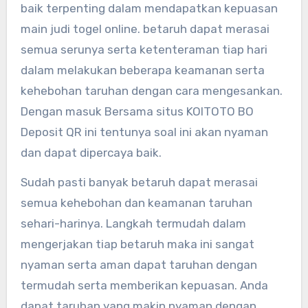
baik terpenting dalam mendapatkan kepuasan
main judi togel online. betaruh dapat merasai
semua serunya serta ketenteraman tiap hari
dalam melakukan beberapa keamanan serta
kehebohan taruhan dengan cara mengesankan.
Dengan masuk Bersama situs KOITOTO BO
Deposit QR ini tentunya soal ini akan nyaman
dan dapat dipercaya baik.
Sudah pasti banyak betaruh dapat merasai
semua kehebohan dan keamanan taruhan
sehari-harinya. Langkah termudah dalam
mengerjakan tiap betaruh maka ini sangat
nyaman serta aman dapat taruhan dengan
termudah serta memberikan kepuasan. Anda
dapat taruhan yang makin nyaman dengan