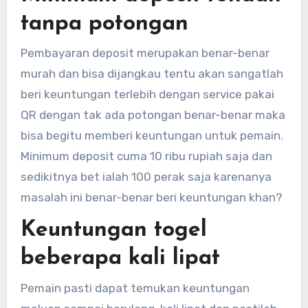
tanpa potongan
Pembayaran deposit merupakan benar-benar
murah dan bisa dijangkau tentu akan sangatlah
beri keuntungan terlebih dengan service pakai
QR dengan tak ada potongan benar-benar maka
bisa begitu memberi keuntungan untuk pemain.
Minimum deposit cuma 10 ribu rupiah saja dan
sedikitnya bet ialah 100 perak saja karenanya
masalah ini benar-benar beri keuntungan khan?
Keuntungan togel
beberapa kali lipat
Pemain pasti dapat temukan keuntungan