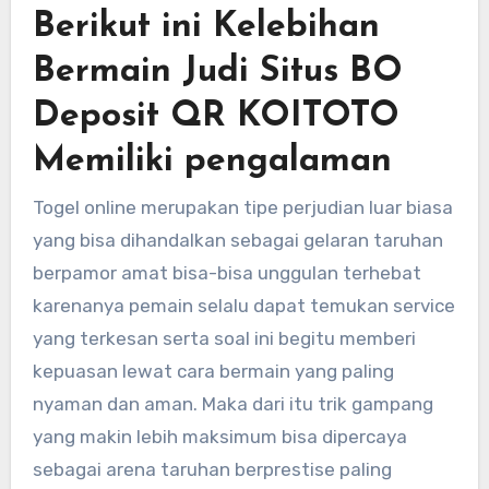
Berikut ini Kelebihan
Bermain Judi Situs BO
Deposit QR KOITOTO
Memiliki pengalaman
Togel online merupakan tipe perjudian luar biasa
yang bisa dihandalkan sebagai gelaran taruhan
berpamor amat bisa-bisa unggulan terhebat
karenanya pemain selalu dapat temukan service
yang terkesan serta soal ini begitu memberi
kepuasan lewat cara bermain yang paling
nyaman dan aman. Maka dari itu trik gampang
yang makin lebih maksimum bisa dipercaya
sebagai arena taruhan berprestise paling