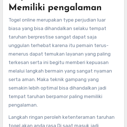
Memiliki pengalaman
Togel online merupakan type perjudian luar
biasa yang bisa dihandalkan selaku tempat
taruhan berprestise sangat dapat saja
unggulan terhebat karena itu pemain terus-
menerus dapat temukan layanan yang paling
terkesan serta ini begitu memberi kepuasan
melalui langkah bermain yang sangat nyaman
serta aman. Maka teknik gampang yang
semakin lebih optimal bisa dihandalkan jadi
tempat taruhan berpamor paling memiliki
pengalaman.
Langkah ringan peroleh ketenteraman taruhan
togel akan anda rasa Di saat masuk jadi