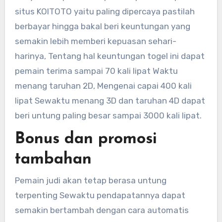
situs KOITOTO yaitu paling dipercaya pastilah
berbayar hingga bakal beri keuntungan yang
semakin lebih memberi kepuasan sehari-
harinya, Tentang hal keuntungan togel ini dapat
pemain terima sampai 70 kali lipat Waktu
menang taruhan 2D, Mengenai capai 400 kali
lipat Sewaktu menang 3D dan taruhan 4D dapat
beri untung paling besar sampai 3000 kali lipat.
Bonus dan promosi
tambahan
Pemain judi akan tetap berasa untung
terpenting Sewaktu pendapatannya dapat
semakin bertambah dengan cara automatis