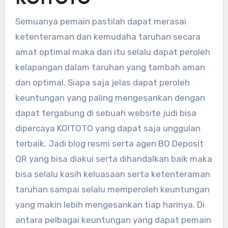
Semuanya pemain pastilah dapat merasai
ketenteraman dan kemudaha taruhan secara
amat optimal maka dari itu selalu dapat peroleh
kelapangan dalam taruhan yang tambah aman
dan optimal. Siapa saja jelas dapat peroleh
keuntungan yang paling mengesankan dengan
dapat tergabung di sebuah website judi bisa
dipercaya KOITOTO yang dapat saja unggulan
terbaik. Jadi blog resmi serta agen BO Deposit
QR yang bisa diakui serta dihandalkan baik maka
bisa selalu kasih keluasaan serta ketenteraman
taruhan sampai selalu memperoleh keuntungan
yang makin lebih mengesankan tiap harinya. Di
antara pelbagai keuntungan yang dapat pemain