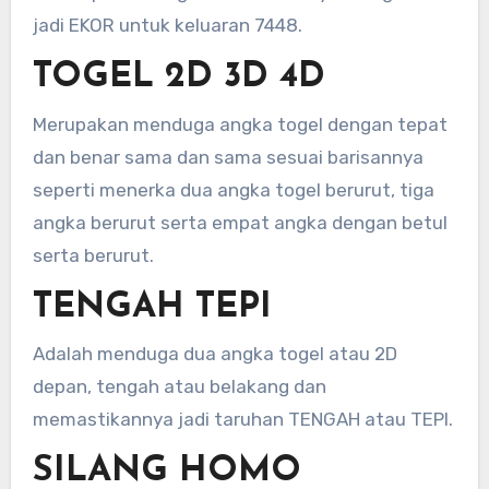
jadi EKOR untuk keluaran 7448.
TOGEL 2D 3D 4D
Merupakan menduga angka togel dengan tepat
dan benar sama dan sama sesuai barisannya
seperti menerka dua angka togel berurut, tiga
angka berurut serta empat angka dengan betul
serta berurut.
TENGAH TEPI
Adalah menduga dua angka togel atau 2D
depan, tengah atau belakang dan
memastikannya jadi taruhan TENGAH atau TEPI.
SILANG HOMO