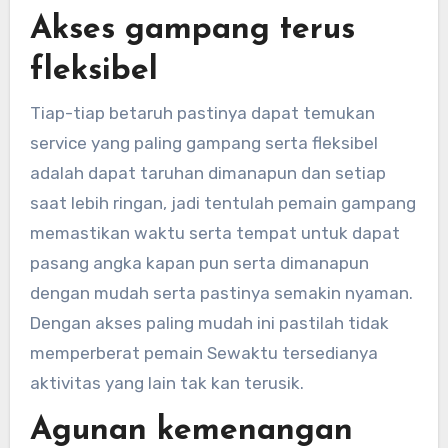
Akses gampang terus
fleksibel
Tiap-tiap betaruh pastinya dapat temukan
service yang paling gampang serta fleksibel
adalah dapat taruhan dimanapun dan setiap
saat lebih ringan, jadi tentulah pemain gampang
memastikan waktu serta tempat untuk dapat
pasang angka kapan pun serta dimanapun
dengan mudah serta pastinya semakin nyaman.
Dengan akses paling mudah ini pastilah tidak
memperberat pemain Sewaktu tersedianya
aktivitas yang lain tak kan terusik.
Agunan kemenangan