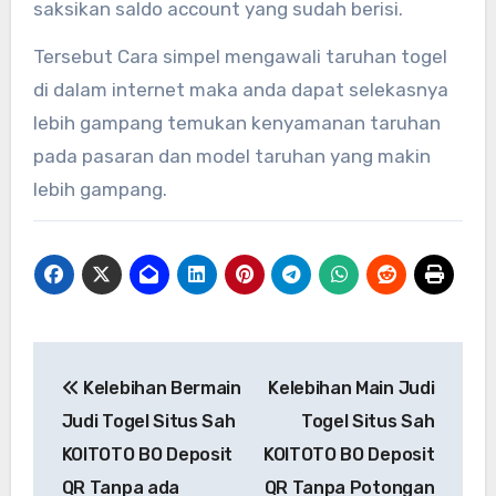
saksikan saldo account yang sudah berisi.
Tersebut Cara simpel mengawali taruhan togel
di dalam internet maka anda dapat selekasnya
lebih gampang temukan kenyamanan taruhan
pada pasaran dan model taruhan yang makin
lebih gampang.
Post
Kelebihan Bermain
Kelebihan Main Judi
navigation
Judi Togel Situs Sah
Togel Situs Sah
KOITOTO BO Deposit
KOITOTO BO Deposit
QR Tanpa ada
QR Tanpa Potongan