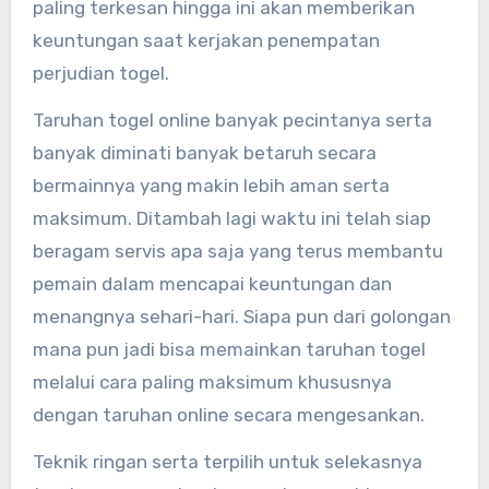
paling terkesan hingga ini akan memberikan
keuntungan saat kerjakan penempatan
perjudian togel.
Taruhan togel online banyak pecintanya serta
banyak diminati banyak betaruh secara
bermainnya yang makin lebih aman serta
maksimum. Ditambah lagi waktu ini telah siap
beragam servis apa saja yang terus membantu
pemain dalam mencapai keuntungan dan
menangnya sehari-hari. Siapa pun dari golongan
mana pun jadi bisa memainkan taruhan togel
melalui cara paling maksimum khususnya
dengan taruhan online secara mengesankan.
Teknik ringan serta terpilih untuk selekasnya