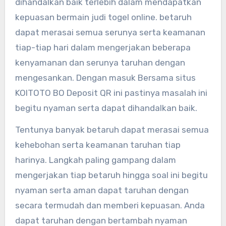
dihandalkan baik terlebih dalam mendapatkan
kepuasan bermain judi togel online. betaruh
dapat merasai semua serunya serta keamanan
tiap-tiap hari dalam mengerjakan beberapa
kenyamanan dan serunya taruhan dengan
mengesankan. Dengan masuk Bersama situs
KOITOTO BO Deposit QR ini pastinya masalah ini
begitu nyaman serta dapat dihandalkan baik.
Tentunya banyak betaruh dapat merasai semua
kehebohan serta keamanan taruhan tiap
harinya. Langkah paling gampang dalam
mengerjakan tiap betaruh hingga soal ini begitu
nyaman serta aman dapat taruhan dengan
secara termudah dan memberi kepuasan. Anda
dapat taruhan dengan bertambah nyaman