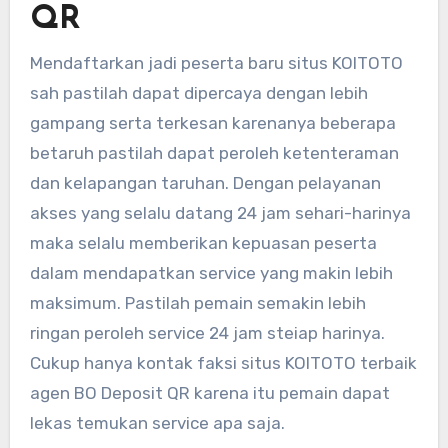
QR
Mendaftarkan jadi peserta baru situs KOITOTO
sah pastilah dapat dipercaya dengan lebih
gampang serta terkesan karenanya beberapa
betaruh pastilah dapat peroleh ketenteraman
dan kelapangan taruhan. Dengan pelayanan
akses yang selalu datang 24 jam sehari-harinya
maka selalu memberikan kepuasan peserta
dalam mendapatkan service yang makin lebih
maksimum. Pastilah pemain semakin lebih
ringan peroleh service 24 jam steiap harinya.
Cukup hanya kontak faksi situs KOITOTO terbaik
agen BO Deposit QR karena itu pemain dapat
lekas temukan service apa saja.