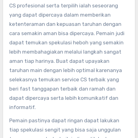
CS profesional serta terpilih ialah seseorang
yang dapat dipercaya dalam memberikan
ketenteraman dan kepuasan taruhan dengan
cara semakin aman bisa dipercaya. Pemain judi
dapat temukan spekulasi heboh yang semakin
lebih membahagiakan melalui langkah sangat
aman tiap harinya. Buat dapat upayakan
taruhan main dengan lebih optimal karenanya
selekasnya temukan service CS terbaik yang
beri fast tanggapan terbaik dan ramah dan
dapat dipercaya serta lebih komunikatif dan
informatif.
Pemain pastinya dapat ringan dapat lakukan
tiap spekulasi sengit yang bisa saja unggulan