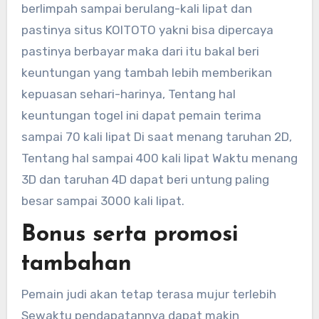
berlimpah sampai berulang-kali lipat dan
pastinya situs KOITOTO yakni bisa dipercaya
pastinya berbayar maka dari itu bakal beri
keuntungan yang tambah lebih memberikan
kepuasan sehari-harinya, Tentang hal
keuntungan togel ini dapat pemain terima
sampai 70 kali lipat Di saat menang taruhan 2D,
Tentang hal sampai 400 kali lipat Waktu menang
3D dan taruhan 4D dapat beri untung paling
besar sampai 3000 kali lipat.
Bonus serta promosi
tambahan
Pemain judi akan tetap terasa mujur terlebih
Sewaktu pendapatannya dapat makin