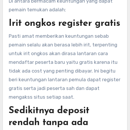
Di antara bermacam keuntungan yang dapat
pemain temukan adalah;
Irit ongkos register gratis
Pasti amat memberikan keuntungan sebab
pemain selalu akan berasa lebih irit, terpenting
untuk irit ongkos akan dirasa lantaran cara
mendaftar peserta baru yaitu gratis karena itu
tidak ada cost yang penting dibayar. Ini begitu
beri keuntungan lantaran pemula dapat register
gratis serta jadi peserta sah dan dapat
mengakss situs setiap saat.
Sedikitnya deposit
rendah tanpa ada