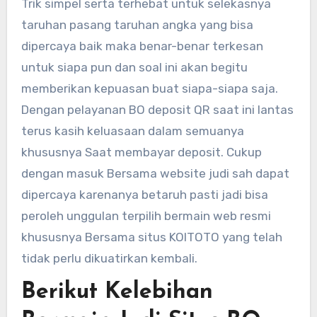
Trik simpel serta terhebat untuk selekasnya
taruhan pasang taruhan angka yang bisa
dipercaya baik maka benar-benar terkesan
untuk siapa pun dan soal ini akan begitu
memberikan kepuasan buat siapa-siapa saja.
Dengan pelayanan BO deposit QR saat ini lantas
terus kasih keluasaan dalam semuanya
khususnya Saat membayar deposit. Cukup
dengan masuk Bersama website judi sah dapat
dipercaya karenanya betaruh pasti jadi bisa
peroleh unggulan terpilih bermain web resmi
khususnya Bersama situs KOITOTO yang telah
tidak perlu dikuatirkan kembali.
Berikut Kelebihan