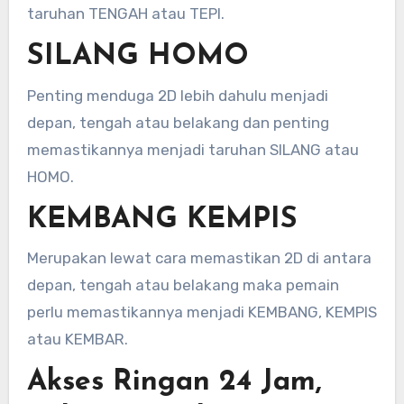
taruhan TENGAH atau TEPI.
SILANG HOMO
Penting menduga 2D lebih dahulu menjadi
depan, tengah atau belakang dan penting
memastikannya menjadi taruhan SILANG atau
HOMO.
KEMBANG KEMPIS
Merupakan lewat cara memastikan 2D di antara
depan, tengah atau belakang maka pemain
perlu memastikannya menjadi KEMBANG, KEMPIS
atau KEMBAR.
Akses Ringan 24 Jam,