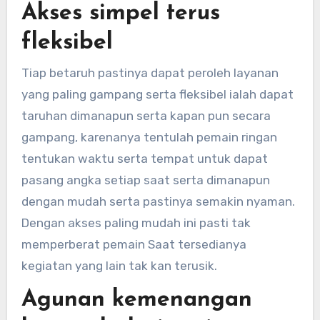
Akses simpel terus
fleksibel
Tiap betaruh pastinya dapat peroleh layanan
yang paling gampang serta fleksibel ialah dapat
taruhan dimanapun serta kapan pun secara
gampang, karenanya tentulah pemain ringan
tentukan waktu serta tempat untuk dapat
pasang angka setiap saat serta dimanapun
dengan mudah serta pastinya semakin nyaman.
Dengan akses paling mudah ini pasti tak
memperberat pemain Saat tersedianya
kegiatan yang lain tak kan terusik.
Agunan kemenangan