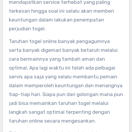
mendapatkan service terhebat yang paling
terkesan hingga soal ini selalu akan memberi
keuntungan dalam lakukan penempatan
perjudian togel.
Taruhan togel online banyak pengagumnya
serta banyak digemari banyak betaruh melalui
cara bermainnya yang tambah aman dan
optimal. Apa lagi waktu ini telah ada pelbagai
servis apa saja yang selalu membantu pemain
dalam memperoleh keuntungan dan menangnya
tiap-tiap hari. Siapa pun dari golongan mana pun
jadi bisa memainkan taruhan togel melalui
langkah sangat optimal terpenting dengan
taruhan online secara mengesankan.