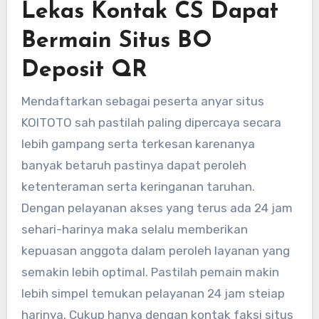
Lekas Kontak CS Dapat
Bermain Situs BO
Deposit QR
Mendaftarkan sebagai peserta anyar situs
KOITOTO sah pastilah paling dipercaya secara
lebih gampang serta terkesan karenanya
banyak betaruh pastinya dapat peroleh
ketenteraman serta keringanan taruhan.
Dengan pelayanan akses yang terus ada 24 jam
sehari-harinya maka selalu memberikan
kepuasan anggota dalam peroleh layanan yang
semakin lebih optimal. Pastilah pemain makin
lebih simpel temukan pelayanan 24 jam steiap
harinya. Cukup hanya dengan kontak faksi situs