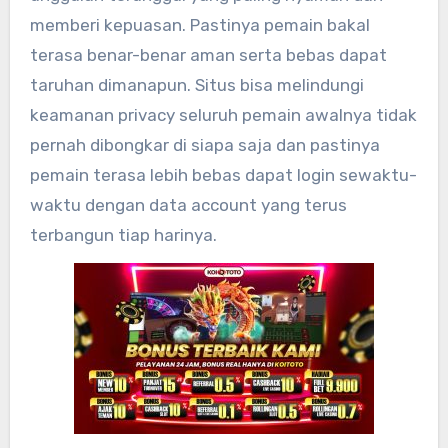
memberi kepuasan. Pastinya pemain bakal
terasa benar-benar aman serta bebas dapat
taruhan dimanapun. Situs bisa melindungi
keamanan privacy seluruh pemain awalnya tidak
pernah dibongkar di siapa saja dan pastinya
pemain terasa lebih bebas dapat login sewaktu-
waktu dengan data account yang terus
terbangun tiap harinya.