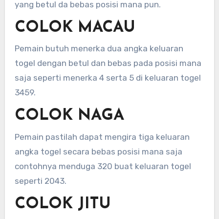
yang betul da bebas posisi mana pun.
COLOK MACAU
Pemain butuh menerka dua angka keluaran
togel dengan betul dan bebas pada posisi mana
saja seperti menerka 4 serta 5 di keluaran togel
3459.
COLOK NAGA
Pemain pastilah dapat mengira tiga keluaran
angka togel secara bebas posisi mana saja
contohnya menduga 320 buat keluaran togel
seperti 2043.
COLOK JITU