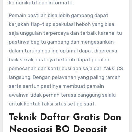
komunikatif dan informatif.
Pemain pastilah bisa lebih gampang dapat
kerjakan tiap-tiap spekulasi heboh yang bisa
saja unggulan terpercaya dan terbaik karena itu
pastinya begitu gampang dan mengesankan
dalam taruhan paling optimal dapat dipercaya
baik sekali pastinya betaruh dapat peroleh
pemecahan dan kontribusi apa saja dari faksi CS
langsung. Dengan pelayanan yang paling ramah
serta santun pastinya membuat pemain
awalnya tidak pernah terasa canggung selalu
untuk kontak faksi situs setiap saat.
Teknik Daftar Gratis Dan
Negosiasi BO Deposit