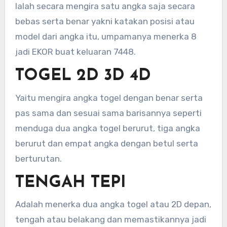
Ialah secara mengira satu angka saja secara
bebas serta benar yakni katakan posisi atau
model dari angka itu, umpamanya menerka 8
jadi EKOR buat keluaran 7448.
TOGEL 2D 3D 4D
Yaitu mengira angka togel dengan benar serta
pas sama dan sesuai sama barisannya seperti
menduga dua angka togel berurut, tiga angka
berurut dan empat angka dengan betul serta
berturutan.
TENGAH TEPI
Adalah menerka dua angka togel atau 2D depan,
tengah atau belakang dan memastikannya jadi