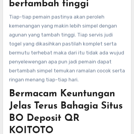
bertambah tinggi
Tiap-tiap pemain pastinya akan peroleh
kemenangan yang makin lebih simpel dengan
agunan yang tambah tinggi. Tiap servis judi
togel yang dikasihkan pastilah komplet serta
bermutu terhebat maka dari itu tidak ada wujud
penyelewengan apa pun jadi pemain dapat
bertambah simpel temukan ramalan cocok serta
ringan menang tiap-tiap hari.
Bermacam Keuntungan
Jelas Terus Bahagia Situs
BO Deposit QR
KOITOTO