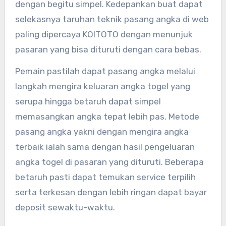
dengan begitu simpel. Kedepankan buat dapat
selekasnya taruhan teknik pasang angka di web
paling dipercaya KOITOTO dengan menunjuk
pasaran yang bisa dituruti dengan cara bebas.
Pemain pastilah dapat pasang angka melalui
langkah mengira keluaran angka togel yang
serupa hingga betaruh dapat simpel
memasangkan angka tepat lebih pas. Metode
pasang angka yakni dengan mengira angka
terbaik ialah sama dengan hasil pengeluaran
angka togel di pasaran yang dituruti. Beberapa
betaruh pasti dapat temukan service terpilih
serta terkesan dengan lebih ringan dapat bayar
deposit sewaktu-waktu.