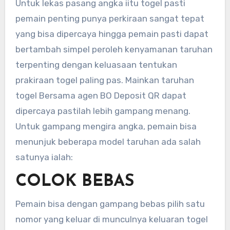
Untuk lekas pasang angka iitu togel pasti
pemain penting punya perkiraan sangat tepat
yang bisa dipercaya hingga pemain pasti dapat
bertambah simpel peroleh kenyamanan taruhan
terpenting dengan keluasaan tentukan
prakiraan togel paling pas. Mainkan taruhan
togel Bersama agen BO Deposit QR dapat
dipercaya pastilah lebih gampang menang.
Untuk gampang mengira angka, pemain bisa
menunjuk beberapa model taruhan ada salah
satunya ialah:
COLOK BEBAS
Pemain bisa dengan gampang bebas pilih satu
nomor yang keluar di munculnya keluaran togel