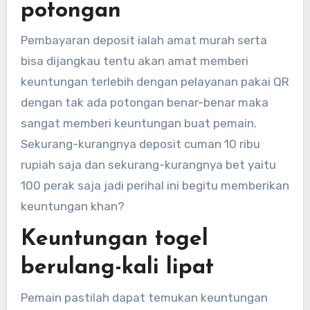
potongan
Pembayaran deposit ialah amat murah serta
bisa dijangkau tentu akan amat memberi
keuntungan terlebih dengan pelayanan pakai QR
dengan tak ada potongan benar-benar maka
sangat memberi keuntungan buat pemain.
Sekurang-kurangnya deposit cuman 10 ribu
rupiah saja dan sekurang-kurangnya bet yaitu
100 perak saja jadi perihal ini begitu memberikan
keuntungan khan?
Keuntungan togel
berulang-kali lipat
Pemain pastilah dapat temukan keuntungan