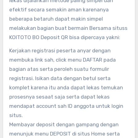
lekas dijalankan metode paling simpel dan
efektif secara semakin aman karenanya
beberapa betaruh dapat makin simpel
melakukan bagian buat bermain Bersama situss
KOITOTO BO Deposit QR bisa dipercaya yakni:
Kerjakan registrasi peserta anyar dengan
membuka link sah, click menu DAFTAR pada
bagian atas serta peroleh suatu formulir
registrasi. Isikan data dengan betul serta
komplet karena itu anda dapat lekas temukan
prosesnya sesaat saja serta dapat lekas
mendapat account sah ID anggota untuk login
situs.
Membayar deposit dengan gampang dengan
menunjuk menu DEPOSIT di situs Home serta