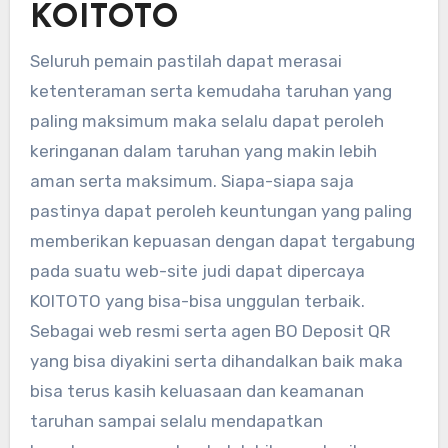
KOITOTO
Seluruh pemain pastilah dapat merasai
ketenteraman serta kemudaha taruhan yang
paling maksimum maka selalu dapat peroleh
keringanan dalam taruhan yang makin lebih
aman serta maksimum. Siapa-siapa saja
pastinya dapat peroleh keuntungan yang paling
memberikan kepuasan dengan dapat tergabung
pada suatu web-site judi dapat dipercaya
KOITOTO yang bisa-bisa unggulan terbaik.
Sebagai web resmi serta agen BO Deposit QR
yang bisa diyakini serta dihandalkan baik maka
bisa terus kasih keluasaan dan keamanan
taruhan sampai selalu mendapatkan