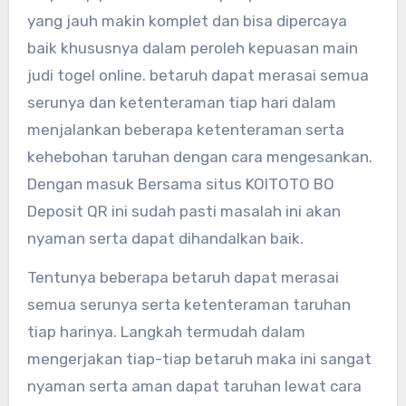
yang jauh makin komplet dan bisa dipercaya
baik khususnya dalam peroleh kepuasan main
judi togel online. betaruh dapat merasai semua
serunya dan ketenteraman tiap hari dalam
menjalankan beberapa ketenteraman serta
kehebohan taruhan dengan cara mengesankan.
Dengan masuk Bersama situs KOITOTO BO
Deposit QR ini sudah pasti masalah ini akan
nyaman serta dapat dihandalkan baik.
Tentunya beberapa betaruh dapat merasai
semua serunya serta ketenteraman taruhan
tiap harinya. Langkah termudah dalam
mengerjakan tiap-tiap betaruh maka ini sangat
nyaman serta aman dapat taruhan lewat cara