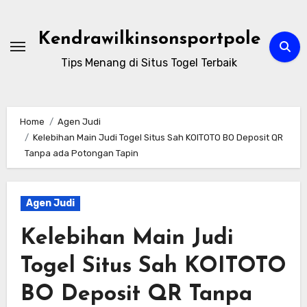
Skip
to
Kendrawilkinsonsportpole
content
Tips Menang di Situs Togel Terbaik
Home
Agen Judi
Kelebihan Main Judi Togel Situs Sah KOITOTO BO Deposit QR
Tanpa ada Potongan Tapin
Agen Judi
Kelebihan Main Judi
Togel Situs Sah KOITOTO
BO Deposit QR Tanpa