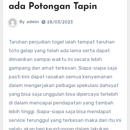
ada Potongan Tapin
By
admin
28/03/2023
Taruhan perjudian togel ialah tempat taruhan
toto gelap yang telah ada lama serta dapat
dimainkan sampai waktu ini secara lebih
gampang dan amat terkesan. Siapa-siapa saja
pasti kini dapat rasakan semua kenyamanan
dalam mengerjakan pelbagai spekulasi dahsyat
yang bisa saja unggulan bisa dipercaya terlebih
di dalam mencapai pendapatan yang tambah
lebih tinggi. Siapa-siapa saja bisa mendapat
service terunggul yang terkesan maka dari itu ini
selalu akan beri keuntungan dalam lakukan