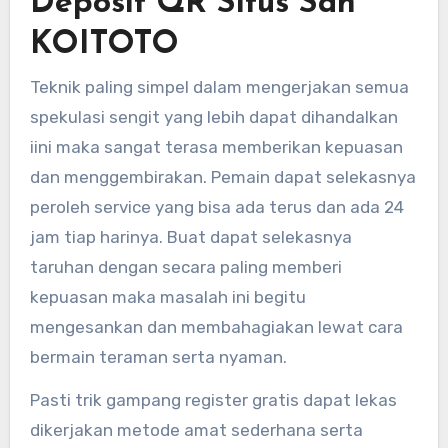
Deposit QR Situs Sah
KOITOTO
Teknik paling simpel dalam mengerjakan semua
spekulasi sengit yang lebih dapat dihandalkan
iini maka sangat terasa memberikan kepuasan
dan menggembirakan. Pemain dapat selekasnya
peroleh service yang bisa ada terus dan ada 24
jam tiap harinya. Buat dapat selekasnya
taruhan dengan secara paling memberi
kepuasan maka masalah ini begitu
mengesankan dan membahagiakan lewat cara
bermain teraman serta nyaman.
Pasti trik gampang register gratis dapat lekas
dikerjakan metode amat sederhana serta