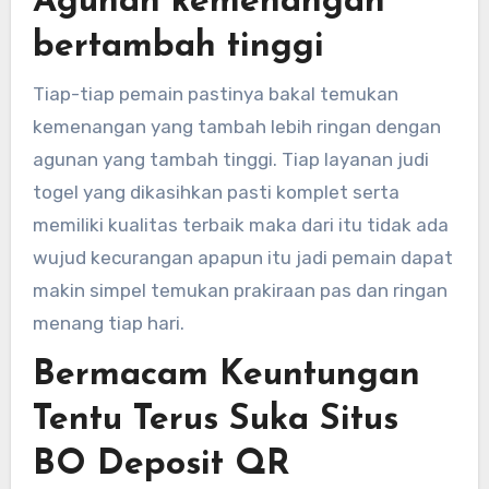
Agunan kemenangan
bertambah tinggi
Tiap-tiap pemain pastinya bakal temukan
kemenangan yang tambah lebih ringan dengan
agunan yang tambah tinggi. Tiap layanan judi
togel yang dikasihkan pasti komplet serta
memiliki kualitas terbaik maka dari itu tidak ada
wujud kecurangan apapun itu jadi pemain dapat
makin simpel temukan prakiraan pas dan ringan
menang tiap hari.
Bermacam Keuntungan
Tentu Terus Suka Situs
BO Deposit QR