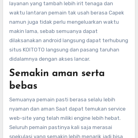
layanan yang tambah lebih irit tenaga dan
waktu lantaran pemain tak usah berasa Capek
namun juga tidak perlu mengeluarkan waktu
makin lama, sebab semuanya dapat
dilaksanakan android langsung dapat terhubung
situs KOITOTO langsung dan pasang taruhan
didalamnya dengan akses lancar.
Semakin aman serta
bebas
Semuanya pemain pasti berasa selalu lebih
nyaman dan aman Saat dapat temukan service
web-site yang telah miliki engine lebih hebat.
Seluruh pemain pastinya kali saja merasai
spekulasi yang semakin lebih menarik jadi bisa