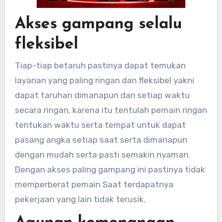
Akses gampang selalu
fleksibel
Tiap-tiap betaruh pastinya dapat temukan
layanan yang paling ringan dan fleksibel yakni
dapat taruhan dimanapun dan setiap waktu
secara ringan, karena itu tentulah pemain ringan
tentukan waktu serta tempat untuk dapat
pasang angka setiap saat serta dimanapun
dengan mudah serta pasti semakin nyaman.
Dengan akses paling gampang ini pastinya tidak
memperberat pemain Saat terdapatnya
pekerjaan yang lain tidak terusik.