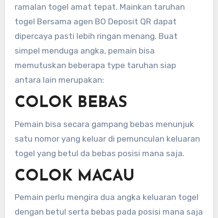
ramalan togel amat tepat. Mainkan taruhan
togel Bersama agen BO Deposit QR dapat
dipercaya pasti lebih ringan menang. Buat
simpel menduga angka, pemain bisa
memutuskan beberapa type taruhan siap
antara lain merupakan:
COLOK BEBAS
Pemain bisa secara gampang bebas menunjuk
satu nomor yang keluar di pemunculan keluaran
togel yang betul da bebas posisi mana saja.
COLOK MACAU
Pemain perlu mengira dua angka keluaran togel
dengan betul serta bebas pada posisi mana saja