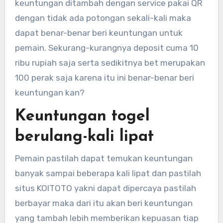
keuntungan ditambah dengan service pakai QR
dengan tidak ada potongan sekali-kali maka
dapat benar-benar beri keuntungan untuk
pemain. Sekurang-kurangnya deposit cuma 10
ribu rupiah saja serta sedikitnya bet merupakan
100 perak saja karena itu ini benar-benar beri
keuntungan kan?
Keuntungan togel
berulang-kali lipat
Pemain pastilah dapat temukan keuntungan
banyak sampai beberapa kali lipat dan pastilah
situs KOITOTO yakni dapat dipercaya pastilah
berbayar maka dari itu akan beri keuntungan
yang tambah lebih memberikan kepuasan tiap