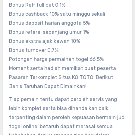
Bonus Reff full bet 0.1%
Bonus cashback 10% satu minggu sekali
Bonus deposit harian anggota 5%
Bonus referal sepanjang umur 1%
Bonus ekstra ajak kawan 10%
Bonus turnover 0.7%
Potongan harga permainan togel 66.5%
Moment serta hadiah memikat buat peserta
Pasaran Terkomplet Situs KOITOTO, Berikut
Jenis Taruhan Dapat Dimainkan!
Tiap pemain tentu dapat peroleh servis yang
lebih komplet serta bisa dihandalkan baik
terpenting dalam peroleh kepuasan bermain judi
togel online. betaruh dapat merasai semua