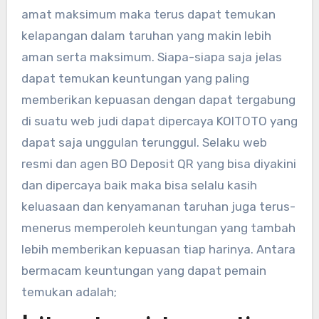
amat maksimum maka terus dapat temukan
kelapangan dalam taruhan yang makin lebih
aman serta maksimum. Siapa-siapa saja jelas
dapat temukan keuntungan yang paling
memberikan kepuasan dengan dapat tergabung
di suatu web judi dapat dipercaya KOITOTO yang
dapat saja unggulan terunggul. Selaku web
resmi dan agen BO Deposit QR yang bisa diyakini
dan dipercaya baik maka bisa selalu kasih
keluasaan dan kenyamanan taruhan juga terus-
menerus memperoleh keuntungan yang tambah
lebih memberikan kepuasan tiap harinya. Antara
bermacam keuntungan yang dapat pemain
temukan adalah;