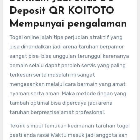
Deposit QR KOITOTO
Mempunyai pengalaman
Togel online ialah tipe perjudian atraktif yang
bisa dihandalkan jadi arena taruhan berpamor
sangat bisa-bisa unggulan terunggul karenanya
pemain selalu dapat peroleh servis yang paling
terkesan serta masalah ini sangat
mengesankan melalui cara bermain yang amat
nyaman serta aman. Maka metode ringan yang
tambah optimal bisa dipercaya jadi arena
taruhan berprestise amat profesional.
Teknik simpel temukan keamanan taruhan togel
pasti anda rasai Waktu masuk jadi anggota sah