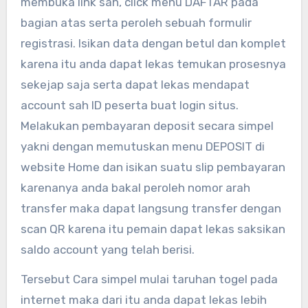
membuka link sah, click menu DAFTAR pada
bagian atas serta peroleh sebuah formulir
registrasi. Isikan data dengan betul dan komplet
karena itu anda dapat lekas temukan prosesnya
sekejap saja serta dapat lekas mendapat
account sah ID peserta buat login situs.
Melakukan pembayaran deposit secara simpel
yakni dengan memutuskan menu DEPOSIT di
website Home dan isikan suatu slip pembayaran
karenanya anda bakal peroleh nomor arah
transfer maka dapat langsung transfer dengan
scan QR karena itu pemain dapat lekas saksikan
saldo account yang telah berisi.
Tersebut Cara simpel mulai taruhan togel pada
internet maka dari itu anda dapat lekas lebih