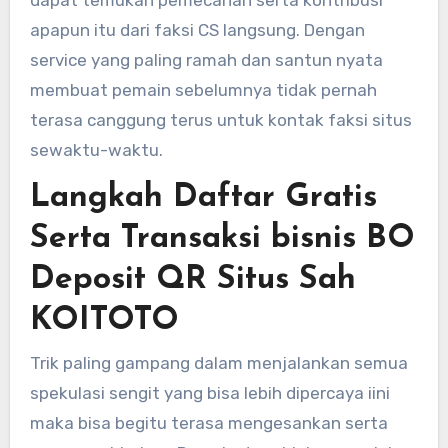
apapun itu dari faksi CS langsung. Dengan
service yang paling ramah dan santun nyata
membuat pemain sebelumnya tidak pernah
terasa canggung terus untuk kontak faksi situs
sewaktu-waktu.
Langkah Daftar Gratis
Serta Transaksi bisnis BO
Deposit QR Situs Sah
KOITOTO
Trik paling gampang dalam menjalankan semua
spekulasi sengit yang bisa lebih dipercaya iini
maka bisa begitu terasa mengesankan serta