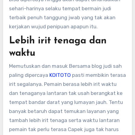
sehari-harinya selaku tempat bermain judi
terbaik penuh tanggung jwab yang tak akan
kerjakan wujud penipuan apapun itu.
Lebih irit tenaga dan
waktu
Memutuskan dan masuk Bersama blog judi sah
paling dipercaya
KOITOTO
pasti membikin terasa
irit segalanya. Pemain berasa lebih irit waktu
dan tenaganya lantaran tak usah berangkat ke
tempat bandar darat yang lumayan jauh. Tentu
banyak betaruh dapat temukan layanan yang
tambah lebih irit tenaga serta waktu lantaran
pemain tak perlu terasa Capek juga tak harus