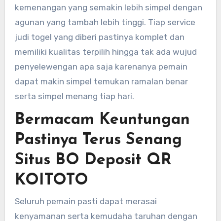
kemenangan yang semakin lebih simpel dengan
agunan yang tambah lebih tinggi. Tiap service
judi togel yang diberi pastinya komplet dan
memiliki kualitas terpilih hingga tak ada wujud
penyelewengan apa saja karenanya pemain
dapat makin simpel temukan ramalan benar
serta simpel menang tiap hari.
Bermacam Keuntungan
Pastinya Terus Senang
Situs BO Deposit QR
KOITOTO
Seluruh pemain pasti dapat merasai
kenyamanan serta kemudaha taruhan dengan