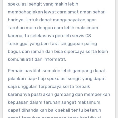
spekulasi sengit yang makin lebih
membahagiakan lewat cara amat aman sehari-
harinya. Untuk dapat mengupayakan agar
taruhan main dengan cara lebih maksimum
karena itu selekasnya peroleh servis CS
terunggul yang beri fast tanggapan paling
bagus dan ramah dan bisa dipercaya serta lebih
komunikatif dan informatif.
Pemain pastilah semakin lebih gampang dapat
jalankan tiap-tiap spekulasi sengit yang dapat
saja unggulan terpercaya serta terbaik
karenanya pasti akan gampang dan memberikan
kepuasan dalam taruhan sangat maksimum
dapat dihandalkan baik sekali tentu betaruh
dapat temukan pemecahan serta kontribusi