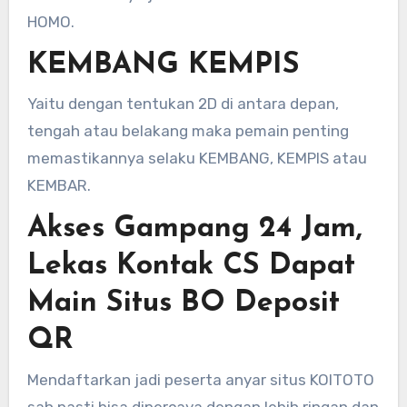
HOMO.
KEMBANG KEMPIS
Yaitu dengan tentukan 2D di antara depan,
tengah atau belakang maka pemain penting
memastikannya selaku KEMBANG, KEMPIS atau
KEMBAR.
Akses Gampang 24 Jam,
Lekas Kontak CS Dapat
Main Situs BO Deposit
QR
Mendaftarkan jadi peserta anyar situs KOITOTO
sah pasti bisa dipercaya dengan lebih ringan dan