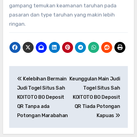
gampang temukan keamanan taruhan pada
pasaran dan type taruhan yang makin lebih
ringan.
Post
Kelebihan Bermain
Keunggulan Main Judi
navigation
Judi Togel Situs Sah
Togel Situs Sah
KOITOTO BO Deposit
KOITOTO BO Deposit
QR Tanpa ada
QR Tiada Potongan
Potongan Marabahan
Kapuas