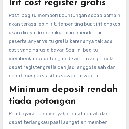
Irit cost register gratis
Pasti begitu memberi keuntungan sebab pemain
akan terasa lebih irit, terpenting buat irit ongkos
akan dirasa dikarenakan cara mendaftar
peserta anyar yaitu gratis karenanya tak ada
cost yang harus dibayar. Soal ini begitu
memberikan keuntungan dikarenakan pemula
dapat register gratis dan jadi anggota sah dan
dapat mengakss situs sewaktu-waktu.
Minimum deposit rendah
tiada potongan
Pembayaran deposit yakni amat murah dan
dapat terjangkau pasti sangatlah memberi