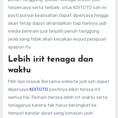
terpercaya serta terbaik, situs KOITOTO sah ini
pasti punyai keabsahan dapat dipercaya hingga
akan tetap dapat dihandalkan tiap harinya jadi
media bermain judi terpilih penuh tanggung
jwab yang tidak akan kerjakan wujud penipuan
apapun itu.
Lebih irit tenaga dan
waktu
Pilih dan masuk Bersama website judi sah dapat
dipercaya
KOITOTO
pastinya bikin terasa irit
semua hal. Pemain berasa lebih irit waktu serta
tenaganya karena tak harus berangkat ke
tempat bandar darat yang lumayan jauh.