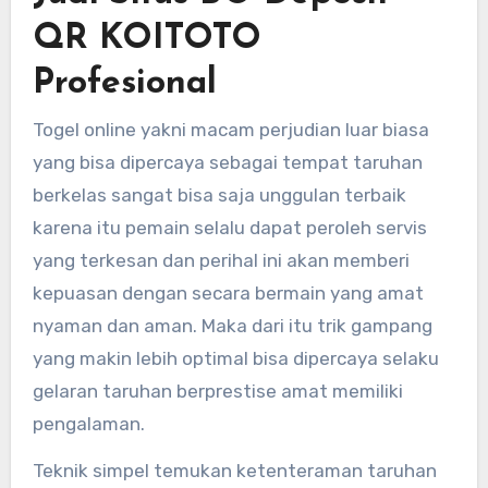
QR KOITOTO
Profesional
Togel online yakni macam perjudian luar biasa
yang bisa dipercaya sebagai tempat taruhan
berkelas sangat bisa saja unggulan terbaik
karena itu pemain selalu dapat peroleh servis
yang terkesan dan perihal ini akan memberi
kepuasan dengan secara bermain yang amat
nyaman dan aman. Maka dari itu trik gampang
yang makin lebih optimal bisa dipercaya selaku
gelaran taruhan berprestise amat memiliki
pengalaman.
Teknik simpel temukan ketenteraman taruhan