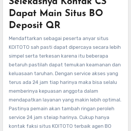
Selekasnya Kontak CS
Dapat Main Situs BO
Deposit QR
Mendaftarkan sebagai peserta anyar situs
KOITOTO sah pasti dapat dipercaya secara lebih
simpel serta terkesan karena itu beberapa
betaruh pastilah dapat temukan keamanan dan
keluasaan taruhan. Dengan service akses yang
terus ada 24 jam tiap harinya maka bisa selalu
memberinya kepuasan anggota dalam
mendapatkan layanan yang makin lebih optimal.
Pastinya pemain akan tambah ringan peroleh
service 24 jam steiap harinya. Cukup hanya
kontak faksi situs KOITOTO terbaik agen BO