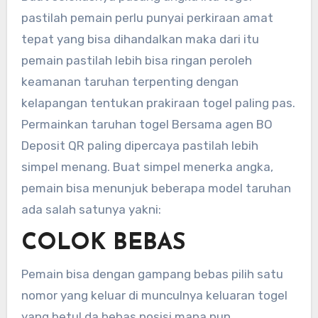
pastilah pemain perlu punyai perkiraan amat
tepat yang bisa dihandalkan maka dari itu
pemain pastilah lebih bisa ringan peroleh
keamanan taruhan terpenting dengan
kelapangan tentukan prakiraan togel paling pas.
Permainkan taruhan togel Bersama agen BO
Deposit QR paling dipercaya pastilah lebih
simpel menang. Buat simpel menerka angka,
pemain bisa menunjuk beberapa model taruhan
ada salah satunya yakni:
COLOK BEBAS
Pemain bisa dengan gampang bebas pilih satu
nomor yang keluar di munculnya keluaran togel
yang betul da bebas posisi mana pun.