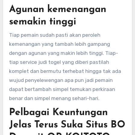
Agunan kemenangan
semakin tinggi
Tiap pemain sudah pasti akan peroleh
kemenangan yang tambah lebih gampang
dengan agunan yang makin lebih tinggi. Tiap-
tiap service judi togel yang diberi pastilah
komplet dan bermutu terhebat hingga tak ada
wujud penyelewengan apa pun jadi pemain
dapat bertambah simpel temukan perkiraan
benar dan simpel menang sehari-hari.
Pelbagai Keuntungan
Jelas Terus Suka Situs BO