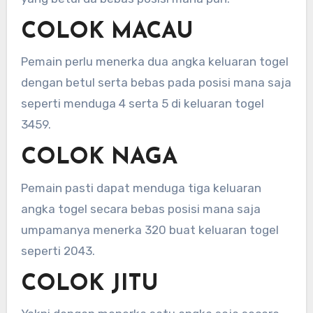
COLOK MACAU
Pemain perlu menerka dua angka keluaran togel
dengan betul serta bebas pada posisi mana saja
seperti menduga 4 serta 5 di keluaran togel
3459.
COLOK NAGA
Pemain pasti dapat menduga tiga keluaran
angka togel secara bebas posisi mana saja
umpamanya menerka 320 buat keluaran togel
seperti 2043.
COLOK JITU