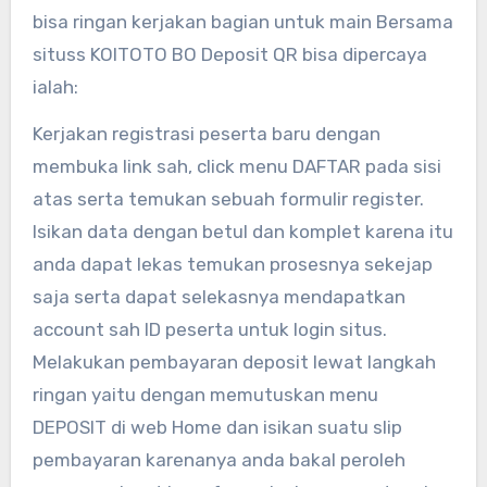
bisa ringan kerjakan bagian untuk main Bersama
situss KOITOTO BO Deposit QR bisa dipercaya
ialah:
Kerjakan registrasi peserta baru dengan
membuka link sah, click menu DAFTAR pada sisi
atas serta temukan sebuah formulir register.
Isikan data dengan betul dan komplet karena itu
anda dapat lekas temukan prosesnya sekejap
saja serta dapat selekasnya mendapatkan
account sah ID peserta untuk login situs.
Melakukan pembayaran deposit lewat langkah
ringan yaitu dengan memutuskan menu
DEPOSIT di web Home dan isikan suatu slip
pembayaran karenanya anda bakal peroleh