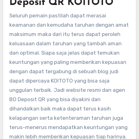
Deposit QR KOITOTO
Seluruh pemain pastilah dapat merasai
keamanan dan kemudaha taruhan dengan amat
maksimum maka dari itu terus dapat peroleh
keluasaan dalam taruhan yang tambah aman
dan optimal. Siapa saja jelas dapat temukan
keuntungan yang paling memberikan kepuasan
dengan dapat tergabung di sebuah blog judi
dapat dipercaya KOITOTO yang bisa saja
unggulan terbaik. Jadi website resmi dan agen
BO Deposit QR yang bisa diyakini dan
dihandalkan baik maka dapat terus kasih
kelapangan serta ketenteraman taruhan juga
terus-menerus mendapatkan keuntungan yang
makin lebih memberikan kepuasan tiap harinya.