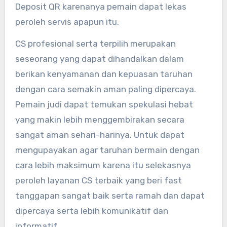
Deposit QR karenanya pemain dapat lekas
peroleh servis apapun itu.
CS profesional serta terpilih merupakan
seseorang yang dapat dihandalkan dalam
berikan kenyamanan dan kepuasan taruhan
dengan cara semakin aman paling dipercaya.
Pemain judi dapat temukan spekulasi hebat
yang makin lebih menggembirakan secara
sangat aman sehari-harinya. Untuk dapat
mengupayakan agar taruhan bermain dengan
cara lebih maksimum karena itu selekasnya
peroleh layanan CS terbaik yang beri fast
tanggapan sangat baik serta ramah dan dapat
dipercaya serta lebih komunikatif dan
informatif.