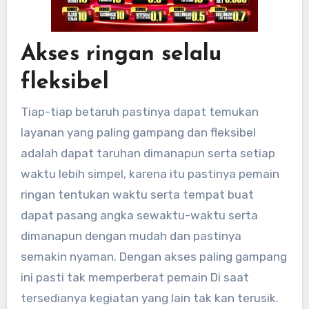
Akses ringan selalu
fleksibel
Tiap-tiap betaruh pastinya dapat temukan
layanan yang paling gampang dan fleksibel
adalah dapat taruhan dimanapun serta setiap
waktu lebih simpel, karena itu pastinya pemain
ringan tentukan waktu serta tempat buat
dapat pasang angka sewaktu-waktu serta
dimanapun dengan mudah dan pastinya
semakin nyaman. Dengan akses paling gampang
ini pasti tak memperberat pemain Di saat
tersedianya kegiatan yang lain tak kan terusik.