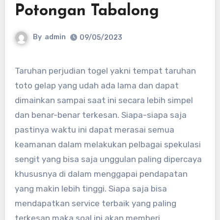
Potongan Tabalong
By
admin
09/05/2023
Taruhan perjudian togel yakni tempat taruhan
toto gelap yang udah ada lama dan dapat
dimainkan sampai saat ini secara lebih simpel
dan benar-benar terkesan. Siapa-siapa saja
pastinya waktu ini dapat merasai semua
keamanan dalam melakukan pelbagai spekulasi
sengit yang bisa saja unggulan paling dipercaya
khususnya di dalam menggapai pendapatan
yang makin lebih tinggi. Siapa saja bisa
mendapatkan service terbaik yang paling
terkesan maka soal ini akan memberi