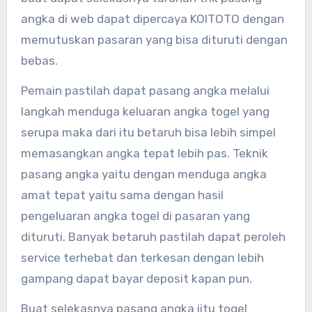
angka di web dapat dipercaya KOITOTO dengan
memutuskan pasaran yang bisa dituruti dengan
bebas.
Pemain pastilah dapat pasang angka melalui
langkah menduga keluaran angka togel yang
serupa maka dari itu betaruh bisa lebih simpel
memasangkan angka tepat lebih pas. Teknik
pasang angka yaitu dengan menduga angka
amat tepat yaitu sama dengan hasil
pengeluaran angka togel di pasaran yang
dituruti. Banyak betaruh pastilah dapat peroleh
service terhebat dan terkesan dengan lebih
gampang dapat bayar deposit kapan pun.
Buat selekasnya pasang angka iitu togel