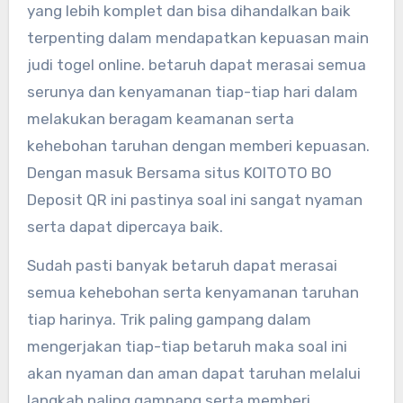
yang lebih komplet dan bisa dihandalkan baik
terpenting dalam mendapatkan kepuasan main
judi togel online. betaruh dapat merasai semua
serunya dan kenyamanan tiap-tiap hari dalam
melakukan beragam keamanan serta
kehebohan taruhan dengan memberi kepuasan.
Dengan masuk Bersama situs KOITOTO BO
Deposit QR ini pastinya soal ini sangat nyaman
serta dapat dipercaya baik.
Sudah pasti banyak betaruh dapat merasai
semua kehebohan serta kenyamanan taruhan
tiap harinya. Trik paling gampang dalam
mengerjakan tiap-tiap betaruh maka soal ini
akan nyaman dan aman dapat taruhan melalui
langkah paling gampang serta memberi