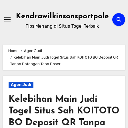
Skip
to
Kendrawilkinsonsportpole
content
Tips Menang di Situs Togel Terbaik
Home
Agen Judi
Kelebihan Main Judi Togel Situs Sah KOITOTO BO Deposit QR
Tanpa Potongan Tana Paser
Agen Judi
Kelebihan Main Judi
Togel Situs Sah KOITOTO
BO Deposit QR Tanpa