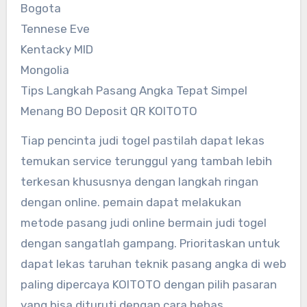
Bogota
Tennese Eve
Kentacky MID
Mongolia
Tips Langkah Pasang Angka Tepat Simpel
Menang BO Deposit QR KOITOTO
Tiap pencinta judi togel pastilah dapat lekas
temukan service terunggul yang tambah lebih
terkesan khususnya dengan langkah ringan
dengan online. pemain dapat melakukan
metode pasang judi online bermain judi togel
dengan sangatlah gampang. Prioritaskan untuk
dapat lekas taruhan teknik pasang angka di web
paling dipercaya KOITOTO dengan pilih pasaran
yang bisa dituruti dengan cara bebas.