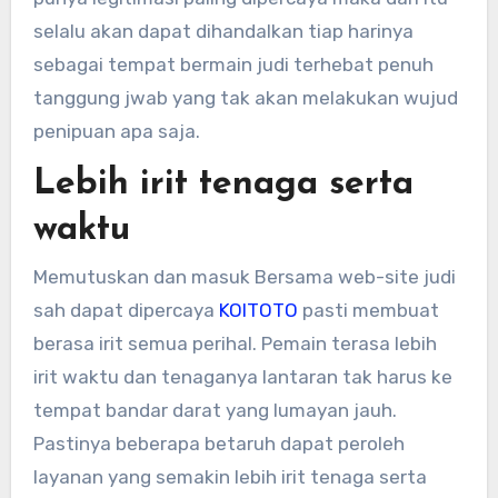
selalu akan dapat dihandalkan tiap harinya
sebagai tempat bermain judi terhebat penuh
tanggung jwab yang tak akan melakukan wujud
penipuan apa saja.
Lebih irit tenaga serta
waktu
Memutuskan dan masuk Bersama web-site judi
sah dapat dipercaya
KOITOTO
pasti membuat
berasa irit semua perihal. Pemain terasa lebih
irit waktu dan tenaganya lantaran tak harus ke
tempat bandar darat yang lumayan jauh.
Pastinya beberapa betaruh dapat peroleh
layanan yang semakin lebih irit tenaga serta