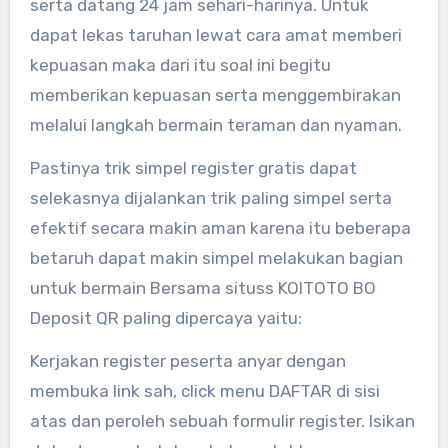
serta datang 24 jam sehari-harinya. Untuk
dapat lekas taruhan lewat cara amat memberi
kepuasan maka dari itu soal ini begitu
memberikan kepuasan serta menggembirakan
melalui langkah bermain teraman dan nyaman.
Pastinya trik simpel register gratis dapat
selekasnya dijalankan trik paling simpel serta
efektif secara makin aman karena itu beberapa
betaruh dapat makin simpel melakukan bagian
untuk bermain Bersama situss KOITOTO BO
Deposit QR paling dipercaya yaitu:
Kerjakan register peserta anyar dengan
membuka link sah, click menu DAFTAR di sisi
atas dan peroleh sebuah formulir register. Isikan