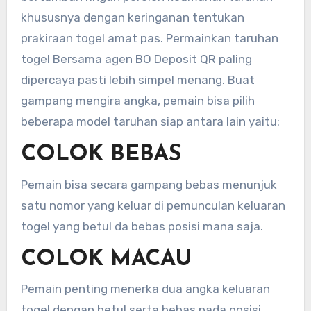
khususnya dengan keringanan tentukan
prakiraan togel amat pas. Permainkan taruhan
togel Bersama agen BO Deposit QR paling
dipercaya pasti lebih simpel menang. Buat
gampang mengira angka, pemain bisa pilih
beberapa model taruhan siap antara lain yaitu:
COLOK BEBAS
Pemain bisa secara gampang bebas menunjuk
satu nomor yang keluar di pemunculan keluaran
togel yang betul da bebas posisi mana saja.
COLOK MACAU
Pemain penting menerka dua angka keluaran
togel dengan betul serta bebas pada posisi