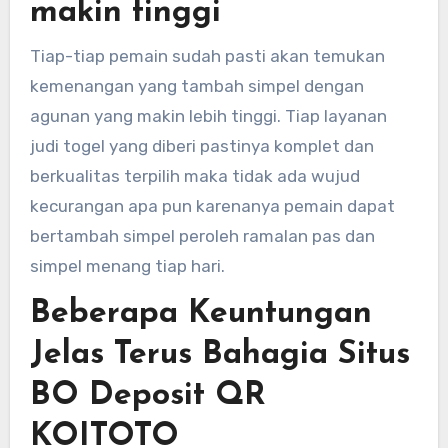
makin tinggi
Tiap-tiap pemain sudah pasti akan temukan
kemenangan yang tambah simpel dengan
agunan yang makin lebih tinggi. Tiap layanan
judi togel yang diberi pastinya komplet dan
berkualitas terpilih maka tidak ada wujud
kecurangan apa pun karenanya pemain dapat
bertambah simpel peroleh ramalan pas dan
simpel menang tiap hari.
Beberapa Keuntungan
Jelas Terus Bahagia Situs
BO Deposit QR
KOITOTO