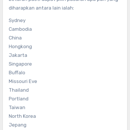
diharapkan antara lain ialah:
Sydney
Cambodia
China
Hongkong
Jakarta
Singapore
Buffalo
Missouri Eve
Thailand
Portland
Taiwan
North Korea
Jepang