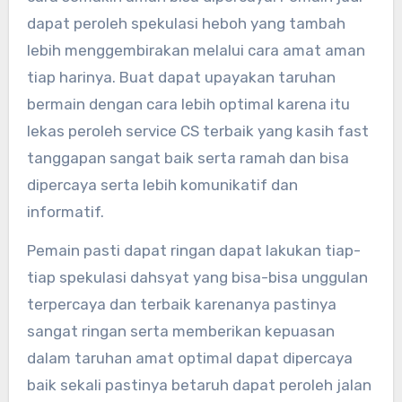
dapat peroleh spekulasi heboh yang tambah
lebih menggembirakan melalui cara amat aman
tiap harinya. Buat dapat upayakan taruhan
bermain dengan cara lebih optimal karena itu
lekas peroleh service CS terbaik yang kasih fast
tanggapan sangat baik serta ramah dan bisa
dipercaya serta lebih komunikatif dan
informatif.
Pemain pasti dapat ringan dapat lakukan tiap-
tiap spekulasi dahsyat yang bisa-bisa unggulan
terpercaya dan terbaik karenanya pastinya
sangat ringan serta memberikan kepuasan
dalam taruhan amat optimal dapat dipercaya
baik sekali pastinya betaruh dapat peroleh jalan