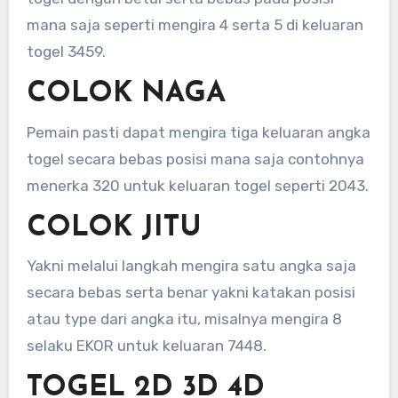
mana saja seperti mengira 4 serta 5 di keluaran
togel 3459.
COLOK NAGA
Pemain pasti dapat mengira tiga keluaran angka
togel secara bebas posisi mana saja contohnya
menerka 320 untuk keluaran togel seperti 2043.
COLOK JITU
Yakni melalui langkah mengira satu angka saja
secara bebas serta benar yakni katakan posisi
atau type dari angka itu, misalnya mengira 8
selaku EKOR untuk keluaran 7448.
TOGEL 2D 3D 4D