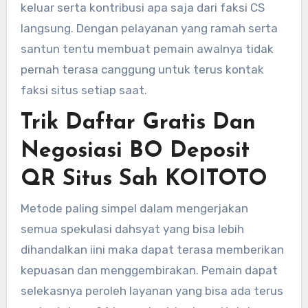
keluar serta kontribusi apa saja dari faksi CS
langsung. Dengan pelayanan yang ramah serta
santun tentu membuat pemain awalnya tidak
pernah terasa canggung untuk terus kontak
faksi situs setiap saat.
Trik Daftar Gratis Dan
Negosiasi BO Deposit
QR Situs Sah KOITOTO
Metode paling simpel dalam mengerjakan
semua spekulasi dahsyat yang bisa lebih
dihandalkan iini maka dapat terasa memberikan
kepuasan dan menggembirakan. Pemain dapat
selekasnya peroleh layanan yang bisa ada terus