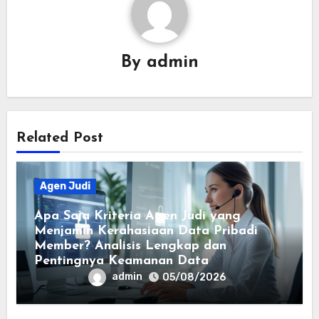
By
admin
Related Post
Agen Judi
Apa Saja Kriteria Agen Judi yang
Menjamin Kerahasiaan Data Pribadi
Member? Analisis Lengkap dan
Pentingnya Keamanan Data
admin
05/08/2026