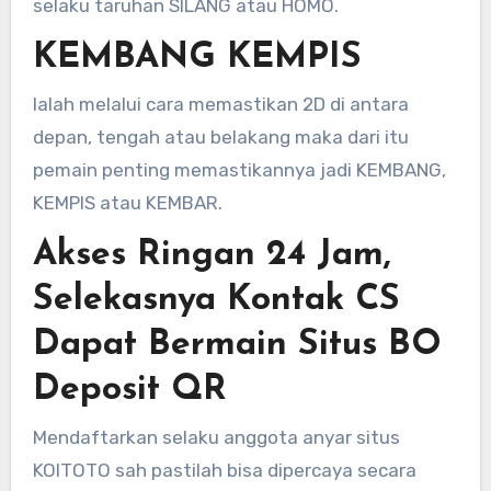
selaku taruhan SILANG atau HOMO.
KEMBANG KEMPIS
Ialah melalui cara memastikan 2D di antara
depan, tengah atau belakang maka dari itu
pemain penting memastikannya jadi KEMBANG,
KEMPIS atau KEMBAR.
Akses Ringan 24 Jam,
Selekasnya Kontak CS
Dapat Bermain Situs BO
Deposit QR
Mendaftarkan selaku anggota anyar situs
KOITOTO sah pastilah bisa dipercaya secara