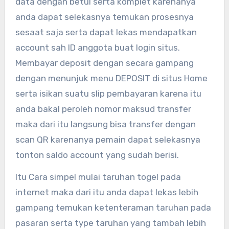
data dengan betul serta komplet karenanya
anda dapat selekasnya temukan prosesnya
sesaat saja serta dapat lekas mendapatkan
account sah ID anggota buat login situs.
Membayar deposit dengan secara gampang
dengan menunjuk menu DEPOSIT di situs Home
serta isikan suatu slip pembayaran karena itu
anda bakal peroleh nomor maksud transfer
maka dari itu langsung bisa transfer dengan
scan QR karenanya pemain dapat selekasnya
tonton saldo account yang sudah berisi.
Itu Cara simpel mulai taruhan togel pada
internet maka dari itu anda dapat lekas lebih
gampang temukan ketenteraman taruhan pada
pasaran serta type taruhan yang tambah lebih