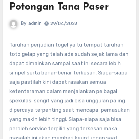
Potongan Tana Paser
By
admin
29/04/2023
Taruhan perjudian togel yaitu tempat taruhan
toto gelap yang telah ada sudah sejak lama dan
dapat dimainkan sampai saat ini secara lebih
simpel serta benar-benar terkesan. Siapa-siapa
saja pastilah kini dapat rasakan semua
ketenteraman dalam menjalankan pelbagai
spekulasi sengit yang jadi bisa unggulan paling
dipercaya terpenting saat mencapai pemasukan
yang makin lebih tinggi. Siapa-siapa saja bisa
peroleh service terpilih yang terkesan maka
masalah ini akan memberi keuntungan saat