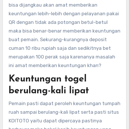
bisa dijangkau akan amat memberikan
keuntungan lebih-lebih dengan pelayanan pakai
QR dengan tidak ada potongan betul-betul
maka bisa benar-benar memberikan keuntungan
buat pemain. Sekurang-kurangnya deposit
cuman 10 ribu rupiah saja dan sedikitnya bet
merupakan 100 perak saja karenanya masalah
ini amat memberikan keuntungan khan?
Keuntungan togel
berulang-kali lipat
Pemain pasti dapat peroleh keuntungan tumpah
ruah sampai berulang-kali lipat serta pasti situs
KOITOTO yaitu dapat dipercaya pastinya