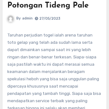
Potongan Tideng Pale
By
admin
27/05/2023
Taruhan perjudian togel ialah arena taruhan
toto gelap yang telah ada sudah lama serta
dapat dimainkan sampai saat ini yang lebih
ringan dan benar-benar terkesan. Siapa-siapa
saja pastilah waktu ini dapat merasai semua
keamanan dalam menjalankan beragam
spekulasi heboh yang bisa saja unggulan paling
dipercaya khususnya saat mencapai
pendapatan yang tambah tinggi. Siapa saja bisa
mendapatkan service terbaik yang paling
terkesan hingga ini selalu akan memberi