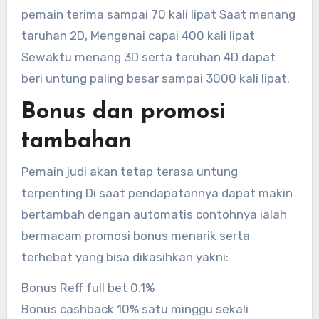
pemain terima sampai 70 kali lipat Saat menang
taruhan 2D, Mengenai capai 400 kali lipat
Sewaktu menang 3D serta taruhan 4D dapat
beri untung paling besar sampai 3000 kali lipat.
Bonus dan promosi
tambahan
Pemain judi akan tetap terasa untung
terpenting Di saat pendapatannya dapat makin
bertambah dengan automatis contohnya ialah
bermacam promosi bonus menarik serta
terhebat yang bisa dikasihkan yakni:
Bonus Reff full bet 0.1%
Bonus cashback 10% satu minggu sekali