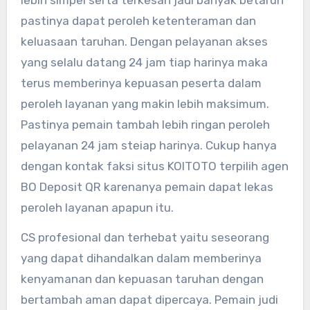
pastinya dapat peroleh ketenteraman dan
keluasaan taruhan. Dengan pelayanan akses
yang selalu datang 24 jam tiap harinya maka
terus memberinya kepuasan peserta dalam
peroleh layanan yang makin lebih maksimum.
Pastinya pemain tambah lebih ringan peroleh
pelayanan 24 jam steiap harinya. Cukup hanya
dengan kontak faksi situs KOITOTO terpilih agen
BO Deposit QR karenanya pemain dapat lekas
peroleh layanan apapun itu.
CS profesional dan terhebat yaitu seseorang
yang dapat dihandalkan dalam memberinya
kenyamanan dan kepuasan taruhan dengan
bertambah aman dapat dipercaya. Pemain judi