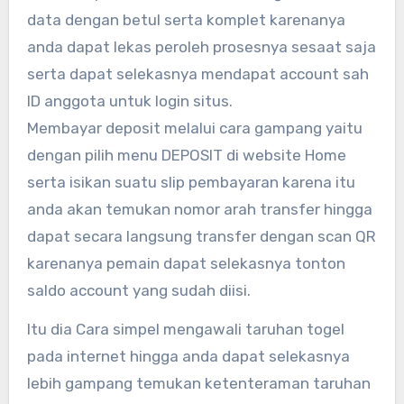
data dengan betul serta komplet karenanya
anda dapat lekas peroleh prosesnya sesaat saja
serta dapat selekasnya mendapat account sah
ID anggota untuk login situs.
Membayar deposit melalui cara gampang yaitu
dengan pilih menu DEPOSIT di website Home
serta isikan suatu slip pembayaran karena itu
anda akan temukan nomor arah transfer hingga
dapat secara langsung transfer dengan scan QR
karenanya pemain dapat selekasnya tonton
saldo account yang sudah diisi.
Itu dia Cara simpel mengawali taruhan togel
pada internet hingga anda dapat selekasnya
lebih gampang temukan ketenteraman taruhan