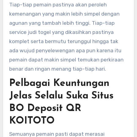
Tiap-tiap pemain pastinya akan peroleh
kemenangan yang makin lebih simpel dengan
agunan yang tambah lebih tinggi. Tiap-tiap
service judi togel yang dikasihkan pastinya
komplet serta bermutu terunggul hingga tak
ada wujud penyelewengan apa pun karena itu
pemain dapat makin simpel temukan perkiraan
benar dan ringan menang tiap-tiap hari.
Pelbagai Keuntungan
Jelas Selalu Suka Situs
BO Deposit QR
KOITOTO
Semuanya pemain pasti dapat merasai