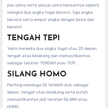
pas sama serta sesuai sama barisannya seperti
mengira dua angka togel berurut, tiga angka
berurut serta empat angka dengan betul dan
berurut.
TENGAH TEPI
Yakni menerka dua angka togel atau 2D depan,
tengah atau belakang dan memastikannya
sebagai taruhan TENGAH atau TEPI.
SILANG HOMO
Penting menduga 2D terlebih dulu sebagai
depan, tengah atau belakang serta butuh
memastikannya jadi taruhan SILANG atau
HOMO.