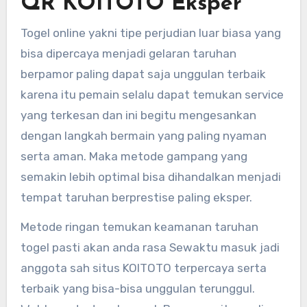
QR KOITOTO Eksper
Togel online yakni tipe perjudian luar biasa yang
bisa dipercaya menjadi gelaran taruhan
berpamor paling dapat saja unggulan terbaik
karena itu pemain selalu dapat temukan service
yang terkesan dan ini begitu mengesankan
dengan langkah bermain yang paling nyaman
serta aman. Maka metode gampang yang
semakin lebih optimal bisa dihandalkan menjadi
tempat taruhan berprestise paling eksper.
Metode ringan temukan keamanan taruhan
togel pasti akan anda rasa Sewaktu masuk jadi
anggota sah situs KOITOTO terpercaya serta
terbaik yang bisa-bisa unggulan terunggul.