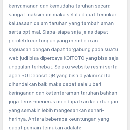
kenyamanan dan kemudaha taruhan secara
sangat maksimum maka selalu dapat temukan
keluasaan dalam taruhan yang tambah aman
serta optimal. Siapa-siapa saja jelas dapat
peroleh keuntungan yang memberikan
kepuasan dengan dapat tergabung pada suatu
web judi bisa dipercaya KOITOTO yang bisa saja
unggulan terhebat. Selaku website resmi serta
agen BO Deposit QR yang bisa diyakini serta
dihandalkan baik maka dapat selalu beri
keringanan dan ketenteraman taruhan bahkan
juga terus-menerus mendapatkan keuntungan
yang semakin lebih mengesankan sehari-
harinya. Antara beberapa keuntungan yang
dapat pemain temukan adalah;